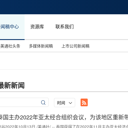
新闻稿中心
资源库
联系我们
美通社头条
多媒体新闻稿
上市公司新闻稿
国际消费电子展(CES)
汽车与交通
中国大陆
投资并购
能源化工与环保
马来西亚
世界移动通信大会
教育与人力资源
澳大利亚
最新新闻
人工智能
体育
汉诺威工业博览会
广告营销传媒
时间
泰国主办2022年亚太经合组织会议，为该地区重新
曼谷2022年10月13日 /美通社/ -- 泰国获得了在2022年11月主办亚太经