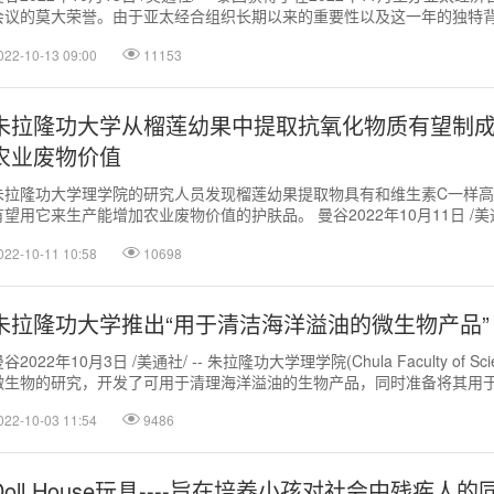
会议的莫大荣誉。由于亚太经合组织长期以来的重要性以及这一年的独特
国带来了重...
022-10-13 09:00
11153
朱拉隆功大学从榴莲幼果中提取抗氧化物质有望制
农业废物价值
朱拉隆功大学理学院的研究人员发现榴莲幼果提取物具有和维生素C一样
有望用它来生产能增加农业废物价值的护肤品。 曼谷2022年10月11日 /美通
水果之王，是泰...
022-10-11 10:58
10698
朱拉隆功大学推出“用于清洁海洋溢油的微生物产品”
谷2022年10月3日 /美通社/ -- 朱拉隆功大学理学院(Chula Faculty of Sc
微生物的研究，开发了可用于清理海洋溢油的生物产品，同时准备将其用于工
022-10-03 11:54
9486
Doll House玩具----旨在培养小孩对社会中残疾人