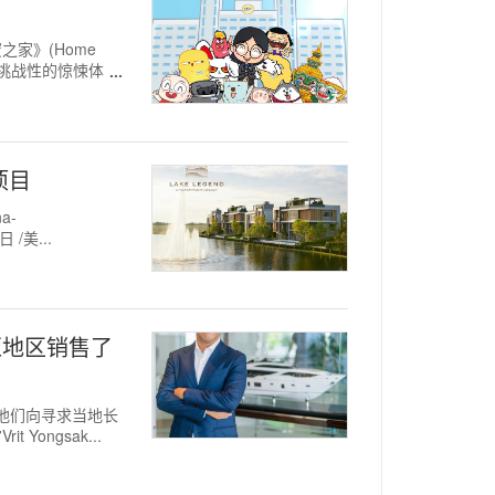
之家》(Home
有挑战性的惊悚体
项目
a-
/美...
东南亚地区销售了
他们向寻求当地长
Yongsak...