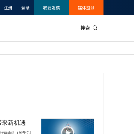
注册
登录
我要发稿
媒体监测
搜索
可持续发展
IT科技与互联网
日本
中国国际
零售业
韩国
碳中和
娱乐时尚与艺术
新加坡
企业扩张
环境
泰国
新质生产力
健康与医疗制药
财报
农业与制
美国临床肿瘤学会(ASCO)
通信业
企业社会
旅游与酒
世界杯
会展
中国国际
房地产建
带来新机遇
济合作组织（APEC）