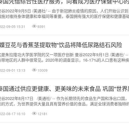
泰国凭借综合性医疗服务，向着成为医疗保健中心
曼谷2022年9月5日 /美通社/ -- 由于新冠肺炎疫情的原因，人们开始认
措施对维持身体健康和幸福同等重要。泰国拥有强大的医疗保健和健康基
医疗人才而闻名，该国...
022-09-05 15:31
9391
"蝶豆花与香蕉茎提取物"饮品将降低尿路结石风险
这是朱拉隆功大学医学院的又一项医疗创新 曼谷2022年9月1日 /美通社/ -
热带地区的人群中很常见。2020年的调查显示，16-17%的人口患有这种
结石患...
022-09-01 13:13
10009
泰国通过供应更健康、更美味的未来食品 巩固"世界
曼谷2022年8月17日 /美通社/ -- 作为长期领先的食品生产国和净出口
续的方式，为世界提供大量且具有营养价值的食品，满足全球消费者独特
022-08-17 16:10
12181