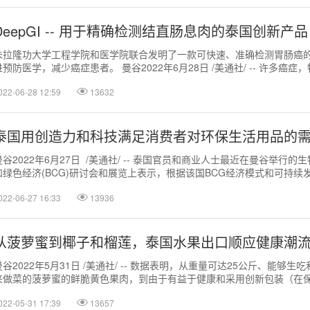
DeepGI -- 用于精确检测结直肠息肉的泰国创新产品
朱拉隆功大学工程学院和医学院联合发明了一款可快速、准确检测胃肠癌
进预防医学，减少癌症患者。 曼谷2022年6月28日 /美通社/ -- 许多癌
肠癌，如果能及早...
022-06-28 12:59
13632
泰国用创造力和科技满足消费者对环保生活用品的
曼谷2022年6月27日 /美通社/ -- 泰国官员和商业人士最近在曼谷举行
和绿色经济(BCG)研讨会和展览上表示，根据该国BCG经济模式和可持续
物资源创建创...
022-06-27 16:33
13936
从菠萝蜜到椰子和榴莲，泰国水果出口顺应健康潮
曼谷2022年5月31日 /美通社/ -- 数据表明，从重量可达25公斤、能够
来做菜的菠萝蜜的鲜脆黄色果肉，到由于有益于健康和采用创新包装（在
易于饮用）而越来越...
022-05-31 17:39
13657