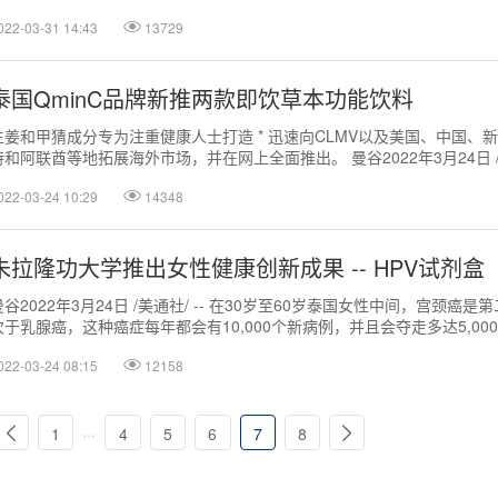
...
022-03-31 14:43
13729
泰国QminC品牌新推两款即饮草本功能饮料
生姜和甲猜成分专为注重健康人士打造 * 迅速向CLMV以及美国、中国、
特和阿联酋等地拓展海外市场，并在网上全面推出。 曼谷2022年3月24日 /美
米脂...
022-03-24 10:29
14348
朱拉隆功大学推出女性健康创新成果 -- HPV试剂盒
曼谷2022年3月24日 /美通社/ -- 在30岁至60岁泰国女性中间，宫颈癌
次于乳腺癌，这种癌症每年都会有10,000个新病例，并且会夺走多达5,0
诊断...
022-03-24 08:15
12158
...
1
4
5
6
7
8