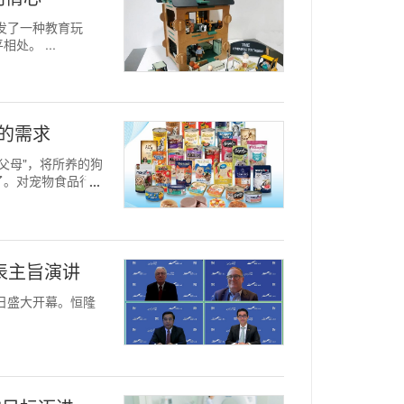
位讲师开发了一种教育玩
。 ...
的需求
物父母"，将所养的狗
了。对宠物食品行业
上发表主旨演讲
31日盛大开幕。恒隆