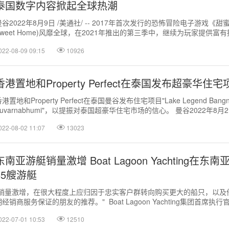
泰国数字内容掀起全球热潮
曼谷2022年8月9日 /美通社/ -- 2017年首次发行的恐怖冒险电子游戏《甜蜜
Sweet Home)风靡全球，在2021年推出的第三季中，继续为玩家提供富
。...
022-08-09 09:15
10926
香港置地和Property Perfect在泰国发布超豪华住宅
港置地和Property Perfect在泰国曼谷发布住宅项目"Lake Legend Bangn
Suvarnabhumi"，以提振对泰国超豪华住宅市场的信心。 曼谷2022年8月2日 
022-08-02 11:07
13023
东南亚游艇销量激增 Boat Lagoon Yachting在
85艘游艇
"销量激增，在很大程度上应归因于忠实客户群转向购买更大的船只，以及
经销商服务保证的朋友的推荐。" Boat Lagoon Yachting集团首席执行官Vrit 
022-07-01 10:53
12510