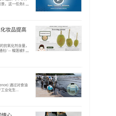
背景，这一任务给泰
成化妆品提高
高的抗氧化剂含量，
社/ -- 榴莲被称为
ience) 通过对食油
业化生...
的同情心