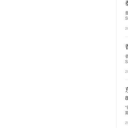
验
2
香
2
期
2