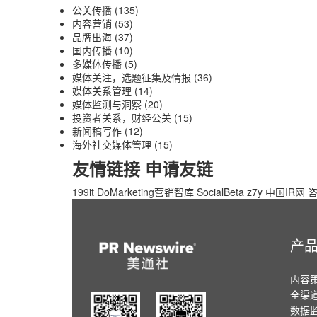
公关传播
(135)
内容营销
(53)
品牌出海
(37)
国内传播
(10)
多媒体传播
(5)
媒体关注，选题征集及情报
(36)
媒体关系管理
(14)
媒体监测与洞察
(20)
投资者关系，财经公关
(15)
新闻稿写作
(12)
海外社交媒体管理
(15)
友情链接
申请友链
199it
DoMarketing营销智库
SocialBeta
z7y
中国IR网
咨
产
内容
全渠
数据