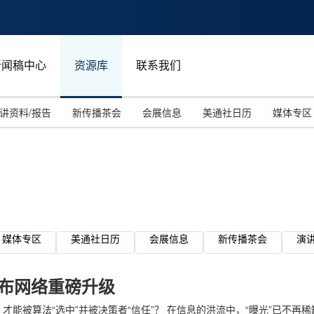
新闻稿中心
资源库
联系我们
讲资料/报告
新传播茶会
会展信息
美通社日历
媒体专区
媒体专区
美通社日历
会展信息
新传播茶会
演
发布网络重磅升级
能被算法“选中”并被决策者“信任”？ 在信息的洪流中，“曝光”已不再