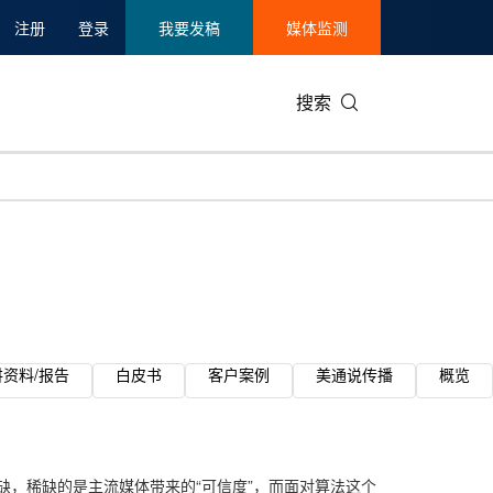
注册
登录
我要发稿
媒体监测
搜索
讲资料/报告
白皮书
客户案例
美通说传播
概览
稀缺，稀缺的是主流媒体带来的“可信度”，而面对算法这个