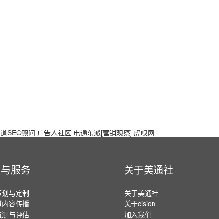
道SEO顾问
广告人社区
电通东派[营销观察]
虎嗅网
品与服务
关于美通社
策划与定制
关于美通社
道内容传播
关于cision
监测与评估
加入我们