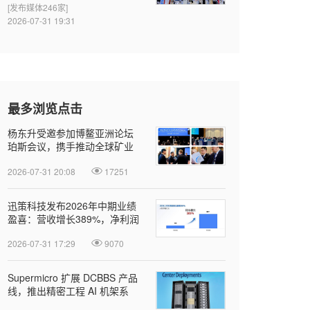
[发布媒体246家]
2026-07-31 19:31
最多浏览点击
杨东升受邀参加博鳌亚洲论坛
珀斯会议，携手推动全球矿业
绿色转型
2026-07-31 20:08
17251
迅策科技发布2026年中期业绩
盈喜：营收增长389%，净利润
近亿元，Token收入成新增长引
2026-07-31 17:29
9070
擎
Supermicro 扩展 DCBBS 产品
线，推出精密工程 AI 机架系
列，加速部署并缩短上线时间