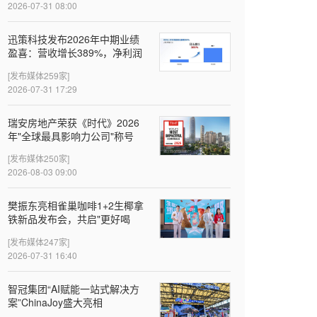
2026-07-31 08:00
迅策科技发布2026年中期业绩
盈喜：营收增长389%，净利润
近亿元，Token收入成新增长引
[发布媒体259家]
擎
2026-07-31 17:29
瑞安房地产荣获《时代》2026
年"全球最具影响力公司"称号
[发布媒体250家]
2026-08-03 09:00
樊振东亮相雀巢咖啡1+2生椰拿
铁新品发布会，共启"更好喝
椰"新体验
[发布媒体247家]
2026-07-31 16:40
智冠集团“AI赋能一站式解决方
案”ChinaJoy盛大亮相