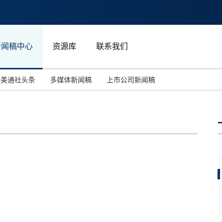
新闻稿中心
资源库
联系我们
美通社头条
多媒体新闻稿
上市公司新闻稿
国际消费电子展(CES)
汽车与交通
中国大陆
投资并购
能源化工与环保
马来西亚
世界移动通信大会
教育与人力资源
澳大利亚
人工智能
体育
汉诺威工业博览会
广告营销传媒