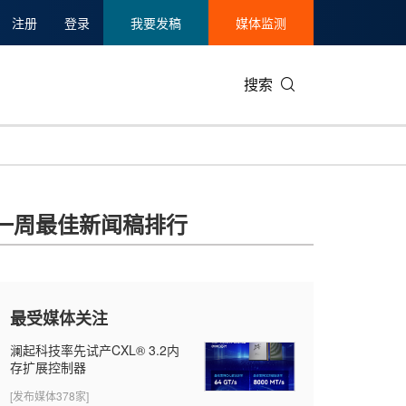
注册
登录
我要发稿
媒体监测
搜索
可持续发展
IT科技与互联网
日本
中国国际
零售业
韩国
一周最佳新闻稿排行
碳中和
娱乐时尚与艺术
新加坡
企业扩张
环境
泰国
新质生产力
健康与医疗制药
财报
农业与制
美国临床肿瘤学会(ASCO)
通信业
企业社会
旅游与酒
最受媒体关注
世界杯
会展
中国国际
房地产建
澜起科技率先试产CXL® 3.2内
存扩展控制器
[发布媒体378家]