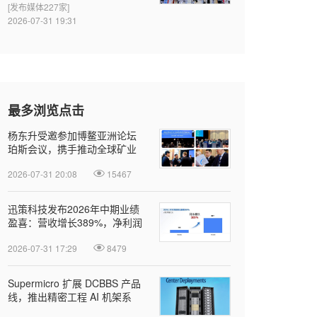
[发布媒体227家]
2026-07-31 19:31
最多浏览点击
杨东升受邀参加博鳌亚洲论坛
珀斯会议，携手推动全球矿业
绿色转型
2026-07-31 20:08
15467
迅策科技发布2026年中期业绩
盈喜：营收增长389%，净利润
近亿元，Token收入成新增长引
2026-07-31 17:29
8479
擎
Supermicro 扩展 DCBBS 产品
线，推出精密工程 AI 机架系
列，加速部署并缩短上线时间