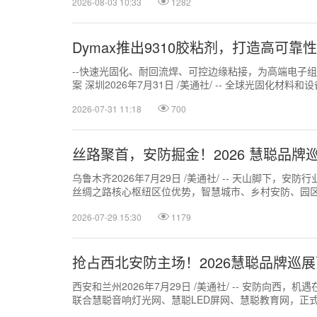
2026-08-03 10:33
1282
Dymax推出9310胶粘剂，打造高可靠
--快速光固化、耐回流焊、可控边缘粘接，为高端电子组装
案 深圳2026年7月31日 /美通社/ -- 全球光固化材料和
2026-07-31 11:18
700
丝路聚首，安防掘金！2026 慧聪品
乌鲁木齐2026年7月29日 /美通社/ -- 天山脚下，安
丝绸之路核心枢纽区位优势，智慧城市、乡村安防、园
需求持续井喷，已然成为全...
2026-07-29 15:30
1179
抢占西北安防主场！2026慧聪品牌巡
西安和兰州2026年7月29日 /美通社/ -- 安防向西，机
联合慧聪音响灯光网、慧聪LED屏网、慧聪教育网，正
21日，西安；4月...