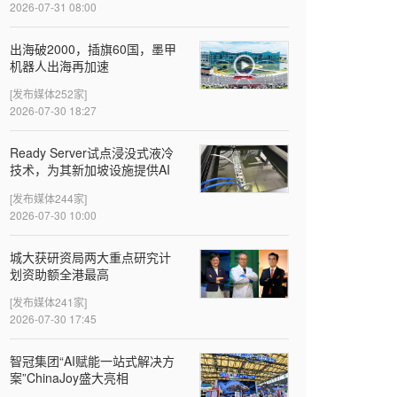
2026-07-31 08:00
出海破2000，插旗60国，墨甲
机器人出海再加速
[发布媒体252家]
2026-07-30 18:27
Ready Server试点浸没式液冷
技术，为其新加坡设施提供AI
就绪的算力服务做好准备
[发布媒体244家]
2026-07-30 10:00
城大获研资局两大重点研究计
划资助额全港最高
[发布媒体241家]
2026-07-30 17:45
智冠集团“AI赋能一站式解决方
案”ChinaJoy盛大亮相