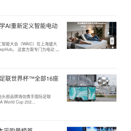
：以声学AI重新定义智能电动
世界人工智能大会（WAIC）在上海盛大
epHub。 这套方案专门为电动床
足联世界杯™全部16座
品与家电头部品牌海信携手国际足联
orld Cup 202...
记本采购量榜首