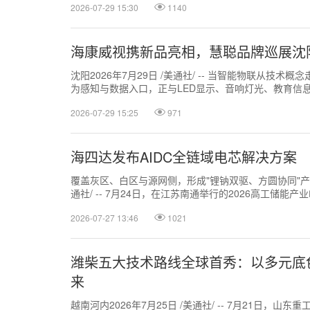
2026-07-29 15:30
1140
海康威视携新品亮相，慧聪品牌巡展沈
沈阳2026年7月29日 /美通社/ -- 当智能物联从技
为感知与数据入口，正与LED显示、音响灯光、教育信
前所未有的产业协同效应。...
2026-07-29 15:25
971
海四达发布AIDC全链域电芯解决方案
覆盖灰区、白区与源网侧，形成"锂钠双驱、方圆协同"产品矩
通社/ -- 7月24日，在江苏南通举行的2026高工储能
链域电芯解决...
2026-07-27 13:46
1021
潍柴五大技术路线全球首秀：以多元底
来
越南河内2026年7月25日 /美通社/ -- 7月21日，