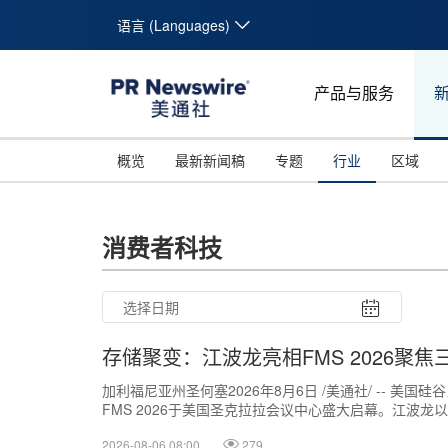
语言 (Languages)
产品与服务
概览
最新新闻稿
专题
行业
区域
消费者科技
存储聚变：江波龙亮相FMS 2026聚焦
加利福尼亚州圣何塞2026年8月6日 /美通社/ -- 美国硅
FMS 2026于美国圣克拉拉会议中心盛大启幕。江波龙以
聚焦AI ...
2026-08-06 08:00
279
26
27
28
29
30
31
10
11
12
13
14
15
16
17
18
19
20
21
22
23
24
25
26
27
28
29
30
31
1
2
3
4
5
6
7
8
9
1
2
3
4
5