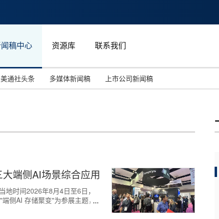
新闻稿中心
资源库
联系我们
美通社头条
多媒体新闻稿
上市公司新闻稿
国际消费电子展(CES)
汽车与交通
中国大陆
投资并购
能源化工与环保
马来西亚
世界移动通信大会
教育与人力资源
澳大利亚
人工智能
体育
三大端侧AI场景综合应用
汉诺威工业博览会
广告营销传媒
谷当地时间2026年8月4日至6日，
"端侧AI 存储聚变"为参展主题，