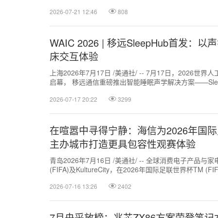
式音频...
2026-07-21 12:46
808
WAIC 2026 | 移远SleepHub首发
床交互体验
上海2026年7月17日 /美通社/ -- 7月17日，2026
启幕， 移远通信重磅推出智能睡眠声学解决方案——Sle
品牌与制...
2026-07-17 20:22
3299
在喧嚣中寻得宁静：海信为2026年国际
主办城市打造更具包容性观赛体验
青岛2026年7月16日 /美通社/ -- 全球消费电子产
(FIFA)及KultureCity，在2026年国际足联世界杯TM (FIFA W
2026-07-16 13:26
2402
7月央采放榜：兆芯ZX86方案荣登笔