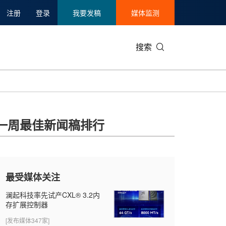
注册
登录
我要发稿
媒体监测
搜索
可持续发展
IT科技与互联网
日本
中国国际
零售业
韩国
一周最佳新闻稿排行
碳中和
娱乐时尚与艺术
新加坡
企业扩张
环境
泰国
新质生产力
健康与医疗制药
财报
农业与制
美国临床肿瘤学会(ASCO)
通信业
企业社会
旅游与酒
最受媒体关注
世界杯
会展
中国国际
房地产建
澜起科技率先试产CXL® 3.2内
存扩展控制器
[发布媒体347家]