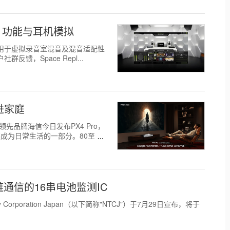
全新空间、功能与耳机模拟
T）旗下用于虚拟录音室混音及混音适配性
群反馈，Space Repl...
进家庭
器领先品牌海信今日发布PX4 Pro，
幕成为日常生活的一部分。80至
链通信的16串电池监测IC
ogy Corporation Japan（以下简称"NTCJ"）于7月29日宣布，将于