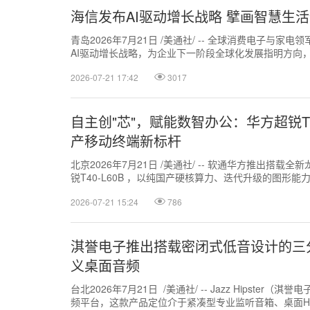
海信发布AI驱动增长战略 擘画智慧生
青岛2026年7月21日 /美通社/ -- 全球消费电子与
AI驱动增长战略，为企业下一阶段全球化发展指明方向
赛道，坚守长期用户价值。...
2026-07-21 17:42
3017
自主创"芯"，赋能数智办公：华方超锐T4
产移动终端新标杆
北京2026年7月21日 /美通社/ -- 软通华方推出搭载全
锐T40-L60B ，以纯国产硬核算力、迭代升级的图形
终端新标杆，让...
2026-07-21 15:24
786
淇誉电子推出搭载密闭式低音设计的三
义桌面音频
台北2026年7月21日 /美通社/ -- Jazz Hipste
频平台，这款产品定位介于紧凑型专业监听音箱、桌面Hi