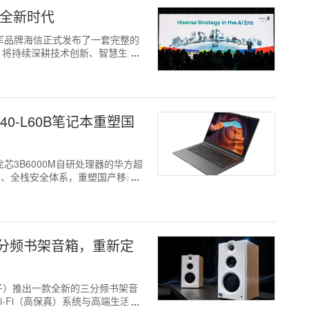
活全新时代
家电领军品牌海信正式发布了一套完整的
，将持续深耕技术创新、智慧生活
0-L60B笔记本重塑国
新龙芯3B6000M自研处理器的华方超
能力、全栈安全体系，重塑国产移动
分频书架音箱，重新定
r（淇誉电子）推出一款全新的三分频书架音
-Fi（高保真）系统与高端生活方