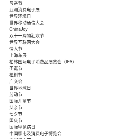
母亲节
亚洲消费电子展
世界环境日
世界移动通信大会
ChinaJoy
双十一购物狂欢节
世界互联网大会
情人节
上海车展
柏林国际电子消费品展览会（IFA）
圣诞节
植树节
广交会
世界地球日
劳动节
国际儿童节
父亲节
七夕节
国庆节
国际罕见病日
中国家电及消费电子博览会