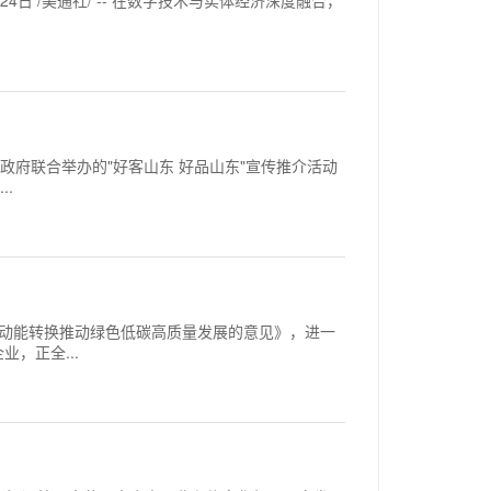
4日 /美通社/ -- 在数字技术与实体经济深度融合，
省人民政府联合举办的"好客山东 好品山东"宣传推介活动
.
化新旧动能转换推动绿色低碳高质量发展的意见》，进一
，正全...