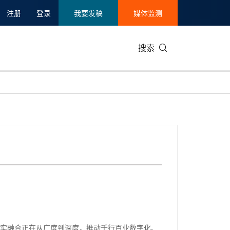
注册
登录
我要发稿
媒体监测
搜索
可持续发展
IT科技与互联网
日本
中国国际
零售业
韩国
碳中和
娱乐时尚与艺术
新加坡
企业扩张
环境
泰国
新质生产力
健康与医疗制药
财报
农业与制
美国临床肿瘤学会(ASCO)
通信业
企业社会
旅游与酒
世界杯
会展
中国国际
房地产建
当前，数实融合正在从广度到深度，推动千行百业数字化、