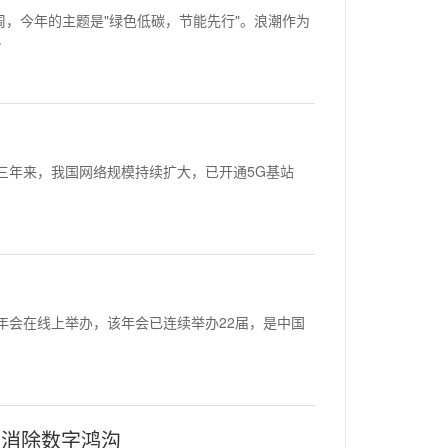
节能宣传周，今年的主题是"绿色低碳，节能先行"。浪潮作为
.
三周年。三年来，我国网络规模持续扩大，已开通5G基站
 IT市场年会在线上举办，该年会已连续举办22届，是中国
术消除数字鸿沟