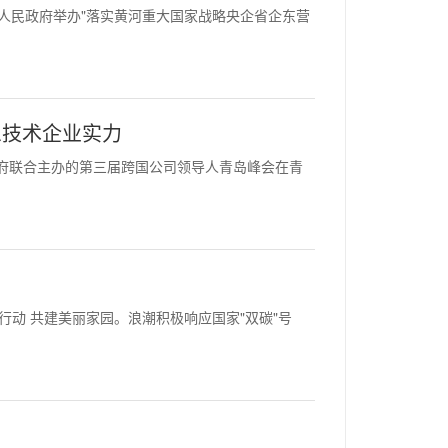
委、东营市人民政府举办"落实黄河重大国家战略央企省企东营
息技术企业实力
省人民政府联合主办的第三届跨国公司领导人青岛峰会在青
双碳"行动 共建美丽家园。浪潮积极响应国家"双碳"号