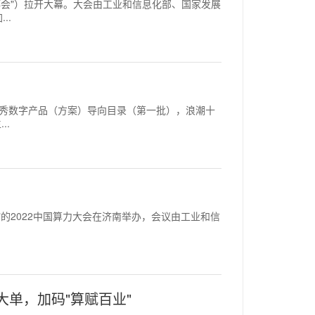
称"智博会"）拉开大幕。大会由工业和信息化部、国家发展
..
东省优秀数字产品（方案）导向目录（第一批），浪潮十
..
力导未来"的2022中国算力大会在济南举办，会议由工业和信
单，加码"算赋百业"