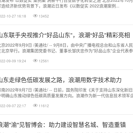
浪潮发布"以数促实"案例集 洞察千行百业数字化转型之道 北京2022年10月2
打造经济新优势背景下，浪潮近日发布《以数促实 2022浪潮案例...
022-10-27 16:18
13452
山东联手央视推介“好品山东”，浪潮“好品”精彩亮相
北京2022年9月9日 /美通社/ -- 9月8日，由中央广播电视总台和山东
在北京举行。浪潮集团党委书记、董事长邹庆忠作为"好品山东"企业代表参..
022-09-09 19:24
12561
山东走绿色低碳发展之路，浪潮用数字技术助力
济南2022年9月7日 /美通社/ -- 日前，国务院印发《关于支持山东深
步明确山东推动绿色低碳高质量发展方向。浪潮作为新一代信息技术领军企业
022-09-07 22:17
11612
浪潮"渝"见智博会：助力建设智慧名城、智造重镇