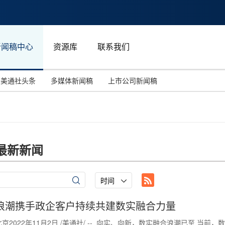
新闻稿中心
资源库
联系我们
美通社头条
多媒体新闻稿
上市公司新闻稿
国际消费电子展(CES)
汽车与交通
中国大陆
投资并购
能源化工与环保
马来西亚
世界移动通信大会
教育与人力资源
澳大利亚
最新新闻
人工智能
体育
汉诺威工业博览会
广告营销传媒
时间
浪潮携手政企客户持续共建数实融合力量
北京2022年11月2日 /美通社/ -- 向实、向新，数实融合浪潮已至 