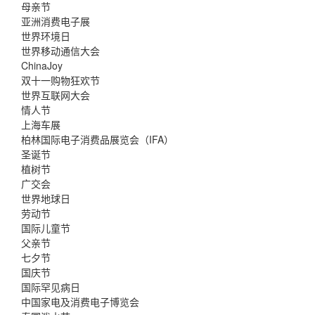
母亲节
亚洲消费电子展
世界环境日
世界移动通信大会
ChinaJoy
双十一购物狂欢节
世界互联网大会
情人节
上海车展
柏林国际电子消费品展览会（IFA）
圣诞节
植树节
广交会
世界地球日
劳动节
国际儿童节
父亲节
七夕节
国庆节
国际罕见病日
中国家电及消费电子博览会