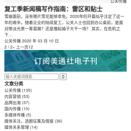
公关传播
复工季新闻稿写作指南：雷区和贴士
雪崩面前，没有哪片雪花能够幸免。2020年的开篇似乎注定了这一
年的艰辛。随着企业的陆续复工，公关人士也回到办公桌前，是面
对惨淡光景一筹莫展？还是撸起袖子大干一场？ 其实，在危机之
下…
公关传播
2020 年 03 月 10 日
2 / 2
« 上一页
1
2
文章分类
公关传播
(135)
内容营销
(53)
品牌出海
(37)
国内传播
(10)
多媒体传播
(5)
媒体关注，选题征集及情报
(36)
媒体关系管理
(14)