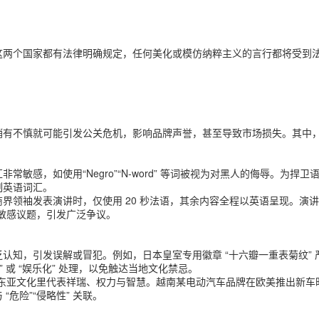
这两个国家都有法律明确规定，任何美化或模仿纳粹主义的言行都将受到
，稍有不慎就可能引发公关危机，影响品牌声誉，甚至导致市场损失。其中
敏感，如使用“Negro”“N-word” 等词被视为对黑人的侮辱。为
制英语词汇。
界领袖发表演讲时，仅使用 20 秒法语，其余内容全程以英语呈现。演讲
敏感议题，引发广泛争议。
认知，引发误解或冒犯。例如，日本皇室专用徽章 “十六瓣一重表菊纹”
 或 “娱乐化” 处理，以免触达当地文化禁忌。
，而东亚文化里代表祥瑞、权力与智慧。越南某电动汽车品牌在欧美推出新
“危险”“侵略性” 关联。