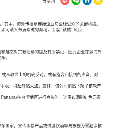
分享到：
市场。其中，海外传播是连接企业与全球受众的关键桥梁。
同踏入布满暗礁的海域，面临 “触礁” 风险！
国和越南对宗教话题的提及有所禁忌，因此企业在做海外
发布。
 或从教义上的明确反对，或有宽容和接纳的声音。对
腕带手表，引起轩然大波。最终，该公司悄然下架了该款产
attana)在台湾地区进行宣传时，选用布满彩虹色元素
中东国家，宣传酒精产品或过度饮酒容易被视为冒犯宗教