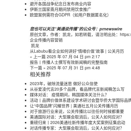
避开各国战争纪念日发布商业内容
伊斯兰国家斋月期间禁用饮食推广
欧盟案例需符合
GDPR
（如用户数据匿名化）
您也可以关注“美通说传播”的公众号：prnewswire
原创文章，作者：凯龙，如若转载，请注明出处：https://www.prn
企业传播
内容营销
凯龙
从Labubu看企业如何讲好“情绪价值”故事 | 公关月历
« 上一篇
2025 年 07 月 04 日 pm 2:17
报告丨传播人士撰写有效新闻稿的完整指南
下一篇 »
2025 年 07 月 31 日 pm 4:48
相关推荐
2023年，破除流量迷思 做好公众信使
从谷爱凌代言20多个品牌，看品牌代言新闻稿怎么写
媒体对话： 疫情期间，韩国媒体关注什么？
活动丨品牌价值体系建设学术研讨会暨华侨大学国际品
让“中国品牌”闪耀世界 | 美通社五月公关传播月历
对于旅游行业来说，公关传播比以往任何时候都重要
美通国际对话：大型展会取消后，公关人如何应对？
重磅归来丨2026美通社新传播年度大奖案例征集启动
对话传播专家：大型展会取消后，公关人如何应对？