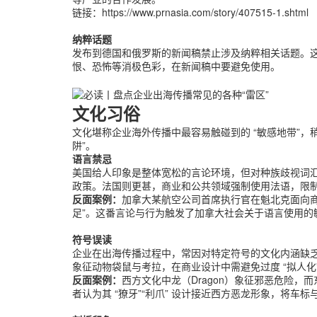
链接：https://www.prnasia.com/story/407515-1.shtml
纳粹话题
发布到德国和俄罗斯的新闻稿禁止涉及纳粹相关话题。‌
恨、恐怖等消极色彩，在新闻稿中要避免使用。
文化习俗
文化堪称企业海外传播中最容易触碰到的 “敏感地带”
阱”。
语言禁忌
美国给人印象是整体宽松的言论环境，但对种族歧视词汇非常
政策。法国则更甚，商业和公共领域强制使用法语，限
反面案例：
加拿大某航空公司首席执行官在魁北克面向商
足”。这番言论与行为触发了加拿大社会关于语言使用的
符号误读
企业在出海传播过程中，常因对特定符号的文化内涵缺乏
象征动物袋鼠与考拉，在商业设计中需避免过度 “拟人化”
反面案例：
西方文化中龙（Dragon）象征邪恶危险
者认为其 “獠牙”“利爪” 设计接近西方恶龙形象，将车标与 