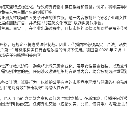
中的某些特点标签化，导致海外传播中存在误解和偏见。例如，将印度等
避免先入为主而产生的刻板印象。
亚洲女性嗅闻白人男子汗湿的脏衣服。这一内容被批评 “强化了亚洲女性
业最终删除广告，并承诺 “加强跨文化审查” 以避免类似争议。
播禁忌。事实上，在企业出海过程中，目标市场的法律法规同样是海外传
监管严格，违规企业将遭受法律制裁。因此，传播内容必须真实且合法。酒
“第一” 等极限词需在有合理依据的情况下使用。德国自 2022 年 7 
赌场等任何赌博相关内容。
中需严守教义边界，避免将宗教元素商业化、展示女性暴露着装，以及宣
。需特别注意的是，任何涉及激进组织的言论或内容，均会被视为严重冒
击各类诽谤、诋毁行为，以维护公平有序的市场竞争环境与健康的社会秩
“绝对有效”“神奇功效” 等夸大性表述。
好城市” 之意，也因 “Fine” 含罚款之意被调侃为 “罚款之城”。在新加坡，
泰国法律明确规定，任何外汇交易（包括买卖、兑换、借贷等）均需通过