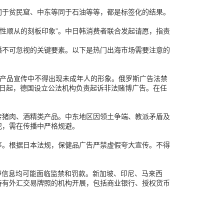
同于贫民窟、中东等同于石油等等，都是标签化的结果。
性顺从的刻板印象”。中日韩消费者联合发起请愿，指责
播不可忽视的关键要素。以下是热门出海市场需要注意的
类产品宣传中不得出现未成年人的形象。俄罗斯广告法禁
月 1 日起，德国设立公法机构负责起诉非法赌博广告。在任
传猪肉、酒精类产品。中东地区因领土争端、教派矛盾及
犯，需在传播中严格规避。
序。根据日本法规，保健品广告严禁虚假夸大宣传。不得
传播任何淫秽信息均可能面临监禁和罚款。新加坡、印尼、马来西
持有外汇交易牌照的机构开展，包括商业银行、授权货币