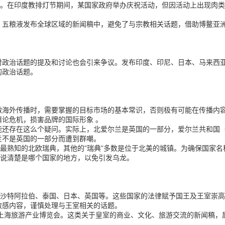
祸。在
印度教排灯节
期间，某国家政府举办庆祝活动，但因活动上出现肉
。五粮液发布全球区域的新闻稿中，避免了与宗教相关话题，借助博鳌亚
对政治话题的提及和讨论也会引来争议。发布印度、印尼、日本、马来西
的政治话题。
做海外传播时，需要掌握的目标市场的基本常识，否则极有可能在传播内
舆论危机，损害品牌的国际形象 。
还存在这么个疑问。实际上，北爱尔兰是英国的一部分，爱尔兰共和国（
兰不是英国的一部分而遭到群嘲。
家最熟知的北欧瑞典，其他的”瑞典”多数是位于北美的城镇。为确保国家
能说清楚是哪个国家的地方，以免引发乌龙。
例如沙特阿拉伯、泰国、日本、英国等。这些国家的法律赋予国王及王室崇
敏感内容，谨慎处理与王室相关的话题。
加上海旅游产业博览会。这类关于皇室的商业、文化、旅游交流的新闻稿，