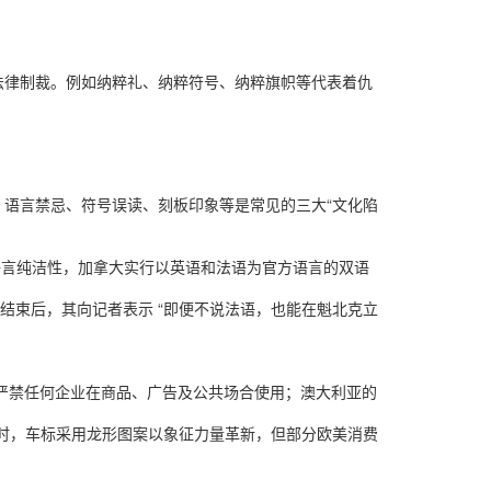
法律制裁。例如纳粹礼、纳粹符号、纳粹旗帜等代表着仇
，语言禁忌、符号误读、刻板印象等是常见的三大“文化陷
捍卫语言纯洁性，加拿大实行以英语和法语为官方语言的双语
结束后，其向记者表示 “即便不说法语，也能在魁北克立
 严禁任何企业在商品、广告及公共场合使用；澳大利亚的
车时，车标采用龙形图案以象征力量革新，但部分欧美消费