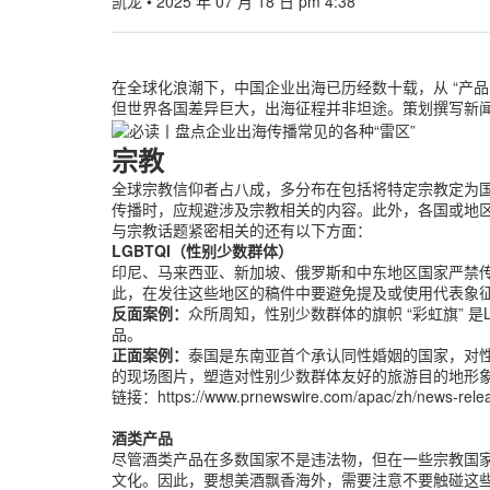
凯龙
•
2025 年 07 月 18 日 pm 4:38
在全球化浪潮下，中国企业出海已历经数十载，从 “产品
但世界各国差异巨大，出海征程并非坦途。策划撰写新闻
宗教
全球宗教信仰者占八成，多分布在包括将特定宗教定为
传播时，应规避涉及宗教相关的内容。此外，各国或地
与宗教话题紧密相关的还有以下方面：
LGBTQI（性别少数群体）
印尼、马来西亚、新加坡、俄罗斯和中东地区国家严禁传
此，在发往这些地区的稿件中要避免提及或使用代表象
反面案例：
众所周知，性别少数群体的旗帜 “彩虹旗”
品。
正面案例：
泰国是东南亚首个承认同性婚姻的国家，对性别少
的现场图片，塑造对性别少数群体友好的旅游目的地形
链接：https://www.prnewswire.com/apac/zh/news-releas
酒类产品
尽管酒类产品在多数国家不是违法物，但在一些宗教国
文化。因此，要想美酒飘香海外，需要注意不要触碰这