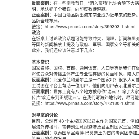
反面案例：
在一些宗教节日，“酒入豪肠‌”也许会酿下大
明，承认犯了个错误，向印度教徒道歉。
正面案例：
中国白酒品牌出海东南亚成为近年来的趋势
品牌全球布局。
链接：https://www.prnasia.com/story/399303-1.shtml
政治
在饭桌上讨论政治话题可能导致冲突，同理，新闻稿里
等国的新闻稿禁止提及与政府、军事、国家安全等相关
此外，我们还应该注意以下几点：
基本常识
国家名称、国旗、首都、通用语言、人口等等是我们在
将使受众对传播主体产生专业性存疑的负面印象，陷入
反面案例：
北爱尔兰和爱尔兰是一个国家吗？很多人可能
工试图在平台上帮助一位用户，他们向用户表示北爱尔
正面案例：
世界上竟有八个地方被称作”瑞典”！除了大
传片”欢迎来到正版瑞典”。在我们写海外地名时，尽可
链接：https://www.prnasia.com/story/472180-1.shtml
对皇室的讨论
目前，全球有 43 个主权国家以君主作为国家元首，
展海外传播时，需特别注意规避涉及君主制国家王室的
正面案例：
以泰国皇室素博·巴莫亲王为首的考察团参
等产业的合作发展。