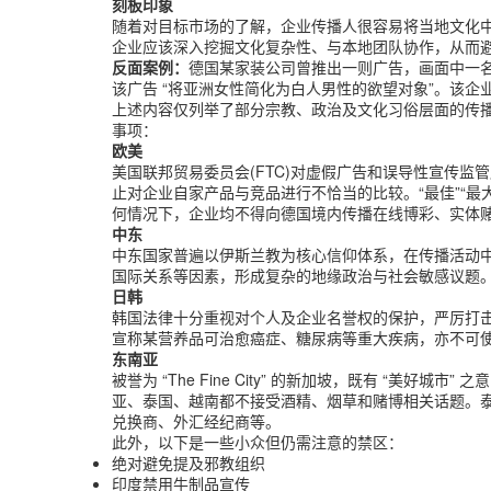
刻板印象
随着对目标市场的了解，企业传播人很容易将当地文化
企业应该深入挖掘文化复杂性、与本地团队协作，从而
反面案例：
德国某家装公司曾推出一则广告，画面中一名
该广告 “将亚洲女性简化为白人男性的欲望对象”。该企
上述内容仅列举了部分宗教、政治及文化习俗层面的传
事项：
欧美
美国联邦贸易委员会(FTC)对虚假广告和误导性宣传
止对企业自家产品与竞品进行不恰当的比较。“最佳”“最大”
何情况下，企业均不得向德国境内传播在线博彩、实体
中东
中东国家普遍以伊斯兰教为核心信仰体系，在传播活动
国际关系等因素，形成复杂的地缘政治与社会敏感议题
日韩
韩国法律十分重视对个人及企业名誉权的保护，严厉打
宣称某营养品可治愈癌症、糖尿病等重大疾病，亦不可使用 
东南亚
被誉为 “The Fine City” 的新加坡，既有 “美
亚、泰国、越南都不接受酒精、烟草和赌博相关话题。
兑换商、外汇经纪商等。
此外，以下是一些小众但仍需注意的禁区：
绝对避免提及邪教组织
印度禁用牛制品宣传