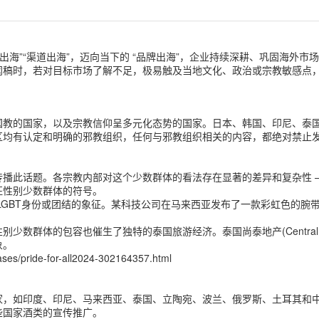
出海”“渠道出海”，迈向当下的 “品牌出海”，企业持续深耕、巩固海外
稿时，若对目标市场了解不足，极易触及当地文化、政治或宗教敏感点，如
国教的国家，以及宗教信仰呈多元化态势的国家。日本、韩国、印尼、泰
区均有认定和明确的邪教组织，任何与邪教组织相关的内容，都绝对禁止
播此话题。各宗教内部对这个少数群体的看法存在显著的差异和复杂性 –
征性别少数群体的符号。
 是LGBT身份或团结的象征。某科技公司在马来西亚发布了一款彩虹色的
数群体的包容也催生了独特的泰国旅游经济。泰国尚泰地产(Central P
象。
es/pride-for-all2024-302164357.html
家，如印度、印尼、马来西亚、泰国、立陶宛、波兰、俄罗斯、土耳其和
些国家酒类的宣传推广。