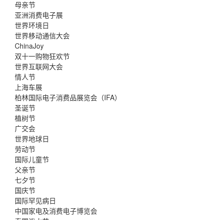
母亲节
亚洲消费电子展
世界环境日
世界移动通信大会
ChinaJoy
双十一购物狂欢节
世界互联网大会
情人节
上海车展
柏林国际电子消费品展览会（IFA）
圣诞节
植树节
广交会
世界地球日
劳动节
国际儿童节
父亲节
七夕节
国庆节
国际罕见病日
中国家电及消费电子博览会