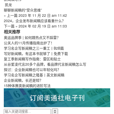
凯龙
聊聊新闻稿的“受众思维”
« 上一篇
2023 年 11 月 22 日 am 11:42
2024，企业发布新闻稿应该看重什么？
下一篇 »
2024 年 02 月 19 日 am 11:03
相关推荐
奥运品牌季 | 如何蹭热点又不踩雷？
公关人的11月传播指南出炉了！
学习名企写新闻稿之三一重工丨B2B篇
写好新闻稿，有这本书就够了丨免费下载
复工季新闻稿写作指南：雷区和贴士
从谷爱凌代言20多个品牌，看品牌代言新闻稿怎么写
探讨：企业新闻稿也可以年轻化吗？
学习名企写新闻稿之隆基丨英文新闻稿
企业新闻稿，长还是短？
15种体赛类新闻稿的进阶写法