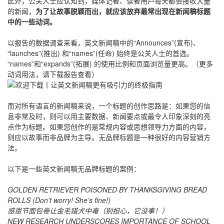
此外，公关人士应认知到，媒体记者、读者用户每天都会接收大量
的新闻，
为了让故事脱颖而出，就应该放弃最常出现在新闻稿标题
中的一些动词。
以报告的数据调查来看，英文新闻稿中的“Announces”(宣布)、
“launches”(推出) 和“names”(任命) 始终是公关人士的首选。
“names”和“expands”(拓展) 的使用比例和页面浏览量更高。（更多
动词用法，请下载报告查看）
而对所有语言的新闻稿来说，一个标题的创作思路是：如果您的信
息非常及时，则可以用主要数据、新闻要点或最令人印象深刻的亮
点作为标题。如果您创作的是常规内容或思想领导力方面的内容，
则应以故事而非品牌为主导。无品牌标题是一种很好的内容营销方
法。
以下是一些英文新闻稿无品牌标题的案例：
GOLDEN RETRIEVER POISONED BY THANKSGIVING BREAD
ROLLS (Don’t worry! She’s fine!)
感恩节面包卷让金毛猎犬中毒（别担心，它没事！）
NEW RESEARCH UNDERSCORES IMPORTANCE OF SCHOOL