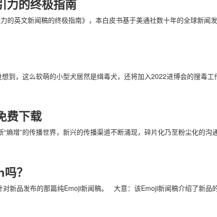
引力的终极指南
有吸引力的英文新闻稿的终极指南》，本白皮书基于美通社数十年的全球新
想到，这么软萌的小型犬居然是缉毒犬，还将加入2022进博会的搜毒
免费下载
断“熵增”的传播世界，新兴的传播渠道不断涌现，碎片化乃至粉尘化的沟
n吗？
对新品发布的那篇纯Emoji新闻稿。 大意：该Emoji新闻稿介绍了新品