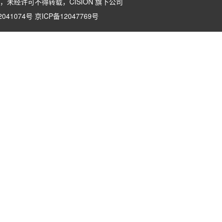
版权所有，未经许可不得转载，
CISION
旗下公司
041074号
京ICP备12047769号