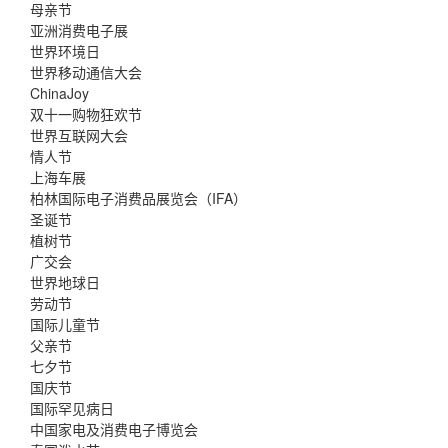
母亲节
亚洲消费电子展
世界环境日
世界移动通信大会
ChinaJoy
双十一购物狂欢节
世界互联网大会
情人节
上海车展
柏林国际电子消费品展览会（IFA）
圣诞节
植树节
广交会
世界地球日
劳动节
国际儿童节
父亲节
七夕节
国庆节
国际罕见病日
中国家电及消费电子博览会