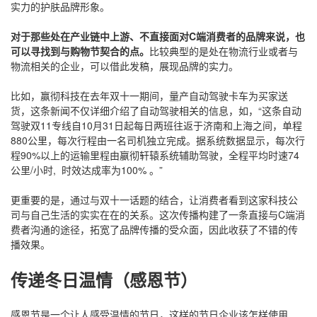
实力的护肤品牌形象。
对于那些处在产业链中上游、不直接面对C端消费者的品牌来说，也
可以寻找到与购物节契合的点。
比较典型的是处在物流行业或者与
物流相关的企业，可以借此发稿，展现品牌的实力。
比如，赢彻科技在去年双十一期间，量产自动驾驶卡车为买家送
货，这条新闻不仅详细介绍了自动驾驶相关的信息，如，“这条自动
驾驶双11专线自10月31日起每日两班往返于济南和上海之间，单程
880公里，每次行程由一名司机独立完成。据系统数据显示，每次行
程90%以上的运输里程由嬴彻轩辕系统辅助驾驶，全程平均时速74
公里/小时, 时效达成率为100% 。”
更重要的是，通过与双十一话题的结合，让消费者看到这家科技公
司与自己生活的实实在在的关系。这次传播构建了一条直接与C端消
费者沟通的途径，拓宽了品牌传播的受众面，因此收获了不错的传
播效果。
传递冬日温情（感恩节）
感恩节是一个让人感受温情的节日，这样的节日企业该怎样使用