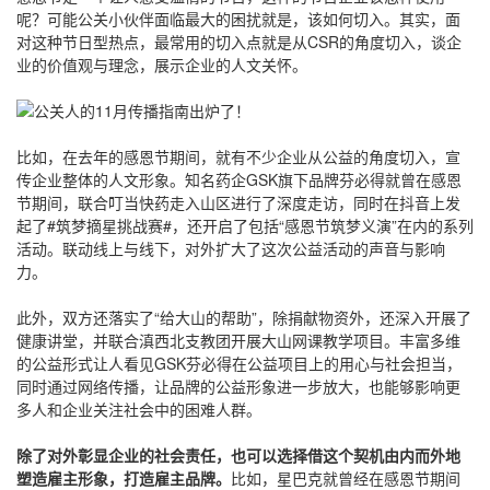
呢？可能公关小伙伴面临最大的困扰就是，该如何切入。其实，面
对这种节日型热点，最常用的切入点就是从CSR的角度切入，谈企
业的价值观与理念，展示企业的人文关怀。
比如，在去年的感恩节期间，就有不少企业从公益的角度切入，宣
传企业整体的人文形象。知名药企GSK旗下品牌芬必得就曾在感恩
节期间，联合叮当快药走入山区进行了深度走访，同时在抖音上发
起了#筑梦摘星挑战赛#，还开启了包括“感恩节筑梦义演”在内的系列
活动。联动线上与线下，对外扩大了这次公益活动的声音与影响
力。
此外，双方还落实了“给大山的帮助”，除捐献物资外，还深入开展了
健康讲堂，并联合滇西北支教团开展大山网课教学项目。丰富多维
的公益形式让人看见GSK芬必得在公益项目上的用心与社会担当，
同时通过网络传播，让品牌的公益形象进一步放大，也能够影响更
多人和企业关注社会中的困难人群。
除了对外彰显企业的社会责任，也可以选择借这个契机由内而外地
塑造雇主形象，打造雇主品牌。
比如，星巴克就曾经在感恩节期间