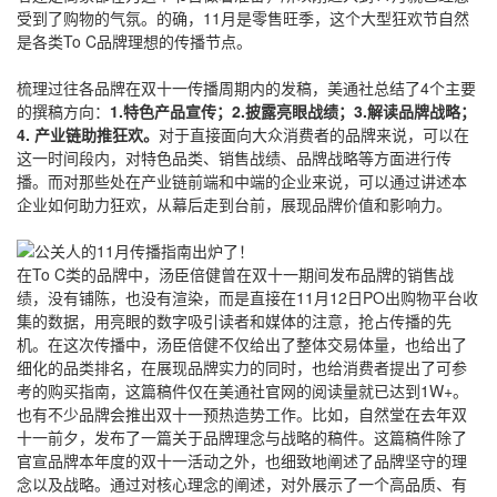
受到了购物的气氛。的确，11月是零售旺季，这个大型狂欢节自然
是各类To C品牌理想的传播节点。
梳理过往各品牌在双十一传播周期内的发稿，美通社总结了4个主要
的撰稿方向：
1.特色产品宣传；2.披露亮眼战绩；3.解读品牌战略；
4. 产业链助推狂欢。
对于直接面向大众消费者的品牌来说，可以在
这一时间段内，对特色品类、销售战绩、品牌战略等方面进行传
播。而对那些处在产业链前端和中端的企业来说，可以通过讲述本
企业如何助力狂欢，从幕后走到台前，展现品牌价值和影响力。
在To C类的品牌中，汤臣倍健曾在双十一期间发布品牌的销售战
绩，没有铺陈，也没有渲染，而是直接在11月12日PO出购物平台收
集的数据，用亮眼的数字吸引读者和媒体的注意，抢占传播的先
机。在这次传播中，汤臣倍健不仅给出了整体交易体量，也给出了
细化的品类排名，在展现品牌实力的同时，也给消费者提出了可参
考的购买指南，
这篇稿件
仅在美通社官网的阅读量就已达到1W+。
也有不少品牌会推出双十一预热造势工作。比如，自然堂在去年双
十一前夕，发布了一篇关于品牌理念与战略的稿件。这篇稿件除了
官宣品牌本年度的双十一活动之外，也细致地阐述了品牌坚守的理
念以及战略。通过对核心理念的阐述，对外展示了一个高品质、有