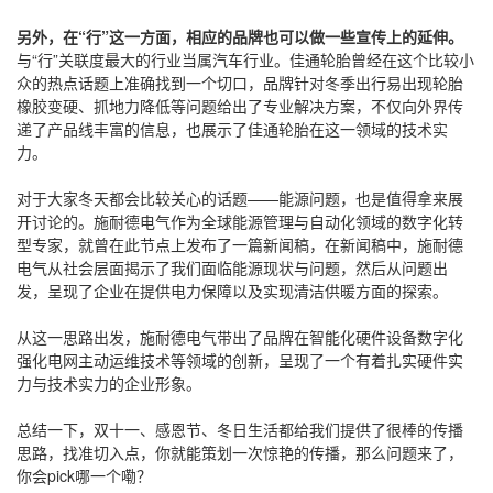
另外，在“行”这一方面，相应的品牌也可以做一些宣传上的延伸。
与“行”关联度最大的行业当属汽车行业。佳通轮胎曾经在这个比较小
众的热点话题上准确找到一个切口，品牌针对冬季出行易出现轮胎
橡胶变硬、抓地力降低等问题给出了专业解决方案，不仅向外界传
递了产品线丰富的信息，也展示了佳通轮胎在这一领域的技术实
力。
对于大家冬天都会比较关心的话题——能源问题，也是值得拿来展
开讨论的。施耐德电气作为全球能源管理与自动化领域的数字化转
型专家，就曾在此节点上发布了一篇新闻稿，在新闻稿中，施耐德
电气从社会层面揭示了我们面临能源现状与问题，然后从问题出
发，呈现了企业在提供电力保障以及实现清洁供暖方面的探索。
从这一思路出发，施耐德电气带出了品牌在智能化硬件设备数字化
强化电网主动运维技术等领域的创新，呈现了一个有着扎实硬件实
力与技术实力的企业形象。
总结一下，双十一、感恩节、冬日生活都给我们提供了很棒的传播
思路，找准切入点，你就能策划一次惊艳的传播，那么问题来了，
你会pick哪一个嘞？