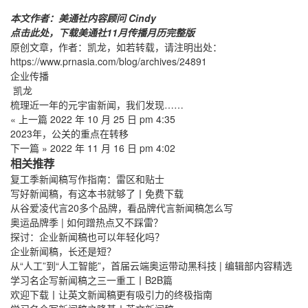
本文作者：美通社内容顾问 Cindy
点击
此处
，下载美通社11月传播月历完整版
原创文章，作者：凯龙，如若转载，请注明出处：
https://www.prnasia.com/blog/archives/24891
企业传播
凯龙
梳理近一年的元宇宙新闻，我们发现……
« 上一篇
2022 年 10 月 25 日 pm 4:35
2023年，公关的重点在转移
下一篇 »
2022 年 11 月 16 日 pm 4:02
相关推荐
复工季新闻稿写作指南：雷区和贴士
写好新闻稿，有这本书就够了丨免费下载
从谷爱凌代言20多个品牌，看品牌代言新闻稿怎么写
奥运品牌季 | 如何蹭热点又不踩雷？
探讨：企业新闻稿也可以年轻化吗？
企业新闻稿，长还是短？
从“人工”到“人工智能”，首届云端奥运带动黑科技 | 编辑部内容精选
学习名企写新闻稿之三一重工丨B2B篇
欢迎下载丨让英文新闻稿更有吸引力的终极指南