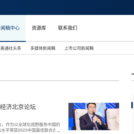
新闻稿中心
资源库
联系我们
美通社头条
多媒体新闻稿
上市公司新闻稿
国际消费电子展(CES)
汽车与交通
中国大陆
投资并购
能源化工与环保
马来西亚
世界移动通信大会
教育与人力资源
澳大利亚
人工智能
体育
楼宇经济北京论坛
汉诺威工业博览会
广告营销传媒
服贸会，作为以全球化视野服务中国的
水平荣获2023中国最佳联合办公