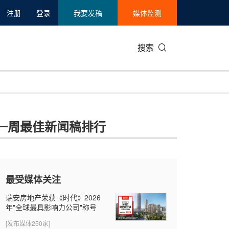
注册
登录
我要发稿
媒体监测
搜索
可持续发展
IT科技与互联网
日本
中国国际
零售业
韩国
一周最佳新闻稿排行
碳中和
娱乐时尚与艺术
新加坡
企业扩张
环境
泰国
新质生产力
健康与医疗制药
财报
农业与制
美国临床肿瘤学会(ASCO)
通信业
企业社会
旅游与酒
最受媒体关注
世界杯
会展
中国国际
房地产建
瑞安房地产荣获《时代》2026
年"全球最具影响力公司"称号
[发布媒体250家]