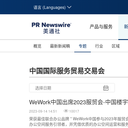
语言 (Languages)
产品与服务
概览
最新新闻稿
专题
行业
区域
中国国际服务贸易交易会
WeWork中国出席2023服贸会-中国
2023-09-14 14:51
10017
荣获最佳联合办公品牌 * WeWork中国参与2023年
办公空间服务引领者，并凭借优质的办公空间运营和服务
26
27
28
29
30
31
10
11
12
13
14
15
16
17
18
19
20
21
22
23
24
25
26
27
28
29
30
31
1
2
3
4
5
6
7
8
9
1
2
3
4
5