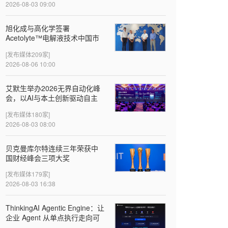
2026-08-03 09:00
旭化成与高化学签署
Acetolyte™电解液技术中国市
场首个许可协议
[发布媒体209家]
2026-08-06 10:00
‌艾默生举办2026无界自动化峰
会，以AI与本土创新驱动自主
智造
[发布媒体180家]
2026-08-03 08:00
贝克曼库尔特连续三年荣获中
国财经峰会三项大奖
[发布媒体179家]
2026-08-03 16:38
ThinkingAI Agentic Engine：让
企业 Agent 从单点执行走向可
验证的增长闭环