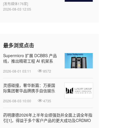
[发布媒体176家]
2026-08-03 12:05
最多浏览点击
Supermicro 扩展 DCBBS 产品
线，推出精密工程 AI 机架系
列，加速部署并缩短上线时间
2026-08-01 03:11
8572
灵感碰撞，奢华新篇：万豪国
际集团奢华品牌携手自信娱乐
开启大中华区品牌合作
2026-08-03 10:00
4735
药明康德2026年上半年业绩强劲并全面上调全年指
引[1]，得益于多个客户产品的更大成功及CRDMO
模式