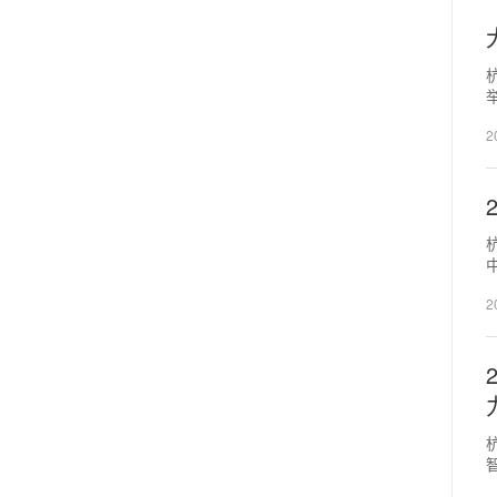
2
举
2