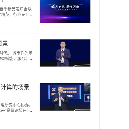
象”春季新品发布会以
界精英、行业专家共
愿景
造时代。 城市作为承
数智赋能，服务城市
可计算的场景
市治理研究中心协办，
未来”高峰论坛在杭