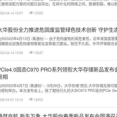
乏通用适配方案的问题日益突出；在碎片化的网络之间，数据割裂，难以
算力割裂，大量长尾的...
022-04-14 10:07
12335
大华股份全力推进危固废监管绿色技术创新 守护生
杭州2022年4月13日 /美通社/ -- 由于危险废物的高危害性，近年来国家
明确提出加强危险废物智能化监管能力建设。就在不久前，中华环保联合
大华股份召开，多位生...
022-04-13 15:59
10247
PCIe4.0固态C970 PRO系列领衔大华存储新品发
亮相
杭州2022年4月7日 /美通社/ -- 3月29日，大华存储“预见·大华存储无限
州顺利举办。本次发布会上，除了期待已久的大华C970 PRO系列PCIe Gen4.
022-04-07 15:10
16452
焕然启航 新生万象 大华股份春季新品发布会圆满召