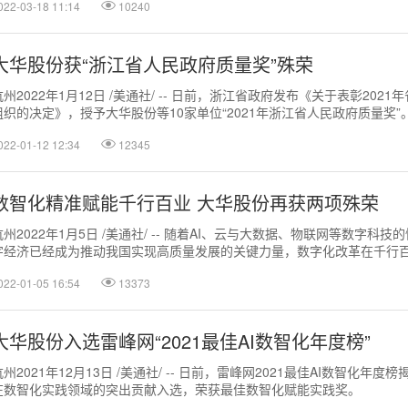
022-03-18 11:14
10240
大华股份获“浙江省人民政府质量奖”殊荣
杭州2022年1月12日 /美通社/ -- 日前，浙江省政府发布《关于表彰202
组织的决定》，授予大华股份等10家单位“2021年浙江省人民政府质量奖
旨在对本年...
022-01-12 12:34
12345
数智化精准赋能千行百业 大华股份再获两项殊荣
杭州2022年1月5日 /美通社/ -- 随着AI、云与大数据、物联网等数字科
字经济已经成为推动我国实现高质量发展的关键力量，数字化改革在千行
带动各领域实现翻天...
022-01-05 16:54
13373
大华股份入选雷峰网“2021最佳AI数智化年度榜”
杭州2021年12月13日 /美通社/ -- 日前，雷峰网2021最佳AI数智化年
在数智化实践领域的突出贡献入选，荣获最佳数智化赋能实践奖。