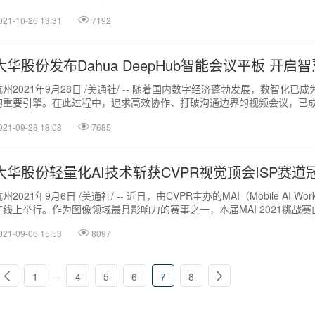
善数智化建设...
021-10-26 13:31
7192
大华股份发布Dahua DeepHub智能会议平板 开
杭州2021年9月28日 /美通社/ -- 随着国内数字经济蓬勃发展，数智化已
的重要引擎。在此过程中，追求高效协作、打破沟通边界的视频会议，已
环节，及经营管理效率...
021-09-28 18:08
7685
大华股份轻量化AI技术斩获CVPR视觉顶会ISP赛道
州2021年9月6日 /美通社/ -- 近日，由CVPR主办的MAI（Mobile AI Wo
在线上举行。作为图像领域最具影响力的赛事之一，本届MAI 2021挑战赛由
021-09-06 15:53
8097
...
1
4
5
6
7
8