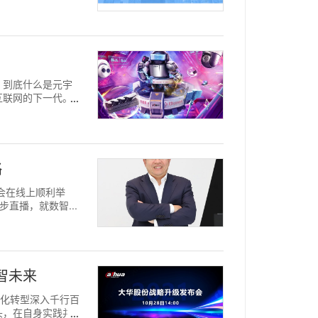
之一，到底什么是元宇
互联网的下一代。
略
发布会在线上顺利举
步直播，就数智...
智未来
，数字化转型深入千行百
头，在自身实践并完