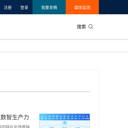
注册
登录
我要发稿
媒体监测
搜索
可持续发展
IT科技与互联网
日本
中国国际
零售业
韩国
碳中和
娱乐时尚与艺术
新加坡
企业扩张
环境
泰国
新质生产力
健康与医疗制药
财报
农业与制
美国临床肿瘤学会(ASCO)
通信业
企业社会
旅游与酒
世界杯
会展
中国国际
房地产建
筑数智生产力
众多的碎片化场景缺