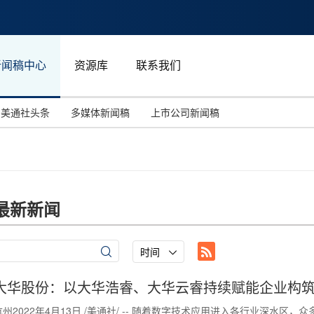
新闻稿中心
资源库
联系我们
美通社头条
多媒体新闻稿
上市公司新闻稿
国际消费电子展(CES)
汽车与交通
中国大陆
投资并购
能源化工与环保
马来西亚
世界移动通信大会
教育与人力资源
澳大利亚
最新新闻
人工智能
体育
汉诺威工业博览会
广告营销传媒
时间
大华股份：以大华浩睿、大华云睿持续赋能企业构
杭州2022年4月13日 /美通社/ -- 随着数字技术应用进入各行业深水区，