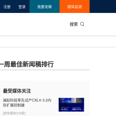
注册
登录
我要发稿
媒体监测
搜索
可持续发展
IT科技与互联网
日本
中国国际
零售业
韩国
一周最佳新闻稿排行
碳中和
娱乐时尚与艺术
新加坡
企业扩张
环境
泰国
新质生产力
健康与医疗制药
财报
农业与制
美国临床肿瘤学会(ASCO)
通信业
企业社会
旅游与酒
最受媒体关注
世界杯
会展
中国国际
房地产建
澜起科技率先试产CXL® 3.2内
存扩展控制器
[发布媒体378家]