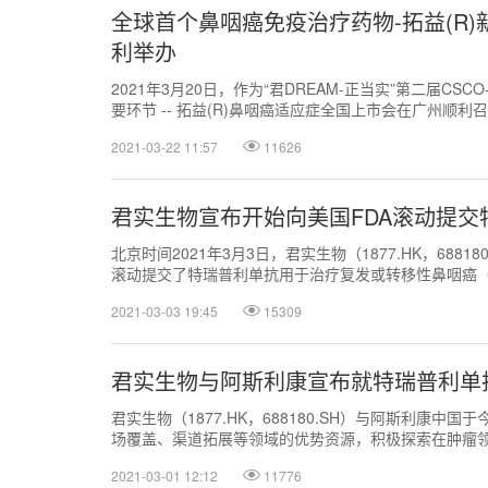
全球首个鼻咽癌免疫治疗药物-拓益(R
利举办
2021年3月20日，作为“君DREAM-正当实”第二届C
要环节 -- 拓益(R)鼻咽癌适应症全国上市会在广州顺利
2021-03-22 11:57
11626
君实生物宣布开始向美国FDA滚动提交
北京时间2021年3月3日，君实生物（1877.HK，68
滚动提交了特瑞普利单抗用于治疗复发或转移性鼻咽癌（
2021-03-03 19:45
15309
君实生物与阿斯利康宣布就特瑞普利单
君实生物（1877.HK，688180.SH）与阿斯利
场覆盖、渠道拓展等领域的优势资源，积极探索在肿瘤
2021-03-01 12:12
11776