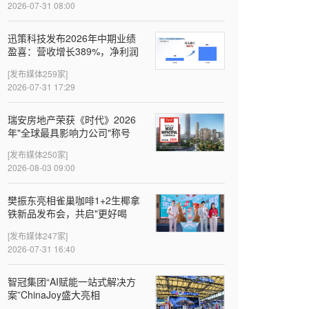
2026-07-31 08:00
迅策科技发布2026年中期业绩
盈喜：营收增长389%，净利润
近亿元，Token收入成新增长引
[发布媒体259家]
擎
2026-07-31 17:29
瑞安房地产荣获《时代》2026
年"全球最具影响力公司"称号
[发布媒体250家]
2026-08-03 09:00
樊振东亮相雀巢咖啡1+2生椰拿
铁新品发布会，共启"更好喝
椰"新体验
[发布媒体247家]
2026-07-31 16:40
智冠集团“AI赋能一站式解决方
案”ChinaJoy盛大亮相