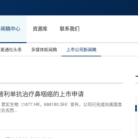
新闻稿中心
资源库
联系我们
美通社头条
多媒体新闻稿
上市公司新闻稿
国际消费电子展(CES)
汽车与交通
中国大陆
投资并购
能源化工与环保
马来西亚
世界移动通信大会
教育与人力资源
澳大利亚
瑞普利单抗治疗鼻咽癌的上市申请
人工智能
体育
1日，君实生物（1877.HK，688180.SH）宣布，公司已完成向美国食
汉诺威工业博览会
广告营销传媒
吉西...