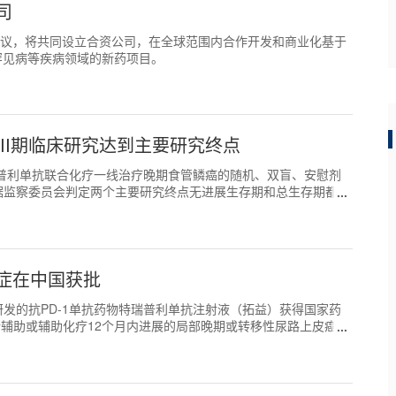
司
协议，将共同设立合资公司，在全球范围内合作开发和商业化基于
罕见病等疾病领域的新药项目。
II期临床研究达到主要研究终点
瑞普利单抗联合化疗一线治疗晚期食管鳞癌的随机、双盲、安慰剂
据监察委员会判定两个主要研究终点无进展生存期和总生存期都达
症在中国获批
主研发的抗PD-1单抗药物特瑞普利单抗注射液（拓益）获得国家药
新辅助或辅助化疗12个月内进展的局部晚期或转移性尿路上皮癌的