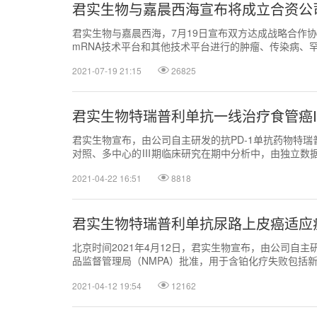
君实生物与嘉晨西海宣布将成立合资公
君实生物与嘉晨西海，7月19日宣布双方达成战略合作
mRNA技术平台和其他技术平台进行的肿瘤、传染病、
2021-07-19 21:15
26825
君实生物特瑞普利单抗一线治疗食管癌I
君实生物宣布，由公司自主研发的抗PD-1单抗药物特
对照、多中心的Ⅲ期临床研究在期中分析中，由独立数
到方案预设的优效界值。
2021-04-22 16:51
8818
君实生物特瑞普利单抗尿路上皮癌适应
北京时间2021年4月12日，君实生物宣布，由公司自
品监督管理局（NMPA）批准，用于含铂化疗失败包括
治疗。
2021-04-12 19:54
12162