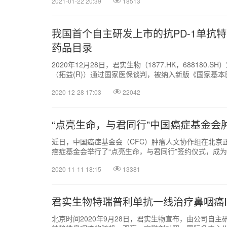
2021-01-22 20:39
18513
我国首个自主研发上市的抗PD-1单抗
药品目录
2020年12月28日，君实生物（1877.HK，68818
（拓益(R)）通过国家医保谈判，被纳入新版《国家基本
围。
2020-12-28 17:03
22042
“点亮生命，与君同行”中国癌症基金会
近日，中国癌症基金会（CFC）肿瘤人文协作组在北京
癌症基金会举行了“点亮生命，与君同行”签约仪式，成
司。
2020-11-11 18:15
13381
君实生物特瑞普利单抗一线治疗鼻咽癌I
北京时间2020年9月28日，君实生物宣布，由公司自主