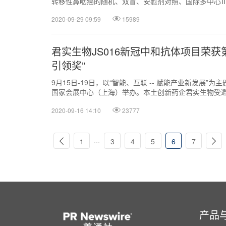
转移性鼻咽癌的随机、双盲、安慰剂对照、国际多中心Ⅲ期
察委员会（IDMC）判定达到了预设的主要研究终点。
2020-09-29 09:59
15989
君实生物JS016新冠中和抗体项目荣获第2
引领奖”
9月15日-19日，以“智能、互联 -- 赋能产业新发展”
国家会展中心（上海）举办。本土创新药企君实生物受邀参
情防控的前沿探索，荣获本届工博会“CIIF创新引领奖”。
2020-09-16 14:10
23777
...
1
3
4
5
6
7
产品