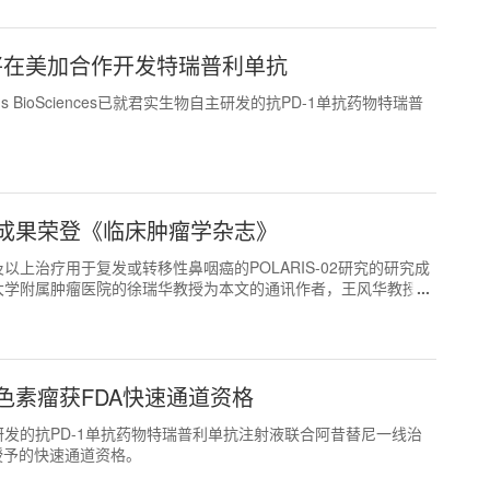
es宣布将在美加合作开发特瑞普利单抗
 BioSciences已就君实生物自主研发的抗PD-1单抗药物特瑞普
。
成果荣登《临床肿瘤学杂志》
以上治疗用于复发或转移性鼻咽癌的POLARIS-02研究的研究成
大学附属肿瘤医院的徐瑞华教授为本文的通讯作者，王风华教授为
色素瘤获FDA快速通道资格
主研发的抗PD-1单抗药物特瑞普利单抗注射液联合阿昔替尼一线治
授予的快速通道资格。