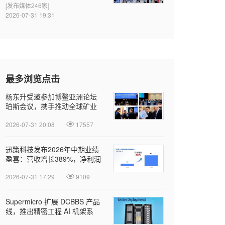
[发布媒体246家]
2026-07-31 19:31
最多浏览点击
杨东升受邀参加博鳌亚洲论坛
珀斯会议，携手推动全球矿业
绿色转型
2026-07-31 20:08
17557
迅策科技发布2026年中期业绩
盈喜：营收增长389%，净利润
近亿元，Token收入成新增长引
2026-07-31 17:29
9109
擎
Supermicro 扩展 DCBBS 产品
线，推出精密工程 AI 机架系
列，加速部署并缩短上线时间