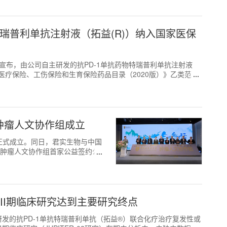
特瑞普利单抗注射液（拓益(R)）纳入国家医保
0.SH）宣布，由公司自主研发的抗PD-1单抗药物特瑞普利单抗注射液
医疗保险、工伤保险和生育保险药品目录（2020版）》乙类范
肿瘤人文协作组成立
正式成立。同日，君实生物与中国
为肿瘤人文协作组首家公益签约公
II期临床研究达到主要研究终点
研发的抗PD-1单抗特瑞普利单抗（拓益®）联合化疗治疗复发性或