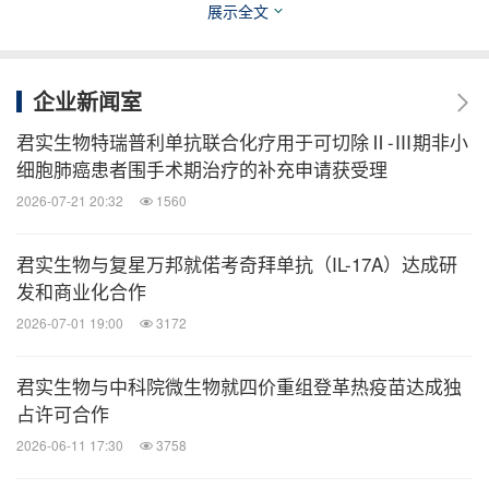
展示全文
着和进入人体细胞，从而中和病毒，潜在地预防和治
疗COVID-19。bamlanivimab源自于礼来与AbCellera
开发抗体疗法从而预防和治疗COVID-19的研究合
企业新闻室
作。在AbCellera发现并由国立过敏和传染病研究所
君实生物特瑞普利单抗联合化疗用于可切除Ⅱ-Ⅲ期非小
（NIAID）疫苗研究中心的科学家们进行测试之后，
细胞肺癌患者围手术期治疗的补充申请获受理
礼来的科学家们在不到3个月的时间里迅速开发了这
2026-07-21 20:32
1560
款抗体，该抗体是从美国第一批COVID-19康复患者
身上采集的一份血液样本中鉴定出来的。
君实生物与复星万邦就偌考奇拜单抗（IL-17A）达成研
发和商业化合作
2026-07-01 19:00
3172
礼来已成功地完成了一项bamlanivimab用于COVID-
19住院患者的I期临床研究（NCT04411628）。一项
君实生物与中科院微生物就四价重组登革热疫苗达成独
针对近期在门诊确诊为COVID-19人群的II/III期临床研
占许可合作
究（NCT04427501）正在进行中。针对长期疗养机
2026-06-11 17:30
3758
构中的居住者和员工，礼来启动了预防COVID-19的