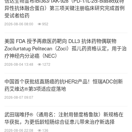
信达生物宣布IBI363/TAK-928（PD-1/IL-2α-biased双特
异性抗体融合蛋白）第三项关键注册临床研究完成首例
在BLAZE-1研究的II期部分，近期确诊轻中度COVID-
受试者给药
19患者随机接受bamlanivimab单独使用队列三个剂
2026-08-06 08:00
952
量组中的其中一组治疗，包括bamlanivimab（700
mg、2800 mg和7000 mg）或安慰剂，或和
美国 FDA 授予再鼎医药靶向 DLL3 抗体药物偶联物
Zocilurtatug Pelitecan（Zoci）孤儿药资格认定，用于治
etesevimab的双抗体疗法队列中etesevimab 2800
疗神经内分泌癌（NEC）
mg + bamlanivimab 2800 mg或安慰剂。BLAZE-1研
2026-08-04 13:48
1272
究II期bamlanivimab单独使用队列和与etesevimab的
双抗体疗法队列的结果分别发表在《新英格兰医学杂
中国首个获批结直肠癌的抗HER2产品！恒瑞ADC创新
志》（
）和《美国
New England Journal of Medicine
药艾维达®第3项适应症落地
医学会杂志》（
The Journal of the American
2026-08-07 09:07
）上。
Medical Association
武田瑞唯抒®（通用名：注射用替度格鲁肽）新规格在
华获批，为更低龄短肠综合征患儿带来治疗新选择
在BLAZE-1研究的III期部分，与etesevimab的双抗体
2026-08-06 22:08
136