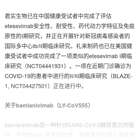
君实生物已在中国健康受试者中完成了评估
etesevimab安全性、耐受性、药代动力学特征及免疫
原性的I期研究，并正在开展针对新冠病毒感染者的
国际多中心Ib/II期临床研究。礼来制药也已在美国健
康受试者中成功完成了一项类似的etesevimab I期临
床研究（NCT04441931）。一项在近期门诊确诊为
COVID-19的患者中进行的II/III期临床研究（BLAZE-
1, NCT04427501）正在进行中。
关于
bamlanivimab（LY-CoV555）
bamlanivimab是一种针对SARS-CoV-2棘突蛋白的强
效、中和性IgG1单克隆抗体。其研发旨在阻止病毒附