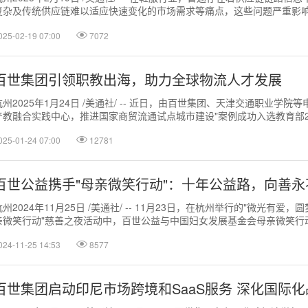
复杂及传统供应链难以适应快速变化的市场需求等痛点，这些问题严重影
速度和竞争力。如今，...
025-02-19 07:00
7072
百世集团引领职教出海，助力全球物流人才发展
杭州2025年1月24日 /美通社/ -- 近日，由百世集团、天津交通职业学院
产教融合实践中心，推进国家商贸流通试点城市建设"案例成功入选教育部2
校企合作典型案...
025-01-24 07:00
12781
百世公益携手"母亲微笑行动"：十年公益路，向善永
杭州2024年11月25日 /美通社/ -- 11月23日，在杭州举行的"微光有爱，圆
亲微笑行动"慈善之夜活动中，百世公益与中国妇女发展基金会母亲微笑行
裂儿童...
024-11-25 14:53
8577
百世集团启动印尼市场跨境和SaaS服务 深化国际