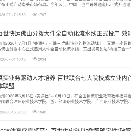
宣布正式启动南美市场布局。今年5月，中国—巴西跨境通道已正式开通运
廷、智利等市场也...
026-07-17 15:53
1797
百世快运佛山分拨大件全自动化流水线正式投产 效
佛山2026年7月1日 /美通社/ -- 珠三 角制造业的物流动脉上，又添一座
运佛山分拨中心正式启用大件全自动化流水线，其出发与到达"桥接二合一
最大出发处理能力突...
026-07-01 10:16
2034
真实业务驱动人才培养 百世联合七大院校成立业内
体联盟
杭州2026年6月16日 /美通社/ -- 6月13日，在全国物流职业教育教学指
集团联合漳州职业技术学院、浙江经济职业技术学院、广西职业技术学院
波职业技术大学、...
026-06-16 07:00
1940
2026体育盛夏将至：百世供应链以"数智确定性"破