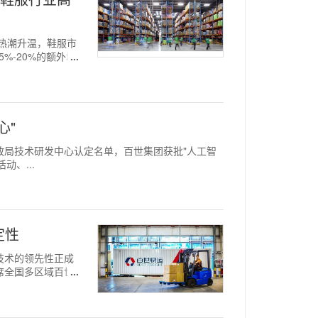
消费热潮升温，鞋服市
%-20%的额外增
心"
国家邮政局技术研发中心认定名单，百世集团获批"人工智
、...
定性
，技术的领先性正成
席全国多区域百世