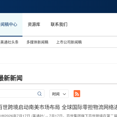
新闻稿中心
资源库
联系我们
美通社头条
多媒体新闻稿
上市公司新闻稿
国际消费电子展(CES)
汽车与交通
中国大陆
投资并购
能源化工与环保
马来西亚
世界移动通信大会
教育与人力资源
澳大利亚
最新新闻
人工智能
体育
汉诺威工业博览会
广告营销传媒
时间
百世跨境启动南美市场布局 全球国际零担物流网络
杭州2026年7月17日 /美通社/ -- 7月17日，百世集团旗下百世跨境在第