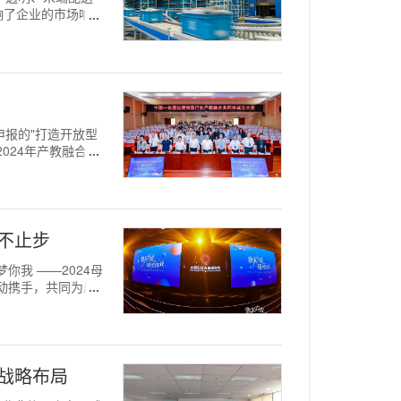
响了企业的市场响应
等申报的"打造开放型
024年产教融合、
不止步
梦你我 ——2024母
动携手，共同为唇
化战略布局