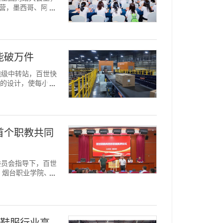
营，墨西哥、阿根
能破万件
超跑级中转站，百世快
"的设计，使每小时
首个职教共同
导委员会指导下，百世
、烟台职业学院、宁
解鞋服行业高