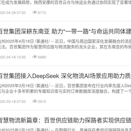
正在成为发展趋势，陕西安康的百世云仓与快运业务通过协同实现了显著
&百世快运负责人杨...
025-04-28 07:00
6710
百世集团深耕东南亚 助力"一带一路"与命运共同体
杭州2025年4月18日 /美通社/ -- 近日，中国与周边国家深化发展融合的
关注。百世集团作为智慧供应链与物流服务的龙头企业，其在东南亚的布
当越南胡志明市...
025-04-18 13:00
6680
百世集团接入DeepSeek 深化物流AI场景应用助力
杭州2025年3月18日 /美通社/ -- 近日，百世集团宣布在行业内率先接入De
其与企业十多年积累的专属知识库与实时订单数据库深度融合，构建了一
枢。目前，百...
025-03-18 07:00
5915
智慧物流新篇章：百世供应链助力探路者实现供应
杭州2025年2月19日 /美通社/ -- 在鞋服行业，普遍存在着供应链链路信