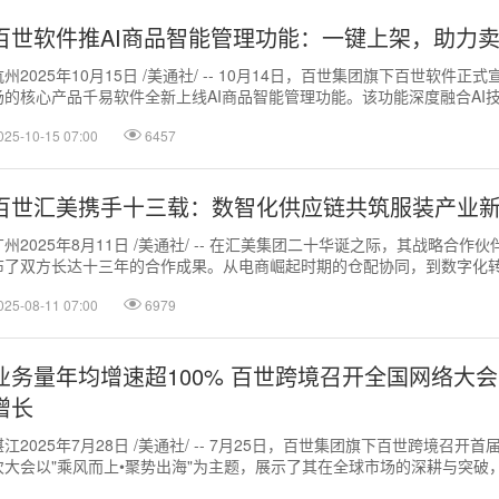
百世软件推AI商品智能管理功能：一键上架，助力
杭州2025年10月15日 /美通社/ -- 10月14日，百世集团旗下百世软件
场的核心产品千易软件全新上线AI商品智能管理功能。该功能深度融合AI
商市场高频...
025-10-15 07:00
6457
百世汇美携手十三载：数智化供应链共筑服装产业
广州2025年8月11日 /美通社/ -- 在汇美集团二十华诞之际，其战略合作
布了双方长达十三年的合作成果。从电商崛起时期的仓配协同，到数字化
能，百世集团以科技创...
025-08-11 07:00
6979
业务量年均增速超100% 百世跨境召开全国网络大会
增长
湛江2025年7月28日 /美通社/ -- 7月25日，百世集团旗下百世跨境召开
次大会以"乘风而上•聚势出海"为主题，展示了其在全球市场的深耕与突破
业内首个全球...