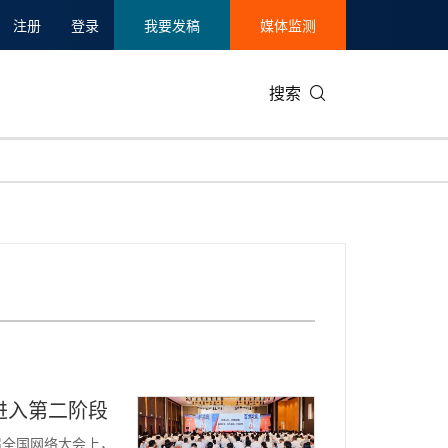
注册
登录
我要发稿
媒体监测
搜索
可持续发展
IT科技与互联网
日本
中国国际
零售业
韩国
碳中和
娱乐时尚与艺术
新加坡
企业扩张
环境
泰国
新质生产力
健康与医疗制药
财报
农业与制
美国临床肿瘤学会(ASCO)
通信业
企业社会
旅游与酒
世界杯
会展
中国国际
房地产建
进入第二阶段
二届全国网络大会上，