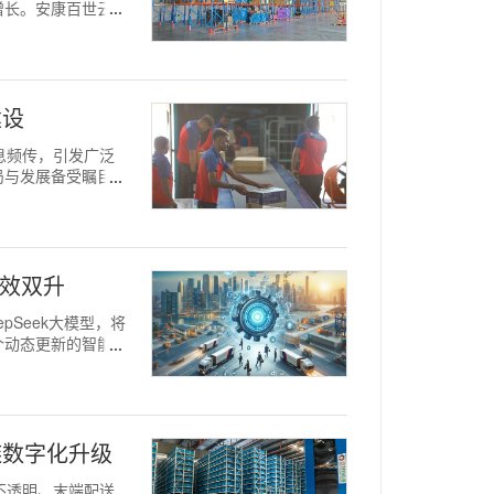
增长。安康百世云仓
建设
消息频传，引发广泛
局与发展备受瞩目。
质效双升
epSeek大模型，将
个动态更新的智能中
链数字化升级
息不透明、末端配送