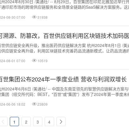
杭州2024年8月30日 /美通社/ -- 8月29日，百世集团在印尼北雅加达举
开通印尼市场的跨境供应链服务和全场景全链路的SaaS解决方案服务。
南、马来西亚、...
024-08-30 07:00
31938
可溯源、防篡改，百世供应链利用区块链技术加码
百世供应链安全再升级，推出医药供应链解决方案 杭州2024年8月1日 /美通
药供应链安全再升级，利用区块链技术完善药品流通新模式，让药品流通的每
024-08-01 07:00
10519
百世集团公布2024年一季度业绩 营收与利润双增长
杭州2024年6月6日 /美通社/ -- 中国及东南亚领先的智慧供应链解决方
世集团（纽交所代码：BEST，"百世"或"集团"）发布了2024年第一季度
024-06-06 18:02
23809
1
2
3
4