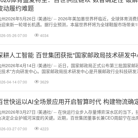
波动履约难题
杭州2026年5月26日 /美通社/ -- 2026年美加墨世界杯临近，全球体育
场迎来新一轮增长机遇。据行业预测，本届世界杯将为全球鞋服市场带来15
长红利，品牌...
026-05-26 07:00
4034
深耕人工智能 百世集团获批"国家邮政局技术研发中
杭州2026年4月14日 /美通社/ -- 近日，国家邮政局正式公布第三批
能技术"方向研发中心。国家邮政局技术研发中心是开展邮政行业科技研发活动
026-04-14 07:00
3629
百世快运以AI全场景应用开启智算时代 构建物流确
杭州2026年3月27日 /美通社/ -- 在快运行业步入存量博弈深水区的当下
为决定企业护城河深度的关键。近期，百世集团董事长兼CEO周韶宁在出
快运网络大会时反复强...
026-03-27 07:00
4223