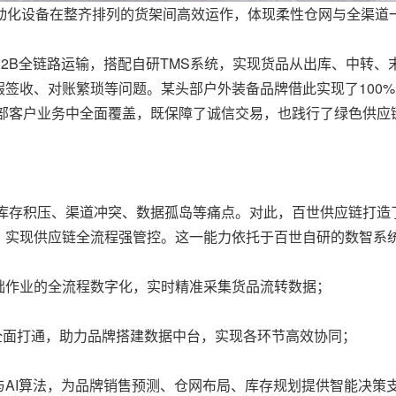
动化设备在整齐排列的货架间高效运作，体现柔性仓网与全渠道
2B全链路运输，搭配自研TMS系统，实现货品从出库、中转
签收、对账繁琐等问题。某头部户外装备品牌借此实现了100
头部客户业务中全面覆盖，既保障了诚信交易，也践行了绿色供应
临库存积压、渠道冲突、数据孤岛等痛点。对此，百世供应链打
，实现供应链全流程强管控。这一能力依托于百世自研的数智系
础作业的全流程数字化，实时精准采集货品流转数据；
统全面打通，助力品牌搭建数据中台，实现各环节高效协同；
AI算法，为品牌销售预测、仓网布局、库存规划提供智能决策