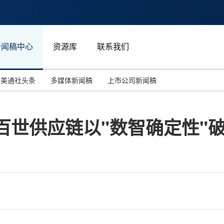
新闻稿中心
资源库
联系我们
美通社头条
多媒体新闻稿
上市公司新闻稿
国际消费电子展(CES)
汽车与交通
中国大陆
：百世供应链以"数智确定性"
投资并购
能源化工与环保
马来西亚
世界移动通信大会
教育与人力资源
澳大利亚
人工智能
体育
汉诺威工业博览会
广告营销传媒