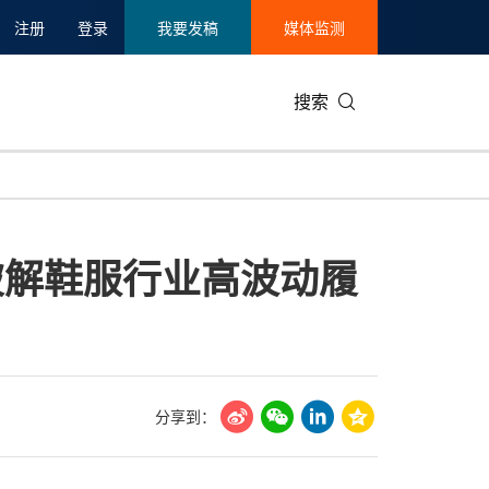
注册
登录
我要发稿
媒体监测
搜索
可持续发展
IT科技与互联网
日本
中国国际
零售业
韩国
破解鞋服行业高波动履
碳中和
娱乐时尚与艺术
新加坡
企业扩张
环境
泰国
新质生产力
健康与医疗制药
财报
农业与制
美国临床肿瘤学会(ASCO)
通信业
企业社会
旅游与酒
世界杯
会展
中国国际
房地产建
分享到：