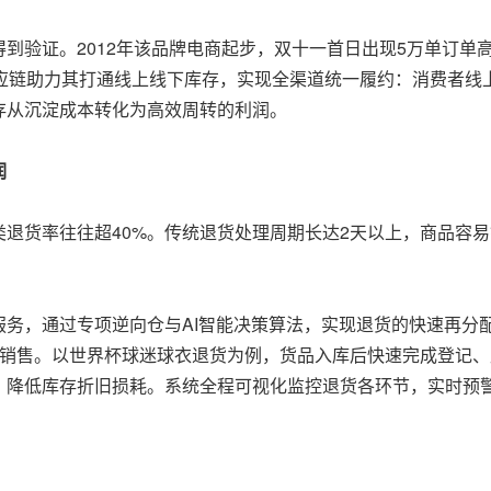
到验证。2012年该品牌电商起步，双十一首日出现5万单订单高
供应链助力其打通线上线下库存，实现全渠道统一履约：消费者线
存从沉淀成本转化为高效周转的利润。
润
退货率往往超40%。传统退货处理周期长达2天以上，商品容
务，通过专项逆向仓与AI智能决策算法，实现退货的快速再分
库销售。以世界杯球迷球衣退货为例，货品入库后快速完成登记
，降低库存折旧损耗。系统全程可视化监控退货各环节，实时预