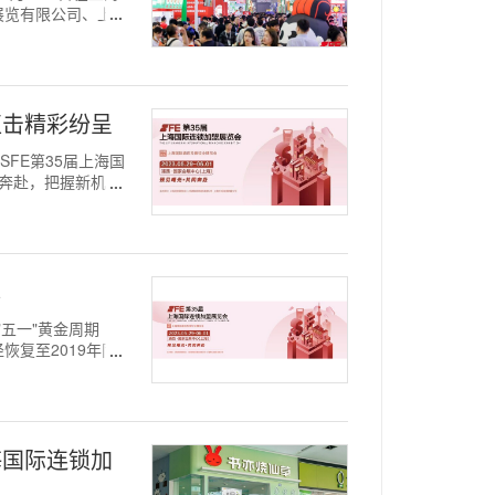
展览有限公司、上海
直击精彩纷呈
，SFE第35届上海国
同奔赴，把握新机
幕
 "五一"黄金周期
复至2019年同
海国际连锁加