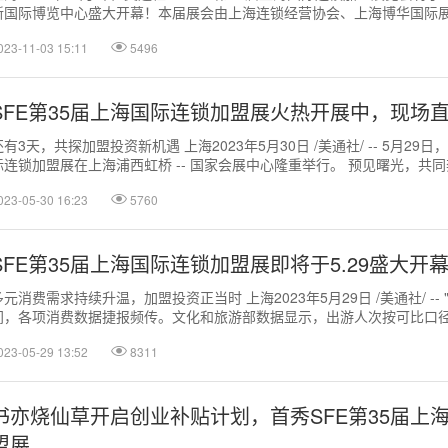
新国际博览中心盛大开幕！本届展会由上海连锁经营协会、上海博华国际
比逊会...
023-11-03 15:11
5496
SFE第35届上海国际连锁加盟展火热开展中，现场
还有3天，共探加盟投资新机遇 上海2023年5月30日 /美通社/ -- 5月29日
际连锁加盟展在上海浦西虹桥 -- 国家会展中心隆重举行。 预见曙光，共
，...
023-05-30 16:23
5760
SFE第35届上海国际连锁加盟展即将于5.29盛大开
多元消费需求持续升温，加盟投资正当时 上海2023年5月29日 /美通社/ --
间，各项消费数据捷报频传。文化和旅游部数据显示，出游人次按可比口径恢
的119.0...
023-05-29 13:52
8311
书亦烧仙草开启创业补贴计划，首秀SFE第35届上
盟展