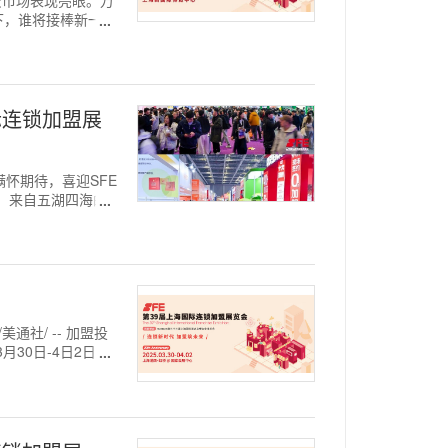
下，谁将接棒新一轮
际连锁加盟展
们满怀期待，喜迎SFE
振，来自五湖四海的
通社/ -- 加盟投
月30日-4日2日在