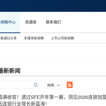
新闻稿中心
资源库
联系我们
美通社头条
多媒体新闻稿
上市公司新闻稿
国际消费电子展(CES)
汽车与交通
中国大陆
投资并购
能源化工与环保
马来西亚
世界移动通信大会
教育与人力资源
澳大利亚
最新新闻
人工智能
体育
汉诺威工业博览会
广告营销传媒
时间
圆满收官！透过SFE开年第一展，洞见2026连锁加
拓连锁行业增长新蓝海！