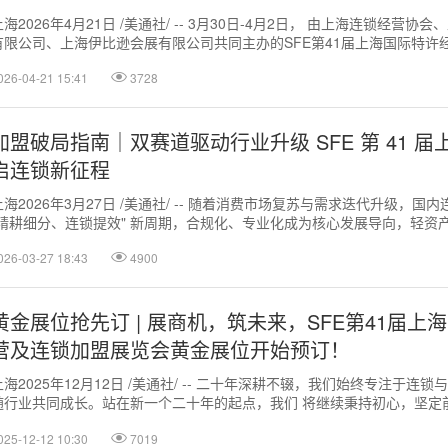
上海2026年4月21日 /美通社/ -- 3月30日-4月2日， 由上海连锁经营
有限公司、上海伊比逊会展有限公司共同主办的SFE第41届上海国际特许
会在上海虹...
026-04-21 15:41
3728
加盟破局指南｜双赛道驱动行业升级 SFE 第 41 
启连锁新征程
上海2026年3月27日 /美通社/ -- 随着消费市场复苏与需求迭代升级，国
"精耕细分、连锁提效" 新周期，合规化、专业化成为核心发展导向，轻资
求与健康化、标...
026-03-27 18:43
4900
黄金展位抢先订 | 展商机，筑未来，SFE第41届上
营及连锁加盟展览会黄金展位开始预订！
上海2025年12月12日 /美通社/ -- 二十年深耕不辍，我们始终专注于连
随行业共同成长。站在新一个二十年的起点，我们 将继续秉持初心，坚定
业进步，坚守行业标杆...
025-12-12 10:30
7019