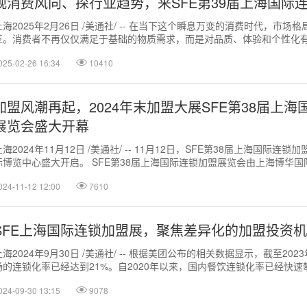
观消费风向、探行业趋势，来SFE第39届上海国际
上海2025年2月26日 /美通社/ -- 在当下这个瞬息万变的消费时代，市场
革。消费者不再仅仅满足于基础的物质需求，而是对品质、体验和个性化
种需求的转变，深刻影...
025-02-26 16:34
10410
加盟风潮再起，2024年末加盟大展SFE第38届上
展览会盛大开幕
上海2024年11月12日 /美通社/ -- 11月12日，SFE第38届上海国际连
际博览中心盛大开启。 SFE第38届上海国际连锁加盟展览会由上海博华
海...
024-11-12 12:00
7610
SFE上海国际连锁加盟展，聚焦差异化的加盟投资
上海2024年9月30日 /美通社/ -- 根据美团公布的相关数据显示，截至20
场的连锁化率已经达到21%。自2020年以来，国内餐饮连锁化率已经快速
且呈现出持...
024-09-30 13:15
9078