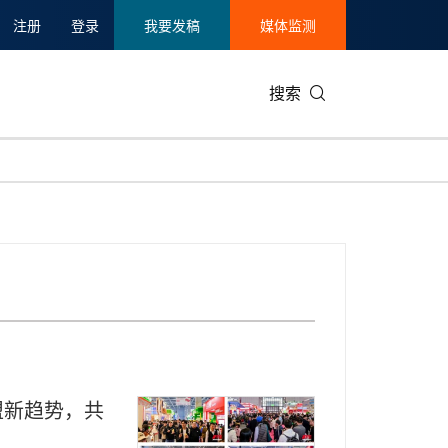
注册
登录
我要发稿
媒体监测
搜索
可持续发展
IT科技与互联网
日本
中国国际
零售业
韩国
碳中和
娱乐时尚与艺术
新加坡
企业扩张
环境
泰国
新质生产力
健康与医疗制药
财报
农业与制
美国临床肿瘤学会(ASCO)
通信业
企业社会
旅游与酒
世界杯
会展
中国国际
房地产建
盟新趋势，共