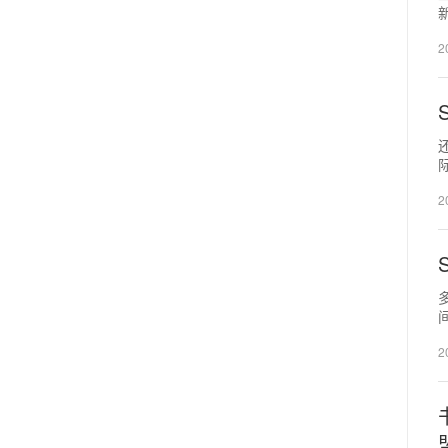
伊
2
遇
2
期
2