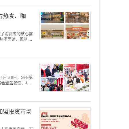
抢占热食、咖
"成了消费者的核心需
、热汤面馆、现制咖
4日-26日，SFE第
展会涵盖餐饮、零
探加盟投资市场
投资市场表现亮眼。万