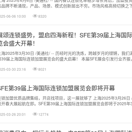
店品牌不断涌现，产品、场景、模式创新层出不穷。市场风格高频切换之
的流量与热点？11...
025-06-06 10:00
8320
展颂连锁盛势，盟启四海新程！SFE第39届上海国
览会盛大开幕！
上海2025年3月30日 /美通社/ -- 历经时光的洗炼，跨越岁月的铿锵，我
第39届上海国际连锁加盟展览会的盛大启幕！ 本届SFE展会引发行业齐
知名连锁加盟...
025-03-30 23:16
8021
SFE第39届上海国际连锁加盟展览会即将开幕
连锁加盟优质品牌集结，开店找项目，这一展就够了 上海2025年3月26日 /美
资开春大展起航在即。SFE第39届上海国际连锁加盟展览会即将于2025年3
海浦...
025-03-26 20:01
12774