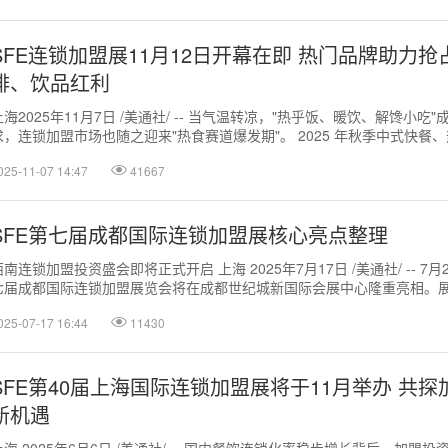
SFE连锁加盟展11月12日开幕在即 热门品牌助力
啡、饮品红利
上海2025年11月7日 /美通社/ -- 当气温转凉，"热乎饭、暖饮、解馋小吃
求，连锁加盟市场也随之迎来"热食赛道爆发期"。 2025 年秋季中式快餐
的加盟...
025-11-07 14:47
41667
SFE第七届成都国际连锁加盟展核心亮点整理
西南连锁加盟投资盛会即将正式开启 上海 2025年7月17日 /美通社/ -- 7月2
七届成都国际连锁加盟展览会将在成都世纪城新国际会展中心隆重亮相。
、服务...
025-07-17 16:44
11430
SFE第40届上海国际连锁加盟展将于11月举办 共
新机遇
上海 2025年6月6日 /美通社/ -- 国内餐饮连锁化率稳步增长背后，加盟