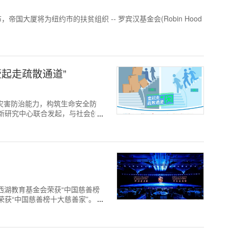
dia共同宣布，帝国大厦将为纽约市的扶贫组织 -- 罗宾汉基金会(Robin Hood
壹起走疏散通道”
高灾害防治能力，构筑生命安全防
新研究中心联合发起，与社会创新
西湖教育基金会荣获“中国慈善榜
荣获“中国慈善榜十大慈善家”。海
刻。