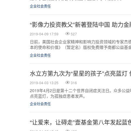
企业社会责任
“影像力投资教父”新著登陆中国 助力金
2019-04-09 17:59
527
日前，美国社会企业家精神和影响力投资领域的专家杰德 ( Je
本的使命和价值》（暂定名）版权免费赠予南都公益基
在今年9月底出版。双方在上海举行了签约仪式。
企业社会责任
水立方第九次为“星星的孩子”点亮蓝灯
2019-04-03 13:25
316
2019年4月2日是第十二个世界自闭症关注日。众多公
点亮蓝灯，为孤独症患者发声。
企业社会责任
“让爱来，让碍走”壹基金第八年发起蓝