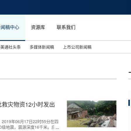
新闻稿中心
资源库
联系我们
美通社头条
多媒体新闻稿
上市公司新闻稿
国际消费电子展(CES)
汽车与交通
中国大陆
投资并购
能源化工与环保
马来西亚
世界移动通信大会
教育与人力资源
澳大利亚
人工智能
体育
批救灾物资12小时发出
汉诺威工业博览会
广告营销传媒
：2019年06月17日22时55分在四
6.0级地震，震源深度16千米。应