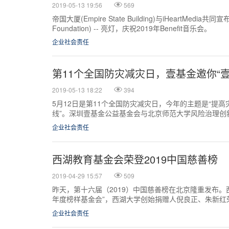
2019-05-13 19:56
569
帝国大厦(Empire State Building)与iHeartMe
Foundation) -- 亮灯，庆祝2019年Benefit音乐会。
企业社会责任
第11个全国防灾减灾日，壹基金邀你“
2019-05-13 18:22
394
5月12日是第11个全国防灾减灾日，今年的主题是“提
线”。深圳壹基金公益基金会与北京师范大学风险治理创
企业BottleDream共同策划了“壹起走疏散通道”活动。
企业社会责任
西湖教育基金会荣登2019中国慈善榜
2019-04-29 15:57
509
昨天，第十六届（2019）中国慈善榜在北京隆重发布。
年度榜样基金会”，西湖大学创始捐赠人倪良正、朱新红
内外企业家、名人明星、公益人一起见证了这一荣耀时
企业社会责任