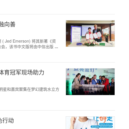
融向善
d Emerson) 将其新著《资
金会，该书中文版将由中信出版社
 体育冠军现场助力
益明星和嘉宾聚集在梦幻建筑水立方
色行动