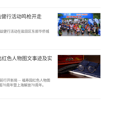
公益健行活动鸣枪开走
）公益健行活动在盐田区东部华侨城
出红色人物图文事迹及实
前行开新局 -- 福寿园红色人物图
70周年暨上海解放70周年。