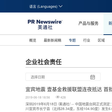
语言 (Languages)
产品与服务
概览
最新新闻稿
专题
行业
区域
企业社会责任
宜宾地震 壹基金救援联盟连夜抵达 首
2019-06-18 18:56
428
深圳2019年6月18日 /美通社/ -- 中国地震台网正式测定
川宜宾市长宁县（北纬28.34度，东经104.90度）发生
26
27
28
29
30
31
10
11
12
13
14
15
16
17
18
19
20
21
22
23
24
25
26
27
28
29
30
31
1
2
3
4
5
6
7
8
9
1
2
3
4
5