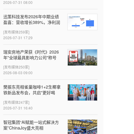
2026-07-31 08:00
迅策科技发布2026年中期业绩
盈喜：营收增长389%，净利润
近亿元，Token收入成新增长引
[发布媒体259家]
擎
2026-07-31 17:29
瑞安房地产荣获《时代》2026
年"全球最具影响力公司"称号
[发布媒体250家]
2026-08-03 09:00
樊振东亮相雀巢咖啡1+2生椰拿
铁新品发布会，共启"更好喝
椰"新体验
[发布媒体247家]
2026-07-31 16:40
智冠集团“AI赋能一站式解决方
案”ChinaJoy盛大亮相