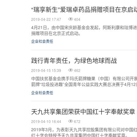
“瑞享新生”爱瑞卓药品捐赠项目在京启
2019-04-22 17:47
404
4月21日，由中国宋庆龄基金会发起，阿斯利康和珐博进
捐赠项目在北京正式启动。
企业社会责任
践行青年责任，为绿色地球而战
2019-04-15 15:39
462
中国扶贫基金会携手玛氏箭牌糖果（中国）有限公司开展的2
箭牌“垃圾投进趣”全国青年公益实践大赛总决赛于4月1
行。来自中南民族大学的“请你回家”团队最终获得全国
企业社会责任
天九共享集团荣获中国红十字奉献奖章
2019-04-10 16:44
672
2019年3月，为表彰天九共享控股集团有限公司对中国
红十字会特授予天九共享集团中国红十字奉献奖章。