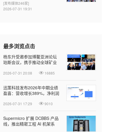
[发布媒体246家]
2026-07-31 19:31
最多浏览点击
杨东升受邀参加博鳌亚洲论坛
珀斯会议，携手推动全球矿业
绿色转型
2026-07-31 20:08
16885
迅策科技发布2026年中期业绩
盈喜：营收增长389%，净利润
近亿元，Token收入成新增长引
2026-07-31 17:29
9010
擎
Supermicro 扩展 DCBBS 产品
线，推出精密工程 AI 机架系
列，加速部署并缩短上线时间