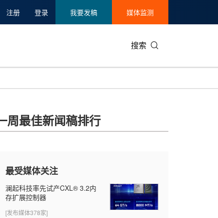
注册
登录
我要发稿
媒体监测
搜索
可持续发展
IT科技与互联网
日本
中国国际
零售业
韩国
一周最佳新闻稿排行
碳中和
娱乐时尚与艺术
新加坡
企业扩张
环境
泰国
新质生产力
健康与医疗制药
财报
农业与制
美国临床肿瘤学会(ASCO)
通信业
企业社会
旅游与酒
最受媒体关注
世界杯
会展
中国国际
房地产建
澜起科技率先试产CXL® 3.2内
存扩展控制器
[发布媒体378家]