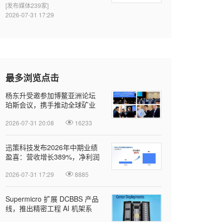
[发布媒体239家]
擎
2026-07-31 17:29
最多浏览点击
杨东升受邀参加博鳌亚洲论坛
珀斯会议，携手推动全球矿业
绿色转型
2026-07-31 20:08
16233
迅策科技发布2026年中期业绩
盈喜：营收增长389%，净利润
近亿元，Token收入成新增长引
2026-07-31 17:29
8885
擎
Supermicro 扩展 DCBBS 产品
线，推出精密工程 AI 机架系
列，加速部署并缩短上线时间