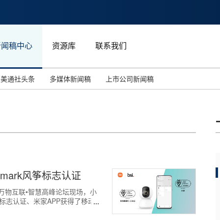
新闻稿中心
资源库
联系我们
美通社头条
多媒体新闻稿
上市公司新闻稿
国际消费电子展(CES)
汽车与交通
中国大陆
投资并购
能源化工与环保
马来西亚
世界移动通信大会
教育与人力资源
澳大利亚
人工智能
体育
emark风筝标志认证
汉诺威工业博览会
广告营销传媒
I第四届万物互联•智慧高峰论坛现场，小
风筝标志认证、米家APP获得了移动应