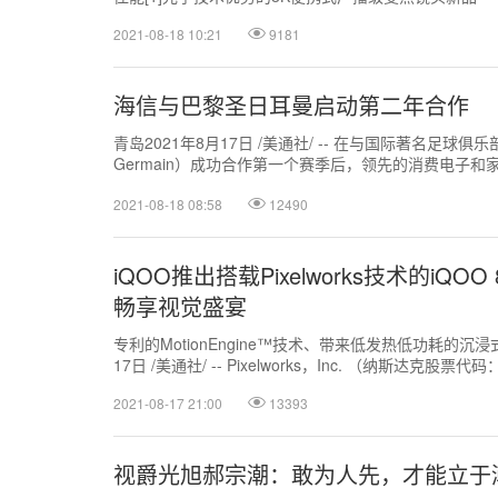
2021-08-18 10:21
9181
海信与巴黎圣日耳曼启动第二年合作
青岛2021年8月17日 /美通社/ -- 在与国际著名足球俱乐部巴
Germain）成功合作第一个赛季后，领先的消费电子
开始第二年...
2021-08-18 08:58
12490
iQOO推出搭载Pixelworks技术的iQ
畅享视觉盛宴
专利的MotionEngine™技术、带来低发热低功耗的沉浸
17日 /美通社/ -- Pixelworks，Inc. （纳斯达克股票
2021-08-17 21:00
13393
视爵光旭郝宗潮：敢为人先，才能立于