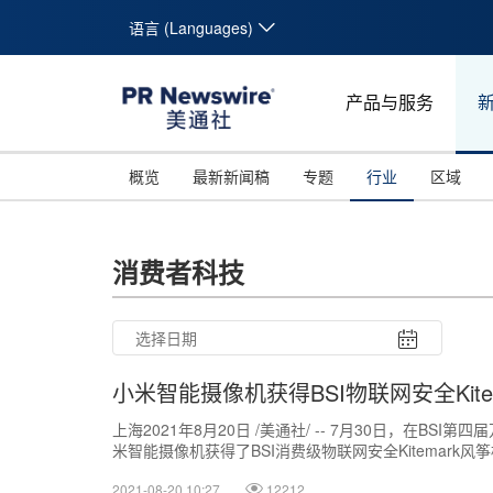
语言 (Languages)
产品与服务
概览
最新新闻稿
专题
行业
区域
消费者科技
小米智能摄像机获得BSI物联网安全Kit
上海2021年8月20日 /美通社/ -- 7月30日，在BS
米智能摄像机获得了BSI消费级物联网安全Kitemark
用安...
2021-08-20 10:27
12212
26
27
28
29
30
31
10
11
12
13
14
15
16
17
18
19
20
21
22
23
24
25
26
27
28
29
30
31
1
2
3
4
5
6
7
8
9
1
2
3
4
5