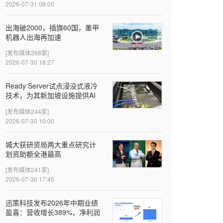
2026-07-31 08:00
出海破2000，插旗60国，墨甲
机器人出海再加速
[发布媒体268家]
2026-07-30 18:27
Ready Server试点浸没式液冷
技术，为其新加坡设施提供AI
就绪的算力服务做好准备
[发布媒体244家]
2026-07-30 10:00
城大获研资局两大重点研究计
划资助额全港最高
[发布媒体241家]
2026-07-30 17:45
迅策科技发布2026年中期业绩
盈喜：营收增长389%，净利润
近亿元，Token收入成新增长引