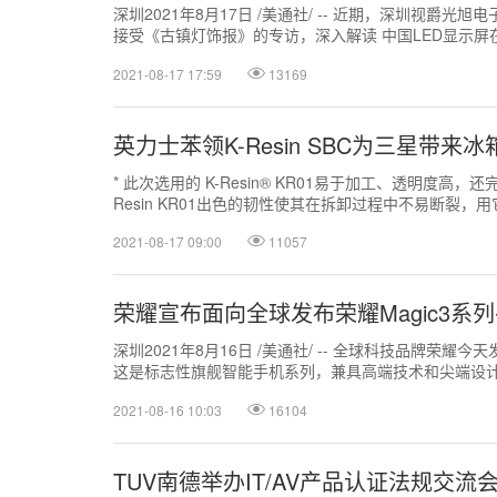
深圳2021年8月17日 /美通社/ -- 近期，深圳视爵
接受《古镇灯饰报》的专访，深入解读 中国LED显示
为报道原文： 十几年前...
2021-08-17 17:59
13169
英力士苯领K-Resin SBC为三星带来
* 此次选用的 K-Resin® KR01易于加工、透明度高，
Resin KR01出色的韧性使其在拆卸过程中不易断裂，用
2021-08-17 09:00
11057
荣耀宣布面向全球发布荣耀Magic3系
深圳2021年8月16日 /美通社/ -- 全球科技品牌荣耀今
这是标志性旗舰智能手机系列，兼具高端技术和尖端设计。
独立以来推出的...
2021-08-16 10:03
16104
TUV南德举办IT/AV产品认证法规交