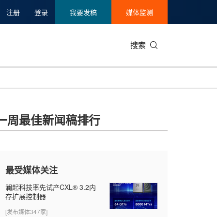
注册
登录
我要发稿
媒体监测
搜索
可持续发展
IT科技与互联网
日本
中国国际
零售业
韩国
一周最佳新闻稿排行
碳中和
娱乐时尚与艺术
新加坡
企业扩张
环境
泰国
新质生产力
健康与医疗制药
财报
农业与制
美国临床肿瘤学会(ASCO)
通信业
企业社会
旅游与酒
最受媒体关注
世界杯
会展
中国国际
房地产建
澜起科技率先试产CXL® 3.2内
存扩展控制器
[发布媒体347家]