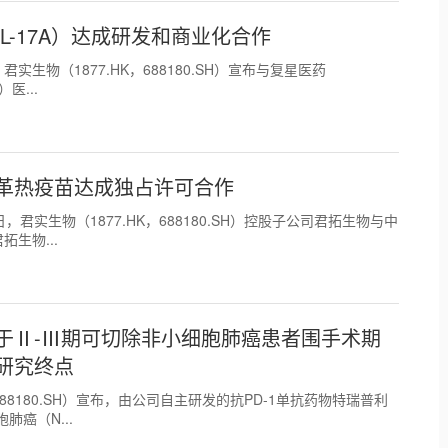
-17A）达成研发和商业化合作
日，君实生物（1877.HK，688180.SH）宣布与复星医药
医...
革热疫苗达成独占许可合作
11日，君实生物（1877.HK，688180.SH）控股子公司君拓生物与中
生物...
于Ⅱ-Ⅲ期可切除非小细胞肺癌患者围手术期
研究终点
HK，688180.SH）宣布，由公司自主研发的抗PD-1单抗药物特瑞普利
癌（N...