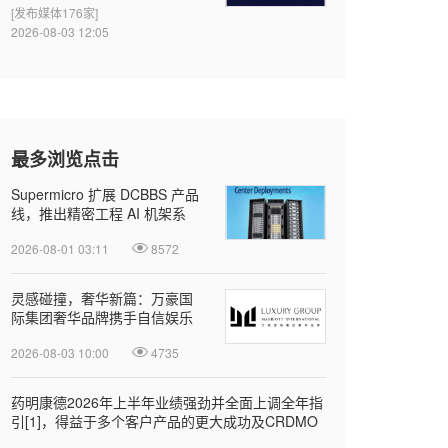
[发布媒体176家]
2026-08-03 12:05
最多浏览点击
Supermicro 扩展 DCBBS 产品
线，推出精密工程 AI 机架系
列，加速部署并缩短上线时间
2026-08-01 03:11
8572
灵感碰撞，奢华新篇：万豪国
际集团奢华品牌携手自信娱乐
开启大中华区品牌合作
2026-08-03 10:00
4735
药明康德2026年上半年业绩强劲并全面上调全年指
引[1]，得益于多个客户产品的更大成功及CRDMO
模式