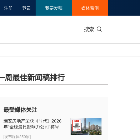
注册
登录
我要发稿
媒体监测
搜索
可持续发展
IT科技与互联网
日本
中国国际
零售业
韩国
一周最佳新闻稿排行
碳中和
娱乐时尚与艺术
新加坡
企业扩张
环境
泰国
新质生产力
健康与医疗制药
财报
农业与制
美国临床肿瘤学会(ASCO)
通信业
企业社会
旅游与酒
最受媒体关注
世界杯
会展
中国国际
房地产建
瑞安房地产荣获《时代》2026
年"全球最具影响力公司"称号
[发布媒体250家]