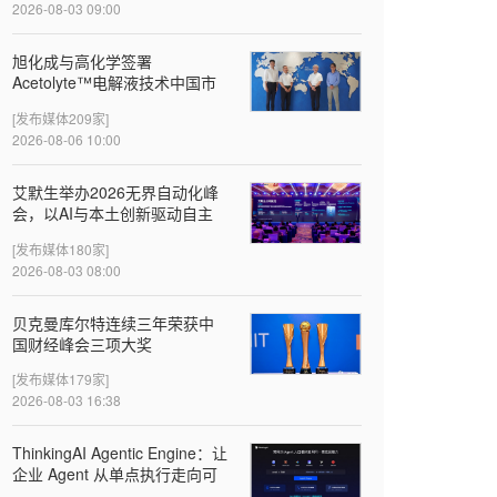
2026-08-03 09:00
旭化成与高化学签署
Acetolyte™电解液技术中国市
场首个许可协议
[发布媒体209家]
2026-08-06 10:00
‌艾默生举办2026无界自动化峰
会，以AI与本土创新驱动自主
智造
[发布媒体180家]
2026-08-03 08:00
贝克曼库尔特连续三年荣获中
国财经峰会三项大奖
[发布媒体179家]
2026-08-03 16:38
ThinkingAI Agentic Engine：让
企业 Agent 从单点执行走向可
验证的增长闭环