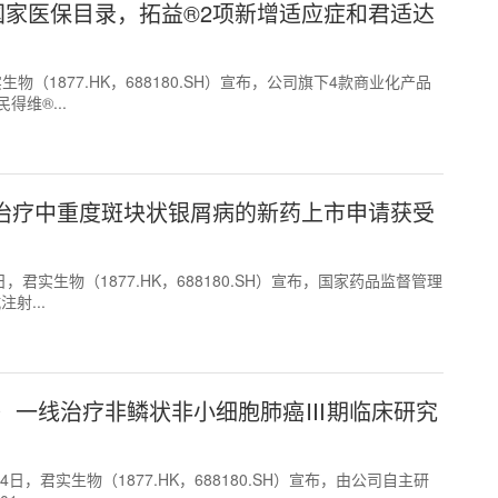
国家医保目录，拓益®2项新增适应症和君适达
君实生物（1877.HK，688180.SH）宣布，公司旗下4款商业化产品
得维®...
A）治疗中重度斑块状银屑病的新药上市申请获受
月5日，君实生物（1877.HK，688180.SH）宣布，国家药品监督管理
射...
）一线治疗非鳞状非小细胞肺癌Ⅲ期临床研究
1月24日，君实生物（1877.HK，688180.SH）宣布，由公司自主研