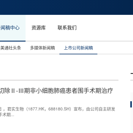
新闻稿中心
资源库
联系我们
美通社头条
多媒体新闻稿
上市公司新闻稿
国际消费电子展(CES)
汽车与交通
中国大陆
投资并购
能源化工与环保
马来西亚
世界移动通信大会
教育与人力资源
澳大利亚
切除Ⅱ-Ⅲ期非小细胞肺癌患者围手术期治疗
人工智能
体育
汉诺威工业博览会
广告营销传媒
21日 ，君实生物（1877.HK，688180.SH）宣布，由公司自主研发
期...