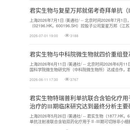
君实生物与复星万邦就偌考奇拜单抗（IL
上海2026年7月1日 /美通社/ -- 北京时间2026年7月1
（02196.HK，600196.SH）控股子公司复星万邦（江苏）
2026-07-01 19:00
3188
君实生物与中科院微生物就四价重组登
上海2026年6月11日 /美通社/ -- 北京时间2026年6月
国科学院微生物研究所（中科院微生物所）达成合作，君拓
2026-06-11 17:30
3767
君实生物特瑞普利单抗联合含铂化疗用
治疗的Ⅲ期临床研究达到最终分析主要
上海2026年5月26日 /美通社/ -- 君实生物（1877.
单抗注射液联合含铂双药化疗用于Ⅱ-Ⅲ期可切除非小细胞肺