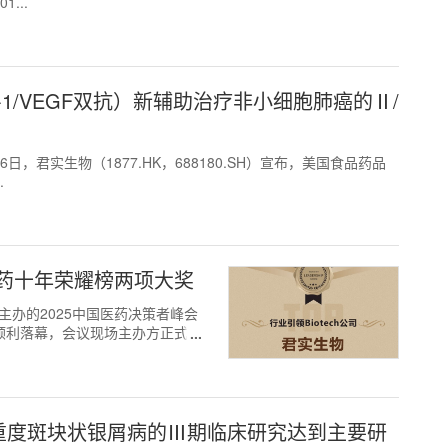
...
D-1/VEGF双抗）新辅助治疗非小细胞肺癌的Ⅱ/
0月16日，君实生物（1877.HK，688180.SH）宣布，美国食品药品
.
药十年荣耀榜两项大奖
魔方"主办的2025中国医药决策者峰会
京顺利落幕，会议现场主办方正式揭
治疗中重度斑块状银屑病的Ⅲ期临床研究达到主要研