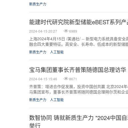
位多达7.4万...
新质生产力
能建时代研究院新型储能eBEST系列
2024-04-15 20:27
6989
上海2024年4月15日 /美通社/ -- 新型电力系统具
融合四大重要特征。高安全、长寿命、低成本的新型储
重要推动力。 近日，能...
新质生产力
人工智能
宝马集团董事长齐普策随德国总理访华
2024-04-15 15:46
8671
齐普策：增进合作促发展，投资中国创共赢 北京2024年4月1
马集团宣布，董事长齐普策将随同德国总理朔尔茨和企
作推动繁荣，以及持续...
新质生产力
人工智能
数智协同 铸就新质生产力 "2024中国
举行