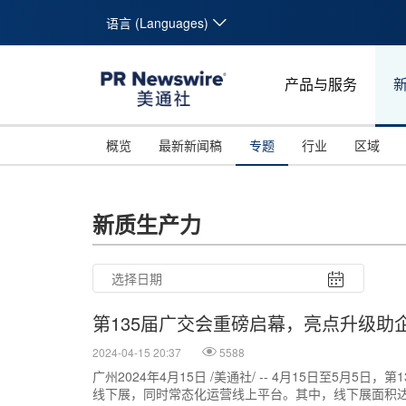
语言 (Languages)
产品与服务
概览
最新新闻稿
专题
行业
区域
新质生产力
第135届广交会重磅启幕，亮点升级助
2024-04-15 20:37
5588
广州2024年4月15日 /美通社/ -- 4月15日至5月5日
线下展，同时常态化运营线上平台。其中，线下展面积达1
26
27
28
29
30
31
10
11
12
13
14
15
16
17
18
19
20
21
22
23
24
25
26
27
28
29
30
31
1
2
3
4
5
6
7
8
9
1
2
3
4
5