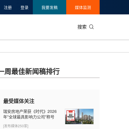
注册
登录
我要发稿
媒体监测
搜索
可持续发展
IT科技与互联网
日本
中国国际
零售业
韩国
一周最佳新闻稿排行
碳中和
娱乐时尚与艺术
新加坡
企业扩张
环境
泰国
新质生产力
健康与医疗制药
财报
农业与制
美国临床肿瘤学会(ASCO)
通信业
企业社会
旅游与酒
最受媒体关注
世界杯
会展
中国国际
房地产建
瑞安房地产荣获《时代》2026
年"全球最具影响力公司"称号
[发布媒体250家]