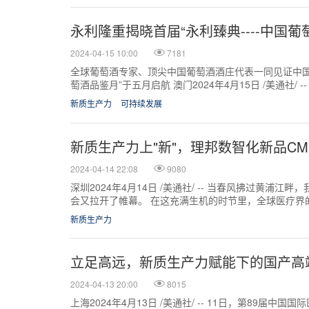
永利隆重揭晓首届“永利臻典----中国
2024-04-15 10:00
7181
全球葡萄酒专家、顶尖中国葡萄酒酒庄代表一同见证中国
萄酒品鉴月”于五月启航 澳门2024年4月15日 /美通社/
赛”颁奖礼于4月...
新质生产力
可持续发展
新质生产力上"新"，理邦数智化新品CM
2024-04-14 22:08
9080
深圳2024年4月14日 /美通社/ -- 当春风拂过黄浦
会又拉开了帷幕。 在这充满生机的时节里，全球医疗界
海。在这里，理邦携29...
新质生产力
立足高远，新质生产力赋能下的国产高
2024-04-13 20:00
8015
上海2024年4月13日 /美通社/ -- 11日，第89届中