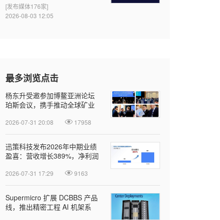
[发布媒体176家]
2026-08-03 12:05
最多浏览点击
杨东升受邀参加博鳌亚洲论坛
珀斯会议，携手推动全球矿业
绿色转型
2026-07-31 20:08
17958
迅策科技发布2026年中期业绩
盈喜：营收增长389%，净利润
近亿元，Token收入成新增长引
2026-07-31 17:29
9163
擎
Supermicro 扩展 DCBBS 产品
线，推出精密工程 AI 机架系
列，加速部署并缩短上线时间