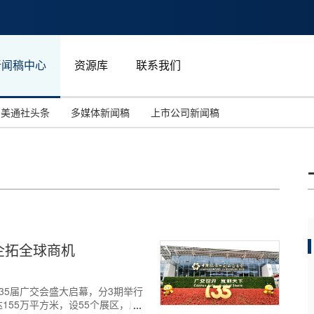
新闻稿中心
资源库
联系我们
美通社头条
多媒体新闻稿
上市公司新闻稿
国际消费电子展(CES)
汽车与交通
中国大陆
投资并购
能源化工与环保
马来西亚
世界移动通信大会
教育与人力资源
澳大利亚
人工智能
体育
企拓全球商机
汉诺威工业博览会
广告营销传媒
，第135届广交会盛大启幕，分3期举行
55万平方米，设55个展区，展