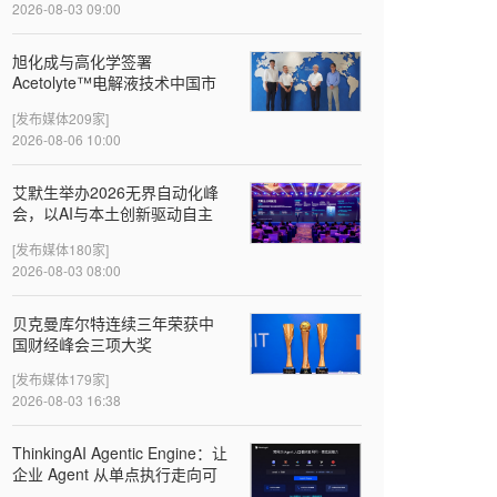
2026-08-03 09:00
旭化成与高化学签署
Acetolyte™电解液技术中国市
场首个许可协议
[发布媒体209家]
2026-08-06 10:00
‌艾默生举办2026无界自动化峰
会，以AI与本土创新驱动自主
智造
[发布媒体180家]
2026-08-03 08:00
贝克曼库尔特连续三年荣获中
国财经峰会三项大奖
[发布媒体179家]
2026-08-03 16:38
ThinkingAI Agentic Engine：让
企业 Agent 从单点执行走向可
验证的增长闭环