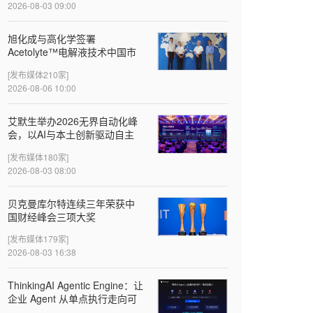
2026-08-03 09:00
旭化成与高化学签署
Acetolyte™电解液技术中国市
场首个许可协议
[发布媒体210家]
2026-08-06 10:00
‌艾默生举办2026无界自动化峰
会，以AI与本土创新驱动自主
智造
[发布媒体180家]
2026-08-03 08:00
贝克曼库尔特连续三年荣获中
国财经峰会三项大奖
[发布媒体179家]
2026-08-03 16:38
ThinkingAI Agentic Engine：让
企业 Agent 从单点执行走向可
验证的增长闭环