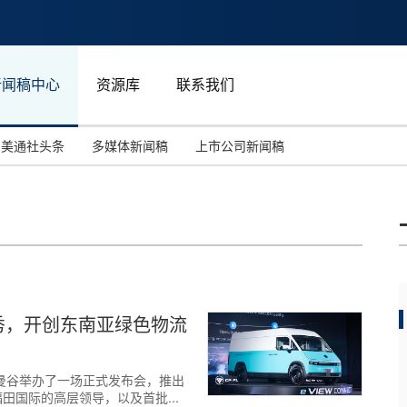
新闻稿中心
资源库
联系我们
美通社头条
多媒体新闻稿
上市公司新闻稿
国际消费电子展(CES)
汽车与交通
中国大陆
投资并购
能源化工与环保
马来西亚
世界移动通信大会
教育与人力资源
澳大利亚
人工智能
体育
势首秀，开创东南亚绿色物流
汉诺威工业博览会
广告营销传媒
日在泰国曼谷举办了一场正式发布会，推出
)与福田国际的高层领导，以及首批...