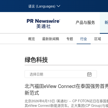
语言 (Languages)
产品与服务
概览
最新新闻稿
专题
行业
区域
绿色科技
北汽福田eView Connect在泰国强
新范式
北京2026年6月13日 /美通社/ -- CP FOTON近
其eView Connect新能源货车。正大集团(CP Group
26
27
28
29
30
31
10
11
12
13
14
15
16
17
18
19
20
21
22
23
24
25
26
27
28
29
30
31
1
2
3
4
5
6
7
8
9
1
2
3
4
5