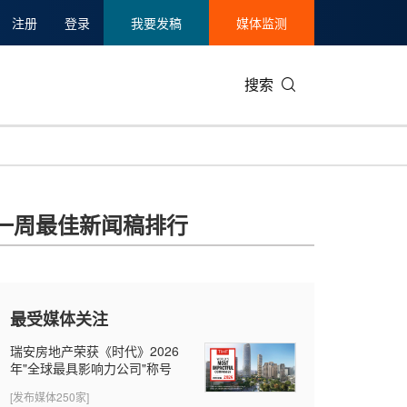
注册
登录
我要发稿
媒体监测
搜索
可持续发展
IT科技与互联网
日本
中国国际
零售业
韩国
一周最佳新闻稿排行
碳中和
娱乐时尚与艺术
新加坡
企业扩张
环境
泰国
新质生产力
健康与医疗制药
财报
农业与制
美国临床肿瘤学会(ASCO)
通信业
企业社会
旅游与酒
最受媒体关注
世界杯
会展
中国国际
房地产建
瑞安房地产荣获《时代》2026
年"全球最具影响力公司"称号
[发布媒体250家]