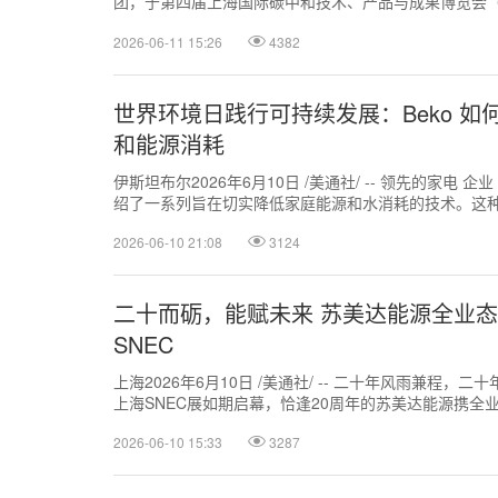
团，于第四届上海国际碳中和技术、产品与成果博览会（
布开启可持续长期战略...
2026-06-11 15:26
4382
世界环境日践行可持续发展：Beko 
和能源消耗
伊斯坦布尔2026年6月10日 /美通社/ -- 领先的家电 企
绍了一系列旨在切实降低家庭能源和水消耗的技术。这
的全球生产基地。在...
2026-06-10 21:08
3124
二十而砺，能赋未来 苏美达能源全业态
SNEC
上海2026年6月10日 /美通社/ -- 二十年风雨兼程，二
上海SNEC展如期启幕，恰逢20周年的苏美达能源携全
硬核技术、成熟方...
2026-06-10 15:33
3287