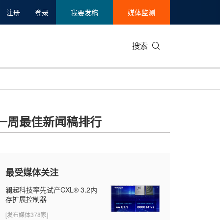
注册
登录
我要发稿
媒体监测
搜索
可持续发展
IT科技与互联网
日本
中国国际
零售业
韩国
一周最佳新闻稿排行
碳中和
娱乐时尚与艺术
新加坡
企业扩张
环境
泰国
新质生产力
健康与医疗制药
财报
农业与制
美国临床肿瘤学会(ASCO)
通信业
企业社会
旅游与酒
最受媒体关注
世界杯
会展
中国国际
房地产建
澜起科技率先试产CXL® 3.2内
存扩展控制器
[发布媒体378家]