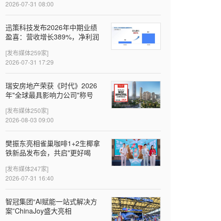
2026-07-31 08:00
迅策科技发布2026年中期业绩
盈喜：营收增长389%，净利润
近亿元，Token收入成新增长引
[发布媒体259家]
擎
2026-07-31 17:29
瑞安房地产荣获《时代》2026
年"全球最具影响力公司"称号
[发布媒体250家]
2026-08-03 09:00
樊振东亮相雀巢咖啡1+2生椰拿
铁新品发布会，共启"更好喝
椰"新体验
[发布媒体247家]
2026-07-31 16:40
智冠集团“AI赋能一站式解决方
案”ChinaJoy盛大亮相