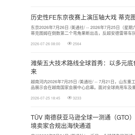
历史性FE东京夜赛上演压轴大戏 蒂克
东京2026年7月26日 /美通社/ -- 2026年7月25日（星
蒂克图姆在倒数第二个弯角果断出击，反超安德雷蒂车队
联电动...
2026-07-26 08:00
2564
潍柴五大技术路线全球首秀：以多元底
来
越南河内2026年7月25日 /美通社/ -- 7月21日，
品展示会在越南国家会展中心启幕。面对全球商用车及
托数十年的技术积淀，正式...
2026-07-25 18:45
3233
TÜV 南德获亚马逊全球一测通（GT
境卖家合规出海快通道