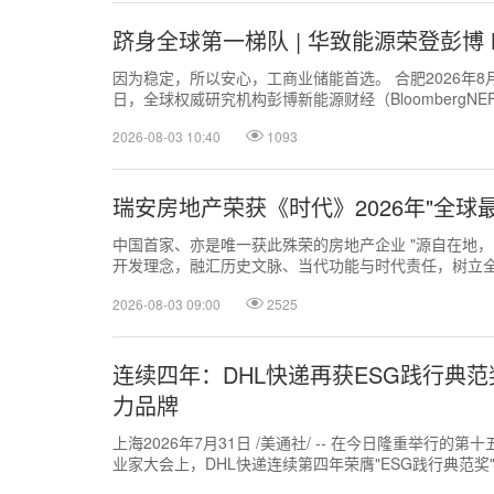
跻身全球第一梯队 | 华致能源荣登彭博 BNE
因为稳定，所以安心，工商业储能首选。 合肥2026年8月3日 /美
日，全球权威研究机构彭博新能源财经（BloombergNEF，
2026-08-03 10:40
1093
瑞安房地产荣获《时代》2026年"全球
中国首家、亦是唯一获此殊荣的房地产企业 "源自在地
开发理念，融汇历史文脉、当代功能与时代责任，树立全
房地产副主席罗宝瑜 上海20...
2026-08-03 09:00
2525
连续四年：DHL快递再获ESG践行典
力品牌
上海2026年7月31日 /美通社/ -- 在今日隆重举行的
业家大会上，DHL快递连续第四年荣膺"ESG践行典范奖
系统化实践的深...