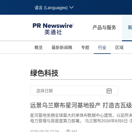
语言 (Languages)
产品与服务
概览
最新新闻稿
专题
行业
区域
绿色科技
远景乌兰察布星河基地投产 打造吉瓦级
星河基地坐拥全球最大的单体AI数据中心建筑，以前所
电力管理与高密度算力部署。 乌兰察布2026年8月6日 /
远景科技今日宣布，位于...
2026-08-06 22:04
445
26
27
28
29
30
31
10
11
12
13
14
15
16
17
18
19
20
21
22
23
24
25
26
27
28
29
30
31
1
2
3
4
5
6
7
8
9
1
2
3
4
5