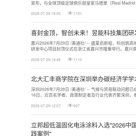
宣布，与全球顶级足球俱乐部皇家马德里（Real Madrid 
2026-07-29 16:00
1101
喜封金顶，智创未来！昱能科技集团研
嘉兴2026年7月29日 /美通社/ -- 盛夏启新程，科创
研发中心项目封顶仪式在浙江省嘉兴市隆重举行。嘉兴
限公司（以下简称：昱能科...
2026-07-29 14:46
1110
北大汇丰商学院在深圳举办碳经济学学
深圳2026年7月28日 /美通社/ -- 气候与贸易联动问
16日，近百名学者、政策制定者及行业代表齐聚深圳，
动。本次活动距亚太经合组...
2026-07-29 12:07
907
立邦超低温固化电泳涂料入选"2026
践案例"