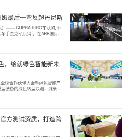
图姆最后一弯反超丹尼斯
期六）—— CUPRA KIRO车队的丹•
车手杰克•丹尼斯，在ABB国际汽
色，绘就绿色智能新未
山东重工全球合作伙伴大会暨绿色智能产
重型装备的绿色转型浪潮，潍柴依
O）官方测试资质，打造跨