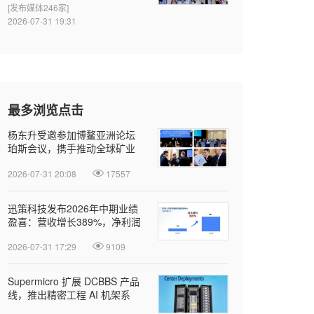
[发布媒体246家]
2026-07-31 19:31
最多浏览点击
杨东升受邀参加博鳌亚洲论坛
珀斯会议，携手推动全球矿业
绿色转型
2026-07-31 20:08
17557
迅策科技发布2026年中期业绩
盈喜：营收增长389%，净利润
近亿元，Token收入成新增长引
2026-07-31 17:29
9109
擎
Supermicro 扩展 DCBBS 产品
线，推出精密工程 AI 机架系
列，加速部署并缩短上线时间