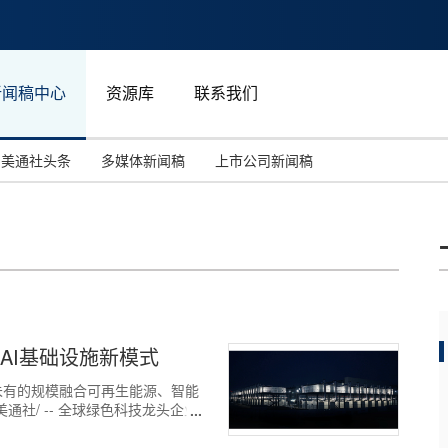
新闻稿中心
资源库
联系我们
美通社头条
多媒体新闻稿
上市公司新闻稿
国际消费电子展(CES)
汽车与交通
中国大陆
投资并购
能源化工与环保
马来西亚
世界移动通信大会
教育与人力资源
澳大利亚
人工智能
体育
AI基础设施新模式
汉诺威工业博览会
广告营销传媒
未有的规模融合可再生能源、智能
美通社/ -- 全球绿色科技龙头企业