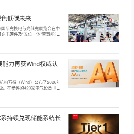
绿色低碳未来
26北京国际充换电与光储充展览会在中
充电硬件及"五位一体"智慧能源
展能力再获Wind权威认
级机构万得（Wind）公布了2026年
评级。在参评的420家电气设备Ⅲ行
自研体系持续兑现储能系统长