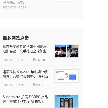
[发布媒体239家]
擎
2026-07-31 17:29
最多浏览点击
杨东升受邀参加博鳌亚洲论坛
珀斯会议，携手推动全球矿业
绿色转型
2026-07-31 20:08
16608
迅策科技发布2026年中期业绩
盈喜：营收增长389%，净利润
近亿元，Token收入成新增长引
2026-07-31 17:29
8960
擎
Supermicro 扩展 DCBBS 产品
线，推出精密工程 AI 机架系
列，加速部署并缩短上线时间