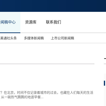
新闻稿中心
资源库
联系我们
美通社头条
多媒体新闻稿
上市公司新闻稿
国际消费电子展(CES)
汽车与交通
中国大陆
投资并购
能源化工与环保
马来西亚
世界移动通信大会
教育与人力资源
澳大利亚
人工智能
体育
汉诺威工业博览会
广告营销传媒
"北京时间"？在北京，时间不仅记录着城市的过去，也藏在人们每天的生活
一碗热气腾腾的地道早餐...