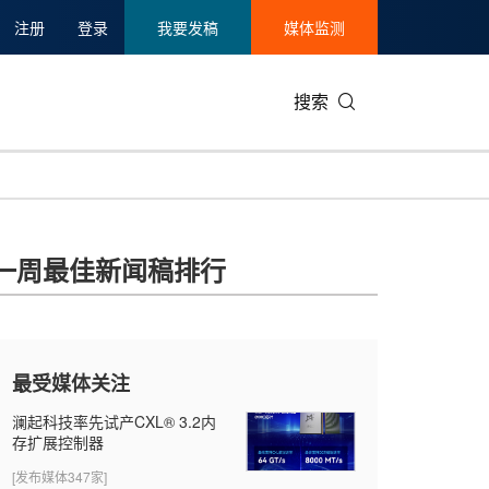
注册
登录
我要发稿
媒体监测
搜索
可持续发展
IT科技与互联网
日本
中国国际
零售业
韩国
一周最佳新闻稿排行
碳中和
娱乐时尚与艺术
新加坡
企业扩张
环境
泰国
新质生产力
健康与医疗制药
财报
农业与制
美国临床肿瘤学会(ASCO)
通信业
企业社会
旅游与酒
最受媒体关注
世界杯
会展
中国国际
房地产建
澜起科技率先试产CXL® 3.2内
存扩展控制器
[发布媒体347家]