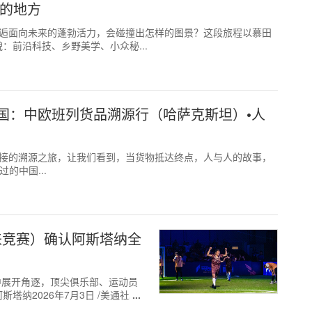
遇的地方
史遗产邂逅面向未来的蓬勃活力，会碰撞出怎样的图景？这段旅程以慕田
前沿科技、乡野美学、小众秘...
国：中欧班列货品溯源行（哈萨克斯坦）•人
理解与连接的溯源之旅，让我们看到，当货物抵达终点，人与人的故事，
过的中国...
ure（未来竞赛）确认阿斯塔纳全
中展开角逐，顶尖俱乐部、运动员
2026年7月3日 /美通社/ --