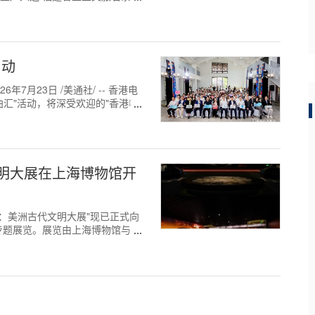
启动
7月23日 /美通社/ -- 香港电
曲汇"活动，将深受欢迎的"香港唱
明大展在上海博物馆开
树之巅：美洲古代文明大展"现已正式向
专题展览。展览由上海博物馆与墨