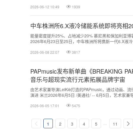
2026-06-12 10:49
1939
中车株洲所6.X液冷储能系统即将亮相2
能量密度提升25%、占地减少20% 慕尼黑和保加利亚博霍特2
2026年6月23日至25日，中车株洲所将携新一代6.X
洲智慧能源...
2026-06-08 22:07
3817
PAPmusic发布新单曲《BREAKING 
音乐与超现实流行元素拓展品牌宇宙
由艺术家兼导演LeiKiè打造的PAPmusic，通过动
演进 米兰2026年6月5日 /美通社/ -- 6月5日，艺术家
《B...
2026-06-05 17:01
5475
...
1
2
3
4
5
11