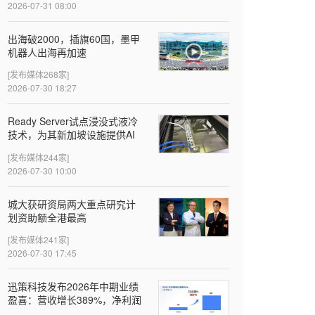
2026-07-31 08:00
出海破2000，插旗60国，墨甲
机器人出海再加速
[发布媒体268家]
2026-07-30 18:27
Ready Server试点浸没式液冷
技术，为其新加坡设施提供AI
就绪的算力服务做好准备
[发布媒体244家]
2026-07-30 10:00
城大获研资局两大重点研究计
划资助额全港最高
[发布媒体241家]
2026-07-30 17:45
迅策科技发布2026年中期业绩
盈喜：营收增长389%，净利润
近亿元，Token收入成新增长引