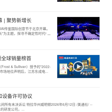
幕 | 聚势新增长
026 IAI传鉴国际创意节于北京开幕。
长"为主题，探寻不确定性时代中
顶全球销量榜首
t & Sullivan）授予的"2022-
市场地位声明后，江苏东成电...
服务和设备许可协议
未决诉讼 特拉华州威明顿2026年6月12日 /美通社/ --
术的研发公司，...