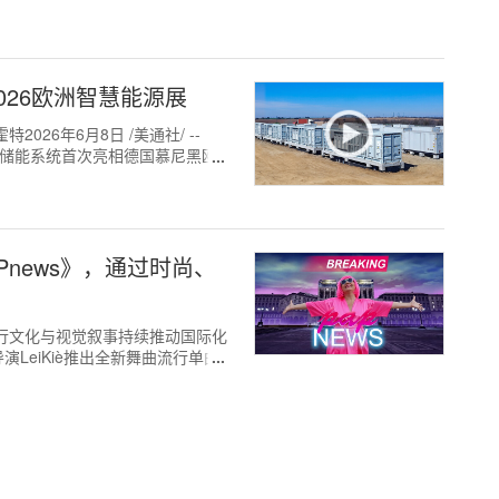
026欧洲智慧能源展
026年6月8日 /美通社/ --
液冷储能系统首次亮相德国慕尼黑欧
PAPnews》，通过时尚、
画、流行文化与视觉叙事持续推动国际化
兼导演LeiKiè推出全新舞曲流行单曲