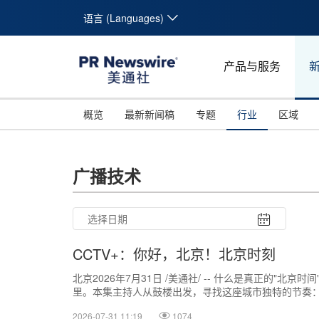
语言 (Languages)
产品与服务
概览
最新新闻稿
专题
行业
区域
广播技术
CCTV+：你好，北京！北京时刻
北京2026年7月31日 /美通社/ -- 什么是真正的
里。本集主持人从鼓楼出发，寻找这座城市独特的节奏：从
2026-07-31 11:19
1074
26
27
28
29
30
31
10
11
12
13
14
15
16
17
18
19
20
21
22
23
24
25
26
27
28
29
30
31
1
2
3
4
5
6
7
8
9
1
2
3
4
5