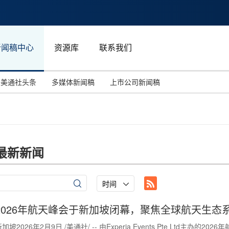
新闻稿中心
资源库
联系我们
美通社头条
多媒体新闻稿
上市公司新闻稿
国际消费电子展(CES)
汽车与交通
中国大陆
投资并购
能源化工与环保
马来西亚
世界移动通信大会
教育与人力资源
澳大利亚
最新新闻
人工智能
体育
汉诺威工业博览会
广告营销传媒
时间
2026年航天峰会于新加坡闭幕，聚焦全球航天生态
新加坡2026年2月9日 /美通社/ -- 由Experia Events Pte Ltd