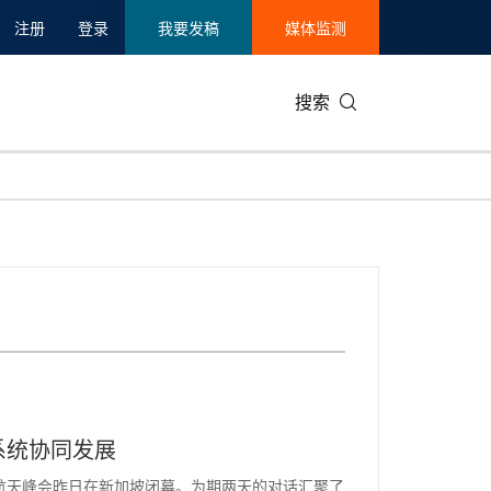
注册
登录
我要发稿
媒体监测
搜索
可持续发展
IT科技与互联网
日本
中国国际
零售业
韩国
碳中和
娱乐时尚与艺术
新加坡
企业扩张
环境
泰国
新质生产力
健康与医疗制药
财报
农业与制
美国临床肿瘤学会(ASCO)
通信业
企业社会
旅游与酒
世界杯
会展
中国国际
房地产建
系统协同发展
主办的2026年航天峰会昨日在新加坡闭幕。为期两天的对话汇聚了