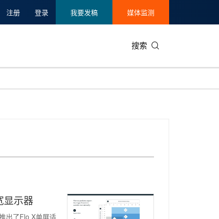
注册
登录
我要发稿
媒体监测
搜索
可持续发展
IT科技与互联网
日本
中国国际
零售业
韩国
碳中和
娱乐时尚与艺术
新加坡
企业扩张
环境
泰国
新质生产力
健康与医疗制药
财报
农业与制
美国临床肿瘤学会(ASCO)
通信业
企业社会
旅游与酒
世界杯
会展
中国国际
房地产建
宽显示器
推出了Flo X单屏适