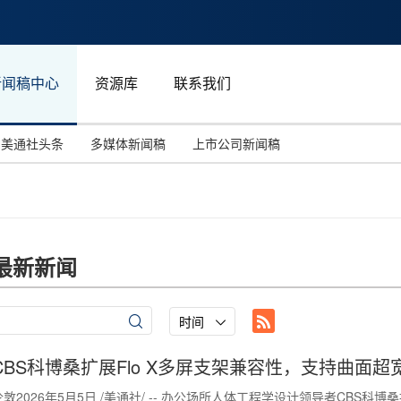
新闻稿中心
资源库
联系我们
美通社头条
多媒体新闻稿
上市公司新闻稿
国际消费电子展(CES)
汽车与交通
中国大陆
投资并购
能源化工与环保
马来西亚
世界移动通信大会
教育与人力资源
澳大利亚
最新新闻
人工智能
体育
汉诺威工业博览会
广告营销传媒
时间
CBS科博桑扩展Flo X多屏支架兼容性，支持曲面超
伦敦2026年5月5日 /美通社/ -- 办公场所人体工程学设计领导者CBS科博桑