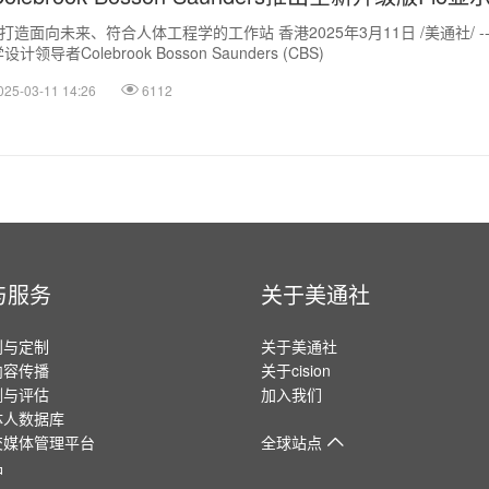
- 打造面向未来、符合人体工程学的工作站 香港2025年3月11日 /美通社/ 
设计领导者Colebrook Bosson Saunders (CBS)
025-03-11 14:26
6112
与服务
关于美通社
划与定制
关于美通社
内容传播
关于cision
测与评估
加入我们
体人数据库
交媒体管理平台
全球站点
品