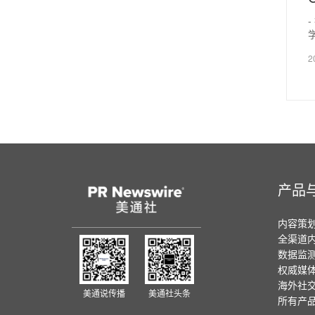
学
2
产品
内容策
全渠道
数据监
权威媒
海外社
美通说传播
美通社头条
所有产