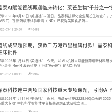
晶泰AI赋能管线再迎临床转化：莱芒生物"千分之一"剂
深圳2026年3月18日 /美通社/ -- 近日，晶泰科技孵化企业莱芒生物宣布，其研
CAR-T）的 新药临床试验申请（IND）已获得美国食品药...
026-03-18 20:50
6488
管线成果超预期，获数千万港币里程碑付款！晶泰科技赋能
临床批件
深圳2026年1月14日 /美通社/ -- 今天，以 AI+机器人赋能新药与新材
孵化企业 ReviR 溪砾科技（下称"ReviR"）的创新药管...
026-01-14 09:11
9367
晶泰科技连中两项国家科技重大专项课题， 引领AI for
深圳2026年1月14日 /美通社/ -- 近日，由晶泰科技(2228.HK)牵头的 
技重大专项" 中的科学智能体平台相关课题正式获批立项...
026-01-14 09:01
8622