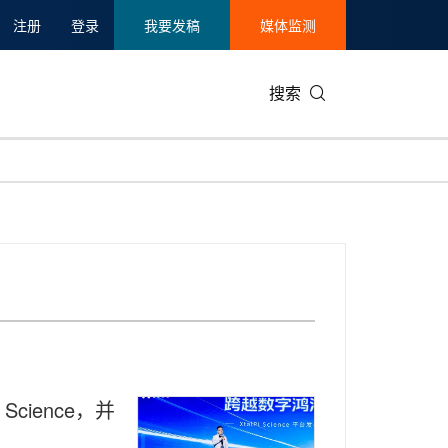
注册
登录
我要发稿
媒体监测
搜索
可持续发展
IT科技与互联网
日本
中国国际
零售业
韩国
碳中和
娱乐时尚与艺术
新加坡
企业扩张
环境
泰国
新质生产力
健康与医疗制药
财报
农业与制
美国临床肿瘤学会(ASCO)
通信业
企业社会
旅游与酒
世界杯
会展
中国国际
房地产建
cience，并