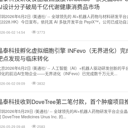
AI设计分子破局千亿代谢健康消费品市场
深圳2026年6月2日 /美通社/ -- 全球领先的 AI+机器人药物与材料研发
（2228.HK）今日宣布，依托其 AI 多肽开发平台 PepiX™，公司已成
糖...
026-06-02 14:54
3773
晶泰科技孵化虚拟细胞引擎 INFevo（无界进化
靶点发现与临床转化
北京2026年6月2日 /美通社/ -- 人工智能（AI）+机器人驱动研发创新的
孵化的前沿AI生物企业——无界进化（INFevo）已完成数千万元天...
026-06-02 09:09
3832
晶泰科技收到DoveTree第二笔付款，首个肿瘤项目推进至
深圳2026年5月29日 /美通社/ -- 全球领先的AI+机器人药物研发平台企
 DoveTree Medicines Unus Inc. 的...
026-05-29 09:48
2583