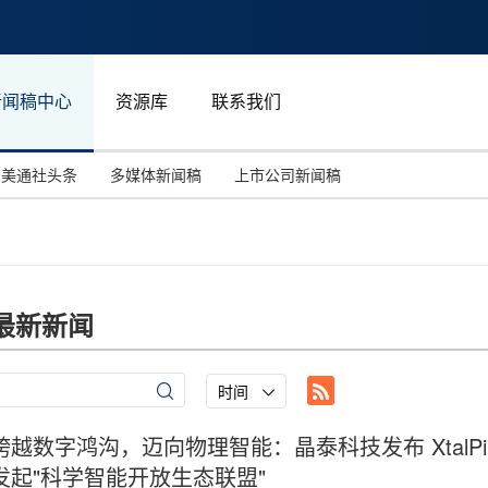
新闻稿中心
资源库
联系我们
美通社头条
多媒体新闻稿
上市公司新闻稿
国际消费电子展(CES)
汽车与交通
中国大陆
投资并购
能源化工与环保
马来西亚
世界移动通信大会
教育与人力资源
澳大利亚
最新新闻
人工智能
体育
汉诺威工业博览会
广告营销传媒
时间
跨越数字鸿沟，迈向物理智能：晶泰科技发布 XtalPi S
发起"科学智能开放生态联盟"