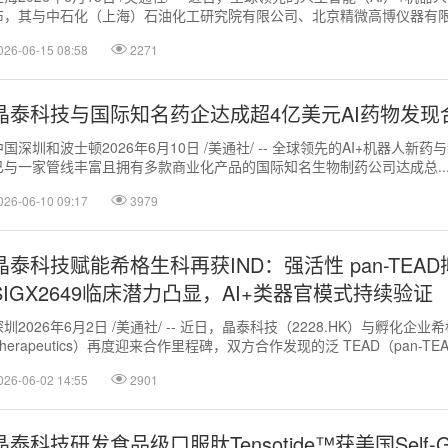
布，其与中石化（上海）石油化工研究院有限公司、北京精微高博仪器有限.
026-06-15 08:58
2271
晶泰科技与国际知名药企达成超4亿美元AI药物发现
中国深圳和波士顿2026年6月10日 /美通社/ -- 全球领先的AI+机器人新
已与一家管线丰富且拥有多款商业化产品的国际知名生物制药公司达成总..
026-06-10 09:17
3979
晶泰科技赋能希格生科再获IND：强活性 pan-TEA
SIGX2649临床潜力凸显，AI+类器官模式持续验证
深圳2026年6月2日 /美通社/ -- 近日，晶泰科技（2228.HK）与孵化企业希格
Therapeutics）再度迎来合作里程碑，双方合作发现的泛 TEAD（pan-TEAD
026-06-02 14:55
2901
晶泰科技研发食品级口服肽Tensotide™获美国Self-