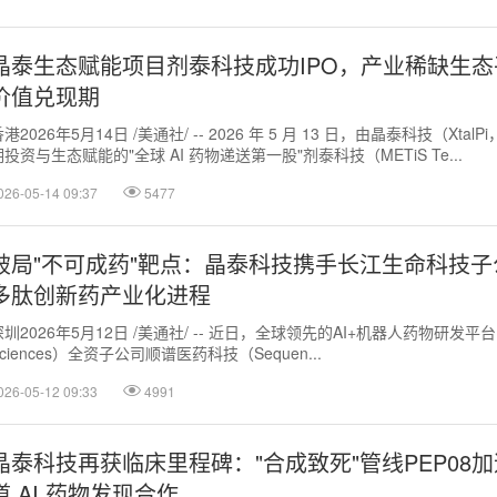
晶泰生态赋能项目剂泰科技成功IPO，产业稀缺生
价值兑现期
港2026年5月14日 /美通社/ -- 2026 年 5 月 13 日，由晶泰科技（XtalP
期投资与生态赋能的"全球 AI 药物递送第一股"剂泰科技（METiS Te...
026-05-14 09:37
5477
破局"不可成药"靶点：晶泰科技携手长江生命科技子
多肽创新药产业化进程
深圳2026年5月12日 /美通社/ -- 近日，全球领先的AI+机器人药物研发平台
ciences）全资子公司顺谱医药科技（Sequen...
026-05-12 09:33
4991
晶泰科技再获临床里程碑："合成致死"管线PEP0
道 AI 药物发现合作