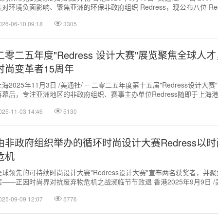
装对环境负面影响、聚焦亚洲的环保非政府组织 Redress，现公布八位 Redre
026-06-10 09:18
3305
二零二五年度"Redress 设计大赛"展览聚焦全球人
时尚变革者15周年
上海2025年11月3日 /美通社/ -- 二零二五年度第十五届"Redress设计
落幕后，专注亚洲地区的非政府组织、赛事主办单位Redress随即于上海
展...
025-11-03 14:46
5130
由非政府组织举办的循环时尚设计大赛Redress以
危机
全球领先的可持续时尚设计大赛"Redress设计大赛"宣布两名获奖者，并
案——正因时尚界对抗废弃物危机之战濒临节节败退 香港2025年9月9日 /美通
部位...
025-09-09 12:07
5776