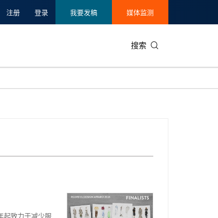
注册
登录
我要发稿
媒体监测
搜索
可持续发展
IT科技与互联网
日本
中国国际
零售业
韩国
碳中和
娱乐时尚与艺术
新加坡
企业扩张
环境
泰国
新质生产力
健康与医疗制药
财报
农业与制
美国临床肿瘤学会(ASCO)
通信业
企业社会
旅游与酒
世界杯
会展
中国国际
房地产建
7 年起致力于减少服