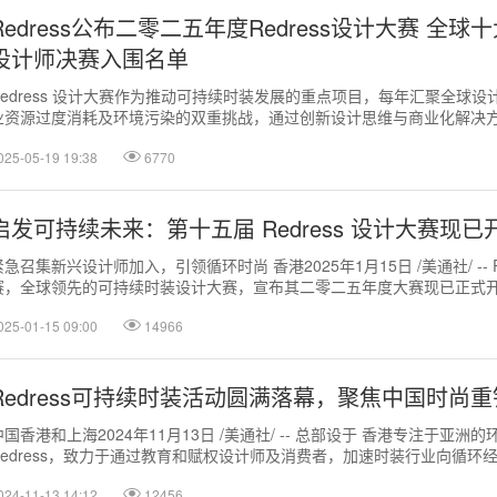
Redress公布二零二五年度Redress设计大赛 全
设计师决赛入围名单
Redress 设计大赛作为推动可持续时装发展的重点项目，每年汇聚全球
业资源过度消耗及环境污染的双重挑战，通过创新设计思维与商业化解决
持续发展转型路径。 香港...
025-05-19 19:38
6770
启发可持续未来：第十五届 Redress 设计大赛现
紧急召集新兴设计师加入，引领循环时尚 香港2025年1月15日 /美通社/ -- R
赛，全球领先的可持续时装设计大赛，宣布其二零二五年度大赛现已正式开
府组织Red...
025-01-15 09:00
14966
Redress可持续时装活动圆满落幕，聚焦中国时尚
中国香港和上海2024年11月13日 /美通社/ -- 总部设于 香港专注于亚洲
Redress，致力于通过教育和赋权设计师及消费者，加速时装行业向循环
装对环境的负面影...
024-11-13 14:12
12456