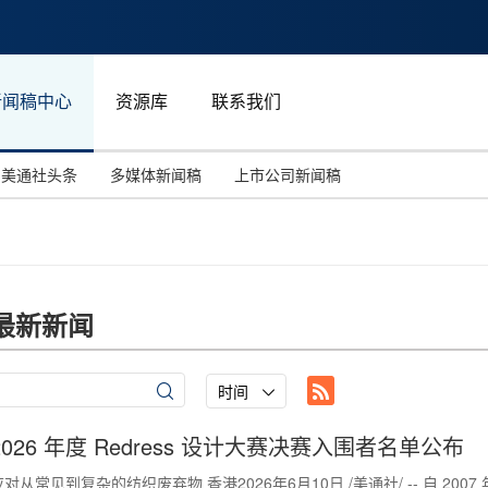
新闻稿中心
资源库
联系我们
美通社头条
多媒体新闻稿
上市公司新闻稿
国际消费电子展(CES)
汽车与交通
中国大陆
投资并购
能源化工与环保
马来西亚
世界移动通信大会
教育与人力资源
澳大利亚
最新新闻
人工智能
体育
汉诺威工业博览会
广告营销传媒
时间
2026 年度 Redress 设计大赛决赛入围者名单公布
应对从常见到复杂的纺织废弃物 香港2026年6月10日 /美通社/ -- 自 200