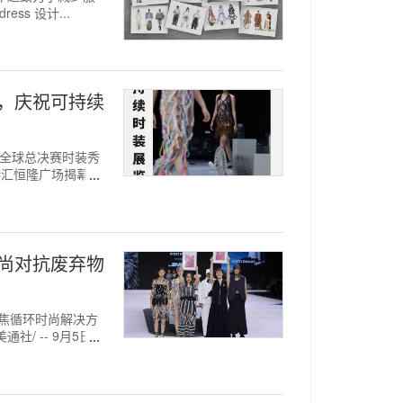
ss 设计...
才，庆祝可持续
大赛"全球总决赛时装秀
港汇恒隆广场揭幕专
时尚对抗废弃物
聚焦循环时尚解决方
社/ -- 9月5日，