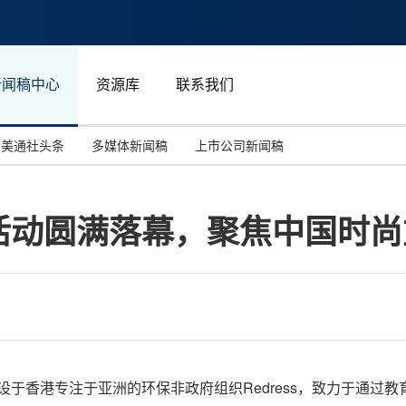
新闻稿中心
资源库
联系我们
美通社头条
多媒体新闻稿
上市公司新闻稿
国际消费电子展(CES)
汽车与交通
中国大陆
时装活动圆满落幕，聚焦中国时
投资并购
能源化工与环保
马来西亚
世界移动通信大会
教育与人力资源
澳大利亚
人工智能
体育
汉诺威工业博览会
广告营销传媒
设于
香港专注于亚洲的环保非政府组织Redress，致力于通过