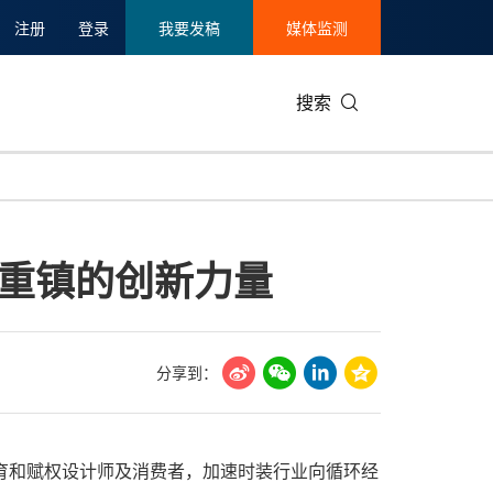
注册
登录
我要发稿
媒体监测
搜索
可持续发展
IT科技与互联网
日本
中国国际
零售业
韩国
尚重镇的创新力量
碳中和
娱乐时尚与艺术
新加坡
企业扩张
环境
泰国
新质生产力
健康与医疗制药
财报
农业与制
美国临床肿瘤学会(ASCO)
通信业
企业社会
旅游与酒
分享到：
世界杯
会展
中国国际
房地产建
教育和赋权设计师及消费者，加速时装行业向循环经