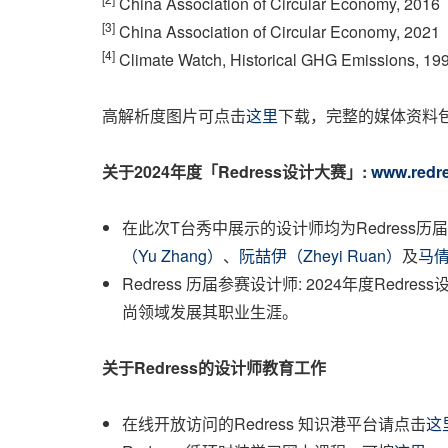
China Association of Circular Economy, 2016
[3]
China Association of Circular Economy, 2021
[4]
Climate Watch, Historical GHG Emissions, 1
高解析度图片可点击
这里
下载，完整的媒体资料
关于
2024
年度「
Redress
设计大赛」
:
www.redr
在此次T台秀中展示的设计师均为Redress
（Yu Zhang）
、
阮喆伊（Zheyi Ruan）
及
马倩
Redress 历届参赛设计师: 2024年度Redr
尚领域发展其职业生涯。
关于
Redress
的设计师教育工作
在线开放访问的Redress 知识港平台请点击
这