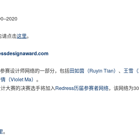
990–2020
包请点击
这里
。
essdesignaward.com
历届参赛设计师网络的一部分，包括
田如茵（Ruyin Tian）
、
王雪（X
倩（Violet Ma）
。
ess设计大赛的决赛选手将加入
Redress历届参赛者网络
，该网络为3
里
。