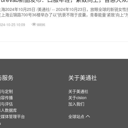
上海2024年10月25日 /美通社/ -- 2024年10月23日，放眼全球的新锐女性
在上海云锦路700号36楼举办了以"抗衰不限于皮囊，青春能量‘紧致'向上"为
024-10-25 10:09
8896
与服务
关于美通社
划与定制
关于美通社
内容传播
关于cision
测与评估
加入我们
体人数据库
交媒体管理平台
全球站点
品