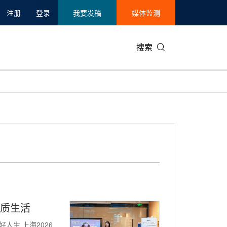
注册
登录
我要发稿
媒体监测
搜索
可持续发展
IT科技与互联网
日本
中国国际
零售业
韩国
碳中和
娱乐时尚与艺术
新加坡
企业扩张
环境
泰国
新质生产力
健康与医疗制药
财报
农业与制
美国临床肿瘤学会(ASCO)
通信业
企业社会
旅游与酒
世界杯
会展
中国国际
房地产建
品质生活
人生 上海2026