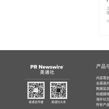
2
产品
内容策
全渠道
数据监
权威媒
海外社
美通说传播
美通社头条
所有产