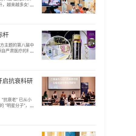
提升，越来越多女性
标杆
 为官方主题的第八届中
源自严肃医疗的科学
" 开启抗衰科研
，"抗衰老" 已从小
 "明星分子"，其
。