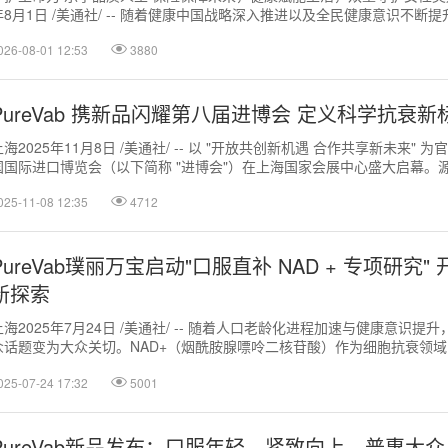
年8月1日 /美通社/ -- 随着健康中国战略深入推进以及全民健康意识不断
开始关注自身...
026-08-01 12:53
3880
PureVab 携新品闪耀第八届进博会 定义科学抗衰新
上海2025年11月8日 /美通社/ -- 以 "开放共创新机遇 合作共享新未来"
国国际进口博览会（以下简称 "进博会"）在上海国家会展中心盛大启幕。
衰口服...
025-11-08 12:35
4712
PureVab璞丽万宝启动"口服直补 NAD + 专项研究
新探索
上海2025年7月24日 /美通社/ -- 随着人口老龄化进程加速与健康意识提升
众话题变为大众关切。NAD+（烟酰胺腺嘌呤二核苷酸）作为细胞抗衰领域的
量随年...
025-07-24 17:32
5001
PureVab新品发布：口服年轻，紧致向上，普惠大众