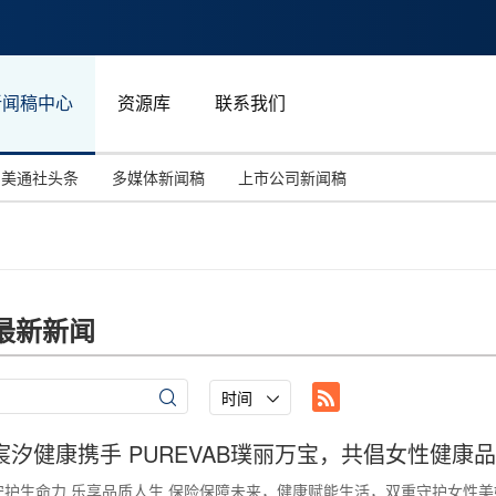
新闻稿中心
资源库
联系我们
美通社头条
多媒体新闻稿
上市公司新闻稿
国际消费电子展(CES)
汽车与交通
中国大陆
投资并购
能源化工与环保
马来西亚
世界移动通信大会
教育与人力资源
澳大利亚
最新新闻
人工智能
体育
汉诺威工业博览会
广告营销传媒
时间
宸汐健康携手 PUREVAB璞丽万宝，共倡女性健康
守护生命力 乐享品质人生 保险保障未来，健康赋能生活，双重守护女性美好