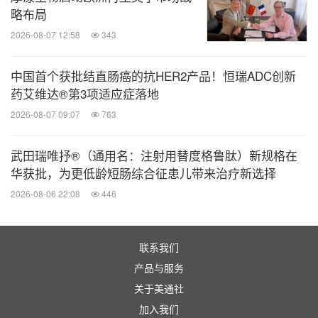
略布局
2026-08-07 12:58
343
中国首个获批结直肠癌的抗HER2产品！恒瑞ADC创新
药艾维达®第3项适应症落地
2026-08-07 09:07
763
武田瑞唯抒®（通用名：注射用替度格鲁肽）新规格在
华获批，为更低龄短肠综合征患儿带来治疗新选择
2026-08-06 22:08
446
联系我们
产品与服务
关于美通社
加入我们