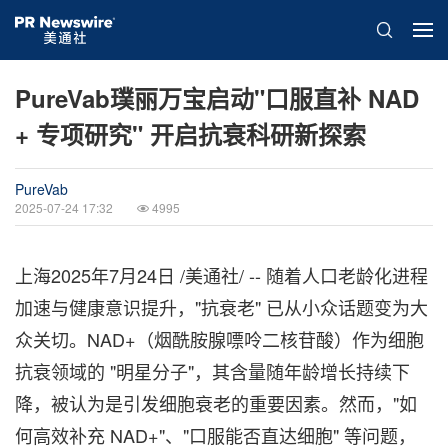
PureVab璞丽万宝启动"口服直补 NAD
+ 专项研究" 开启抗衰科研新探索
PureVab
2025-07-24 17:32
4995
上海
2025年7月24日
/美通社/ -- 随着人口老龄化进程
加速与健康意识提升，"抗衰老" 已从小众话题变为大
众关切。NAD+（烟酰胺腺嘌呤二核苷酸）作为细胞
抗衰领域的 "明星分子"，其含量随年龄增长持续下
降，被认为是引发细胞衰老的重要因素。然而，"如
何高效补充 NAD+"、"口服能否直达细胞" 等问题，