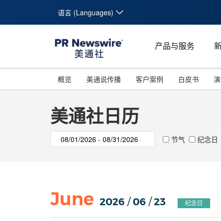
语言 (Languages)
产品与服务
概览
美通说传播
客户案例
白皮书
演
美通社日历
节气
纪念日
June
2026
/
06
/
23
纪念日