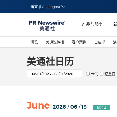
语言 (Languages)
产品与服务
概览
美通说传播
客户案例
白皮书
演
美通社日历
节气
纪念日
June
2026
/
06
/
13
纪念日