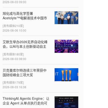
2026-08-03 09:00
旭化成与高化学签署
Acetolyte™电解液技术中国市
场首个许可协议
[发布媒体210家]
2026-08-06 10:00
‌艾默生举办2026无界自动化峰
会，以AI与本土创新驱动自主
智造
[发布媒体180家]
2026-08-03 08:00
贝克曼库尔特连续三年荣获中
国财经峰会三项大奖
[发布媒体179家]
2026-08-03 16:38
ThinkingAI Agentic Engine：让
企业 Agent 从单点执行走向可
验证的增长闭环