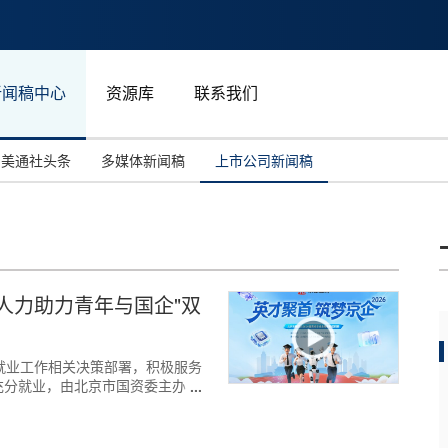
新闻稿中心
资源库
联系我们
美通社头条
多媒体新闻稿
上市公司新闻稿
国际消费电子展(CES)
汽车与交通
中国大陆
投资并购
能源化工与环保
马来西亚
世界移动通信大会
教育与人力资源
澳大利亚
人力助力青年与国企"双
人工智能
体育
汉诺威工业博览会
广告营销传媒
毕业生就业工作相关决策部署，积极服务
充分就业，由北京市国资委主办、