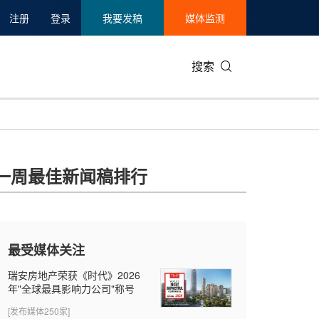
注册
登录
我要发稿
媒体监测
搜索
可持续发展
IT科技与互联网
日本
中国国际
零售业
韩国
一周最佳新闻稿排行
碳中和
娱乐时尚与艺术
新加坡
企业扩张
环境
泰国
新质生产力
健康与医疗制药
财报
农业与制
美国临床肿瘤学会(ASCO)
通信业
企业社会
旅游与酒
最受媒体关注
世界杯
会展
中国国际
房地产建
瑞安房地产荣获《时代》2026
年"全球最具影响力公司"称号
[发布媒体250家]