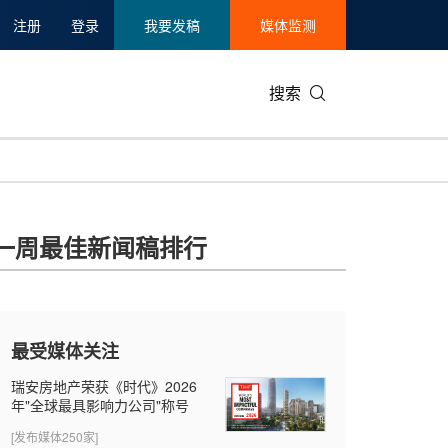
注册
登录
我要发稿
媒体监测
搜索
可持续发展
IT科技与互联网
日本
中国国际
零售业
韩国
一周最佳新闻稿排行
碳中和
娱乐时尚与艺术
新加坡
企业扩张
环境
泰国
新质生产力
健康与医疗制药
财报
农业与制
美国临床肿瘤学会(ASCO)
通信业
企业社会
旅游与酒
最受媒体关注
世界杯
会展
中国国际
房地产建
瑞安房地产荣获《时代》2026
年"全球最具影响力公司"称号
[发布媒体250家]