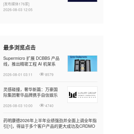
[发布媒体176家]
2026-08-03 12:05
最多浏览点击
Supermicro 扩展 DCBBS 产品
线，推出精密工程 AI 机架系
列，加速部署并缩短上线时间
2026-08-01 03:11
8579
灵感碰撞，奢华新篇：万豪国
际集团奢华品牌携手自信娱乐
开启大中华区品牌合作
2026-08-03 10:00
4740
药明康德2026年上半年业绩强劲并全面上调全年指
引[1]，得益于多个客户产品的更大成功及CRDMO
模式