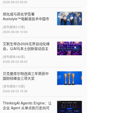
2026-08-03 09:00
旭化成与高化学签署
Acetolyte™电解液技术中国市
场首个许可协议
[发布媒体210家]
2026-08-06 10:00
‌艾默生举办2026无界自动化峰
会，以AI与本土创新驱动自主
智造
[发布媒体180家]
2026-08-03 08:00
贝克曼库尔特连续三年荣获中
国财经峰会三项大奖
[发布媒体179家]
2026-08-03 16:38
ThinkingAI Agentic Engine：让
企业 Agent 从单点执行走向可
验证的增长闭环