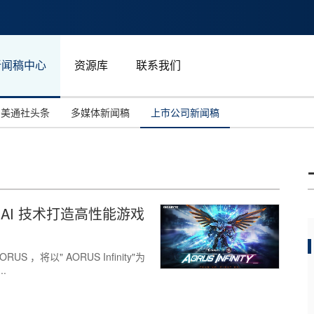
新闻稿中心
资源库
联系我们
美通社头条
多媒体新闻稿
上市公司新闻稿
国际消费电子展(CES)
汽车与交通
中国大陆
投资并购
能源化工与环保
马来西亚
世界移动通信大会
教育与人力资源
澳大利亚
 AI 技术打造高性能游戏
人工智能
体育
汉诺威工业博览会
广告营销传媒
S ，将以" AORUS Infinity"为
..