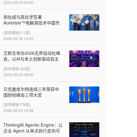
2026-08-03 09:00
旭化成与高化学签署
Acetolyte™电解液技术中国市
场首个许可协议
[发布媒体211家]
2026-08-06 10:00
‌艾默生举办2026无界自动化峰
会，以AI与本土创新驱动自主
智造
[发布媒体180家]
2026-08-03 08:00
贝克曼库尔特连续三年荣获中
国财经峰会三项大奖
[发布媒体179家]
2026-08-03 16:38
ThinkingAI Agentic Engine：让
企业 Agent 从单点执行走向可
验证的增长闭环