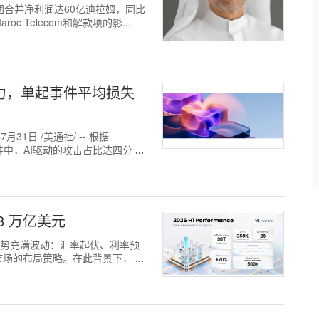
 集团合并净利润达60亿迪拉姆，同比
oc Telecom和解款项的影...
助力，单起事件平均损失
31日 /美通社/ -- 根据
件中，AI驱动的攻击占比达四分之
 8 万亿美元
，市场走势充满波动：汇率起伏、利率预
场的布局策略。在此背景下，VT