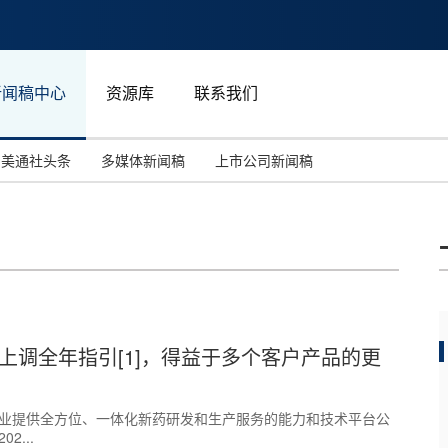
新闻稿中心
资源库
联系我们
美通社头条
多媒体新闻稿
上市公司新闻稿
国际消费电子展(CES)
汽车与交通
中国大陆
投资并购
能源化工与环保
马来西亚
世界移动通信大会
教育与人力资源
澳大利亚
人工智能
体育
上调全年指引[1]，得益于多个客户产品的更
汉诺威工业博览会
广告营销传媒
命科学行业提供全方位、一体化新药研发和生产服务的能力和技术平台公
2...