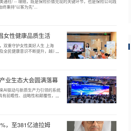
 /美通社/ -- 理赔，既是保险价值兑现的关键环节，也是保险公司践
秉持"以客为先"...
共倡女性健康品质生活
，双重守护女性美好人生 上海
推进以及全民健康意识不断提升，越来
创产业生态大会圆满落幕
正迎来AI驱动与新质生产力引领的系统
具有前瞻性、战略性和颠覆性，应
6%，至381亿迪拉姆