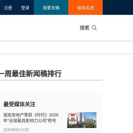
注册
登录
我要发稿
媒体监测
搜索
可持续发展
IT科技与互联网
日本
中国国际
零售业
韩国
一周最佳新闻稿排行
碳中和
娱乐时尚与艺术
新加坡
企业扩张
环境
泰国
新质生产力
健康与医疗制药
财报
农业与制
美国临床肿瘤学会(ASCO)
通信业
企业社会
旅游与酒
最受媒体关注
世界杯
会展
中国国际
房地产建
瑞安房地产荣获《时代》2026
年"全球最具影响力公司"称号
[发布媒体250家]