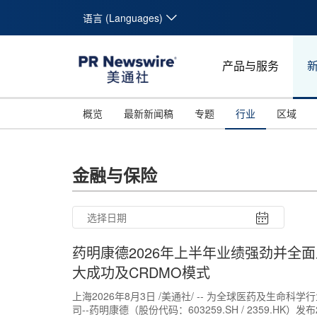
语言 (Languages)
产品与服务
概览
最新新闻稿
专题
行业
区域
金融与保险
药明康德2026年上半年业绩强劲并全面
大成功及CRDMO模式
上海2026年8月3日 /美通社/ -- 为全球医药及生
司--药明康德（股份代码：603259.SH / 2359.HK）发布20
26
27
28
29
30
31
10
11
12
13
14
15
16
17
18
19
20
21
22
23
24
25
26
27
28
29
30
31
1
2
3
4
5
6
7
8
9
1
2
3
4
5