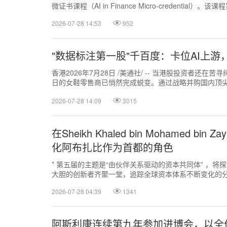
微证书课程（AI in Finance Micro-credential）。
2026-07-28 14:53
952
"数据标注第一股"千百度：卡位AI上
香港2026年7月28日 /美通社/ -- 当港股投资者还在
日的女鞋零售商已悄然完成蜕变。通过战略并购国内顶尖
（股份代号：1028....
2026-07-28 14:09
3015
在Sheikh Khaled bin Mohamed bin
化阿布扎比作为首都的角色
* 第五届的主题是“由伙伴关系驱动的资本共同体” ，
大胆的创新者齐聚一堂，追踪全球资本体系不断变化的分布。 
2026-07-28 04:39
1341
阿斯利康连续第九年参加进博会，以全