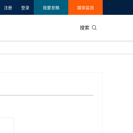
注册
登录
我要发稿
媒体监测
搜索
可持续发展
IT科技与互联网
日本
中国国际
零售业
韩国
碳中和
娱乐时尚与艺术
新加坡
企业扩张
环境
泰国
新质生产力
健康与医疗制药
财报
农业与制
美国临床肿瘤学会(ASCO)
通信业
企业社会
旅游与酒
世界杯
会展
中国国际
房地产建