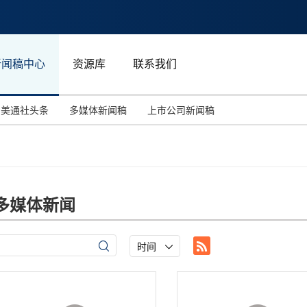
新闻稿中心
资源库
联系我们
美通社头条
多媒体新闻稿
上市公司新闻稿
国际消费电子展(CES)
汽车与交通
中国大陆
投资并购
能源化工与环保
马来西亚
世界移动通信大会
教育与人力资源
澳大利亚
多媒体新闻
人工智能
体育
汉诺威工业博览会
广告营销传媒
时间