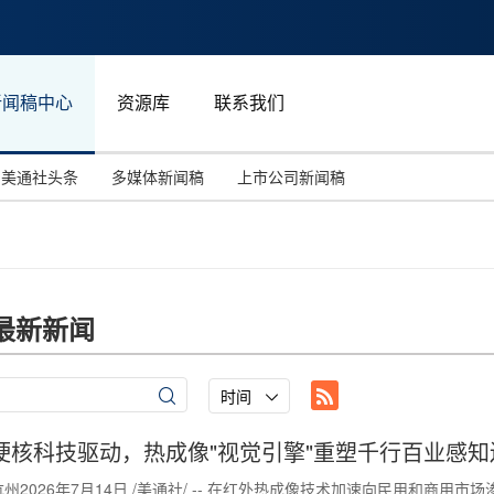
新闻稿中心
资源库
联系我们
美通社头条
多媒体新闻稿
上市公司新闻稿
国际消费电子展(CES)
汽车与交通
中国大陆
投资并购
能源化工与环保
马来西亚
世界移动通信大会
教育与人力资源
澳大利亚
最新新闻
人工智能
体育
汉诺威工业博览会
广告营销传媒
时间
硬核科技驱动，热成像"视觉引擎"重塑千行百业感知
杭州2026年7月14日 /美通社/ -- 在红外热成像技术加速向民用和商用市