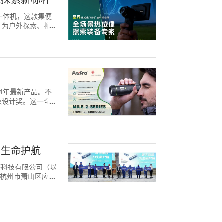
叠一体机，这款集便
，为户外探索、搜救
024年最新产品。不
红点设计奖。这一全
为生命护航
华感科技有限公司（以
。杭州市萧山区应急