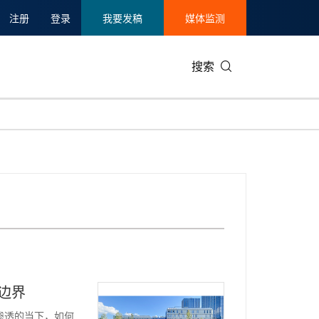
注册
登录
我要发稿
媒体监测
搜索
可持续发展
IT科技与互联网
日本
中国国际
零售业
韩国
碳中和
娱乐时尚与艺术
新加坡
企业扩张
环境
泰国
新质生产力
健康与医疗制药
财报
农业与制
美国临床肿瘤学会(ASCO)
通信业
企业社会
旅游与酒
世界杯
会展
中国国际
房地产建
边界
场渗透的当下，如何