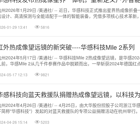
杭州2026年1月29日 /美通社/ -- 近日，华感科技正式推出星界热成像折
携设计、高清探测与全能适配于一体的智能装备，凭借多项核心技术革新
侦查、工业检测等多场...
026-01-29 13:41
5816
红外热成像望远镜的新突破----华感科技Mile 2系列
杭州2024年5月17日 /美通社/ -- 华感科技Mile 2热成像望远镜，是华感2
久前，华感Mile 2从几千件参赛作品中脱颖而出，一举斩获2024年德国
...
024-05-17 12:13
9821
华感科技向蓝天救援队捐赠热成像望远镜，以科技
杭州2024年4月26日 /美通社/ -- 4月25日，由大华股份控股子公司浙江
下简称"华感科技"）发起的对蓝天救援队的专项公益捐赠活动在杭州举行
管理局应急科王...
024-04-26 15:14
5203