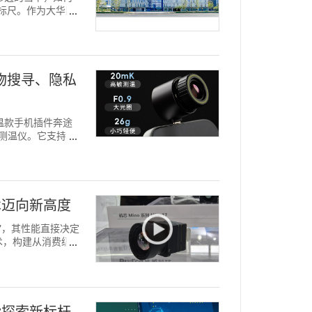
键标尺。作为大华股
宠物搜寻、隐私
测温款手机插件奔途
携测温仪。它支持智
术迈向新高度
擎"，其性能直接决定
术，构建从消费级到
能探索新标杆