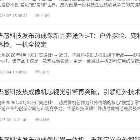
让设备不仅"看见"更"看懂"世界，成为衡量一家科技企业核心竞争力的关
份（股票代码：0...
026-07-15 08:38
1169
华感科技发布热成像新品奔途Pro-T：户外探险、
巡检，一机全搞定
杭州2026年4月10日 /美通社/ -- 近日，华感科技正式推出旗下新品——
Pro-T。该产品不仅是一款热成像设备，更是一台通过手机即可使用的便
能显示高低温点、...
026-04-10 09:32
3815
华感科技热成像机芯视觉引擎再突破，引领红外技
杭州2026年3月24日 /美通社/ -- 热成像机芯作为红外终端的核心"视觉引
下游产业的创新空间与市场竞争力。华感科技深耕红外热成像机芯底层技
工业级的全谱系产...
026-03-24 21:48
4696
华感科技发布热成像星界一体机，重新定义户外智