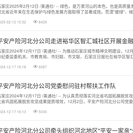
石家庄2025年2月12日 /美通社/ -- 绿色，是万里河山的本色，也是
河北省近年来在生态保护与绿色发展方面取得了显著成效。荒漠"披绿"、候鸟
025-02-12 15:32
8429
平安产险河北分公司走进裕华区智汇城社区开展金
石家庄2024年12月17日 /美通社/ -- 为推动石家庄城市精神文明建设
市纪委监委机关、市教育局、市妇联、市文联、石家庄日报社在裕华区智汇城
024-12-17 16:18
6087
平安产险河北分公司党委慰问驻村帮扶工作队
石家庄2024年12月17日 /美通社/ -- 为认真贯彻落实河北省巩固拓
北省巩固拓展脱贫攻坚成果提质增效，12月2日，平安产险河北分公司党委书
024-12-17 16:13
5030
平安产险河北分公司牵头组织河北地区"平安一家亲