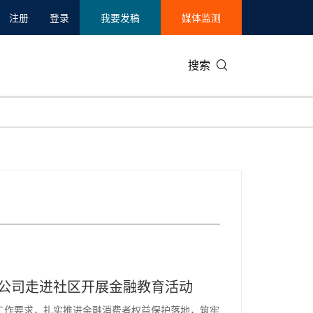
注册
登录
我要发稿
媒体监测
搜索
可持续发展
IT科技与互联网
日本
中国国际
零售业
韩国
碳中和
娱乐时尚与艺术
新加坡
企业扩张
环境
泰国
新质生产力
健康与医疗制药
财报
农业与制
美国临床肿瘤学会(ASCO)
通信业
企业社会
旅游与酒
世界杯
会展
中国国际
房地产建
北分公司走进社区开展金融教育活动
常态化工作要求，扎实推进金融消费者权益保护落地，筑牢