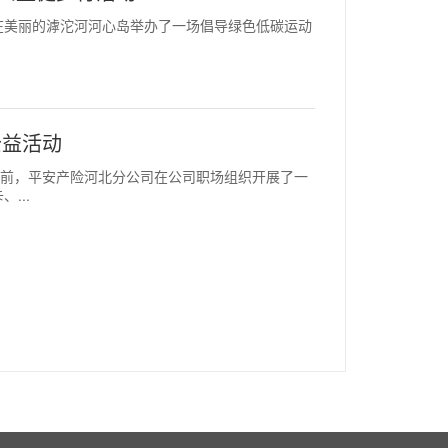
公司牵头在美丽的滹沱河河心岛举办了一场倡导绿色低碳运动
公益活动
此时。日前，平安产险河北分公司在公司职场组织开展了一
...