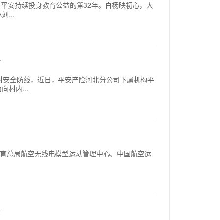
也是中国平安持续投身教育公益的第32年。白杨映初心，大
...
村
筑牢乡村安全防线，近日，平安产险河北分公司下属机构平
村内...
，由国家体育总局航空无线电模型运动管理中心、中国航空运
动