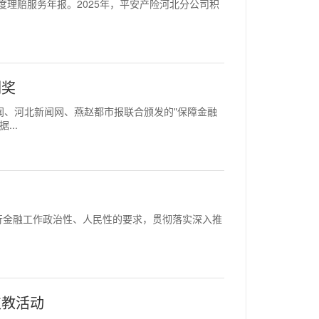
25年度理赔服务年报。2025年，平安产险河北分公司积
例奖
纵览新闻、河北新闻网、燕赵都市报联合颁发的"保障金融
...
深入践行金融工作政治性、人民性的要求，贯彻落实深入推
支教活动