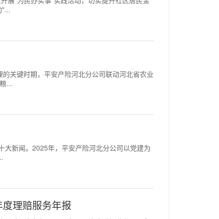
命，扎实开展"为民办实事"实践活动，切实提升社区居民金
..
田间管理的关键时期，平安产险河北分公司联动河北省农业
..
25年十大新闻。2025年，平安产险河北分公司以党建为
.
年度理赔服务年报