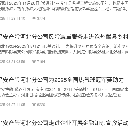
石家庄2025年11月28日 /美通社/ -- 今年是希望工程实施36周年，
爱暖燕赵，初冬燕赵大地的风带着收获的清甜掠过阜城这片土地，古城镇小刘
025-11-28 14:10
3774
平安产险河北分公司风险减量服务走进沧州献县乡
河北石家庄2025年8月21日 /美通社/ -- 为提升乡村居民安全意识，
安产险献县支公司联合献县消防救援支队，共同走进献县张村乡北张村，面向
025-08-21 08:59
7194
平安产险河北分公司为2025全国热气球冠军赛助力
平安护航 暖心回馈 石家庄 2025年6月27日 /美通社/ -- 6月24日
动协会主办，河北日报报业集团纵览传媒、石家庄经济技术开发区管委...
025-06-27 11:05
8229
平安产险河北分公司走进企业开展金融知识宣教活