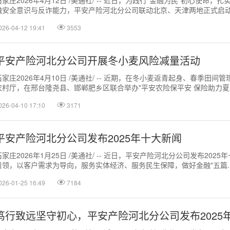
石家庄2026年4月12日 /美通社/ -- 近日，为践行"金融为民"初心使
融安全意识与反诈能力，平安产险河北分公司联动北京、天津两地正式启动".
026-04-12 19:41
3553
平安产险河北分公司开展冬小麦风险减量活动
石家庄2026年4月10日 /美通社/ -- 近期，在冬小麦返青起身、春季
农村厅，在邢台隆尧县、邯郸肥乡区联合举办"平安农险保平安 保险助力夏粮.
026-04-10 17:10
3171
平安产险河北分公司发布2025年十大新闻
石家庄2026年1月25日 /美通社/ -- 近日，平安产险河北分公司发布20
引领，以客户需求为导向，服务实体经济、服务民生保障，做好金融"五篇..
026-01-25 16:49
7184
笃行致远坚守初心，平安产险河北分公司发布2025