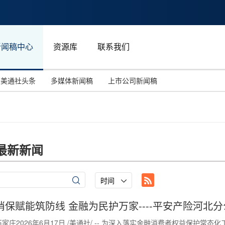
新闻稿中心
资源库
联系我们
美通社头条
多媒体新闻稿
上市公司新闻稿
国际消费电子展(CES)
汽车与交通
中国大陆
投资并购
能源化工与环保
马来西亚
世界移动通信大会
教育与人力资源
澳大利亚
最新新闻
人工智能
体育
汉诺威工业博览会
广告营销传媒
时间
消保赋能筑防线 金融为民护万家----平安产险河
石家庄2026年6月17日 /美通社/ -- 为深入落实金融消费者权益保护