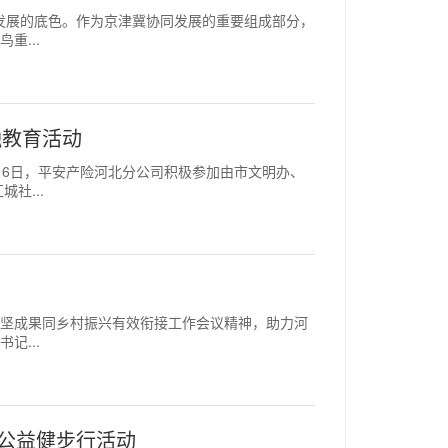
高质量发展的底色。作为京津冀协同发展的重要组成部分，
重...
融教育活动
，12月6日，平安产险河北分公司积极参加由市文明办、
社...
展脱贫攻坚成果同乡村振兴有效衔接工作会议精神，助力河
记...
"公益健步行活动