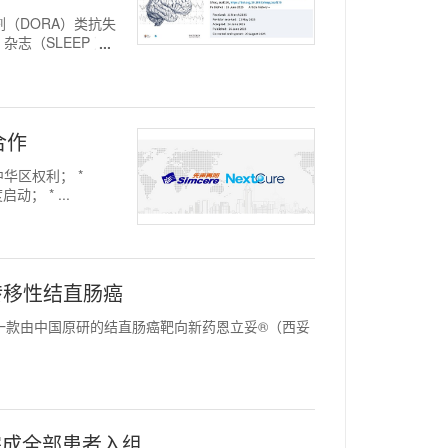
抗剂（DORA）类抗失
志（SLEEP ）
合作
中华区权利； *
； * ...
转移性结直肠癌
站显示，一款由中国原研的结直肠癌靶向新药恩立妥®（西妥
完成全部患者入组