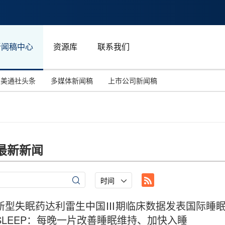
新闻稿中心
资源库
联系我们
美通社头条
多媒体新闻稿
上市公司新闻稿
国际消费电子展(CES)
汽车与交通
中国大陆
投资并购
能源化工与环保
马来西亚
世界移动通信大会
教育与人力资源
澳大利亚
最新新闻
人工智能
体育
汉诺威工业博览会
广告营销传媒
时间
新型失眠药达利雷生中国Ⅲ期临床数据发表国际睡
SLEEP：每晚一片改善睡眠维持、加快入睡