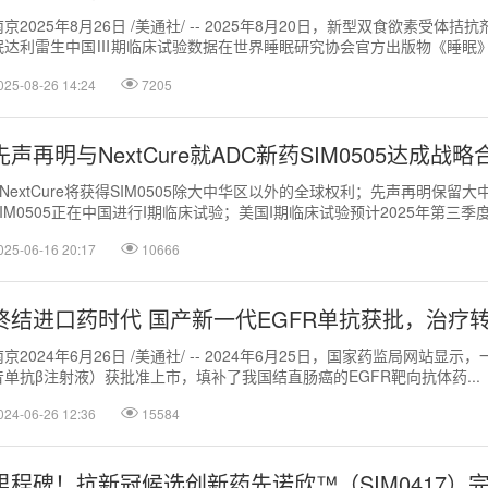
南京2025年8月26日 /美通社/ -- 2025年8月20日，新型双食欲素受体拮
眠达利雷生中国Ⅲ期临床试验数据在世界睡眠研究协会官方出版物《睡眠》杂
式发...
025-08-26 14:24
7205
先声再明与NextCure就ADC新药SIM0505达成战略
* NextCure将获得SIM0505除大中华区以外的全球权利；先声再明保留大
SIM0505正在中国进行I期临床试验；美国I期临床试验预计2025年第三季度启动
025-06-16 20:17
10666
终结进口药时代 国产新一代EGFR单抗获批，治疗
南京2024年6月26日 /美通社/ -- 2024年6月25日，国家药监局网
昔单抗β注射液）获批准上市，填补了我国结直肠癌的EGFR靶向抗体药...
024-06-26 12:36
15584
里程碑！抗新冠候选创新药先诺欣™（SIM0417）