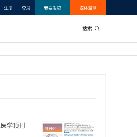
注册
登录
我要发稿
媒体监测
搜索
可持续发展
IT科技与互联网
日本
中国国际
零售业
韩国
碳中和
娱乐时尚与艺术
新加坡
企业扩张
环境
泰国
新质生产力
健康与医疗制药
财报
农业与制
美国临床肿瘤学会(ASCO)
通信业
企业社会
旅游与酒
世界杯
会展
中国国际
房地产建
眠医学顶刊