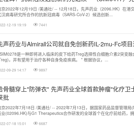
南京2022年12月19日 /美通社/ -- 12月18日，先声药业（2096.
武汉病毒研究所合作的抗新冠病毒（SARS-CoV-2）候选创新...
022-12-19 19:19
7441
先声药业与Almirall公司就自免创新药IL-2mu-F
* SIM0278是一种即将进入临床的皮下给药Treg选择性白细胞介素2突变融
(Treg)，并有望用于治疗各种自身免疫疾病。 * 根据协议，...
022-09-29 14:17
9897
给骨髓穿上"防弹衣" 先声药业全球首款肿瘤"化疗卫士
获批
南京2022年7月18日 /美通社/ -- 2022年7月13日，据国家药品监督管理局
业(02096.HK)与G1 Therapeutics合作研发的全球首个在化疗前给药，拥.
022-07-18 15:01
6687