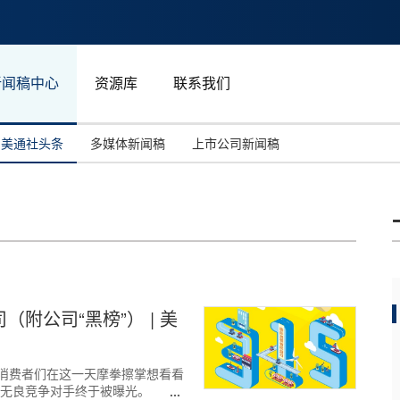
新闻稿中心
资源库
联系我们
美通社头条
多媒体新闻稿
上市公司新闻稿
国际消费电子展(CES)
汽车与交通
中国大陆
投资并购
能源化工与环保
马来西亚
世界移动通信大会
教育与人力资源
澳大利亚
人工智能
体育
附公司“黑榜”） | 美
汉诺威工业博览会
广告营销传媒
 广大消费者们在这一天摩拳擦掌想看看
些无良竞争对手终于被曝光。