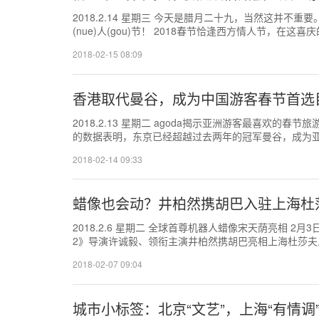
2018.2.14 星期三 今天是腊月二十九，当然这并不重
(nue)人(gou)节！ 2018春节恰逢西方情人节，在
表...
2018-02-15 08:09
香港取代曼谷，成为中国游客春节首选目
2018.2.13 星期二 agoda揭示亚洲游客最喜欢的春节
的数据表明，东京已经超越过去两年的冠军曼谷，成为亚
旅...
2018-02-14 09:33
蜡像也会动？井柏然携胡巴入驻上海杜莎
2018.2.6 星期二 全球首尊机器人蜡像宋天荫亮相 2
2》导演许诚毅、领衔主演井柏然携胡巴亮相上海杜莎夫
妖记”主题...
2018-02-07 09:04
城市小标签：北京“文艺”，上海“有情调”