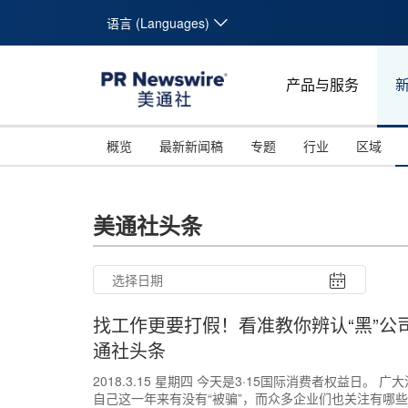
语言 (Languages)
产品与服务
概览
最新新闻稿
专题
行业
区域
美通社头条
找工作更要打假！看准教你辨认“黑”公司（
通社头条
2018.3.15 星期四 今天是3·15国际消费者权益日。
自己这一年来有没有“被骗”，而众多企业们也关注有哪
26
27
28
29
30
31
10
11
12
13
14
15
16
17
18
19
20
21
22
23
24
25
26
27
28
29
30
31
1
2
3
4
5
6
7
8
9
1
2
3
4
5