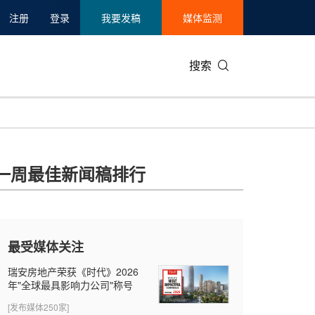
注册
登录
我要发稿
媒体监测
搜索
可持续发展
IT科技与互联网
日本
中国国际
零售业
韩国
一周最佳新闻稿排行
碳中和
娱乐时尚与艺术
新加坡
企业扩张
环境
泰国
新质生产力
健康与医疗制药
财报
农业与制
美国临床肿瘤学会(ASCO)
通信业
企业社会
旅游与酒
最受媒体关注
世界杯
会展
中国国际
房地产建
瑞安房地产荣获《时代》2026
年"全球最具影响力公司"称号
[发布媒体250家]