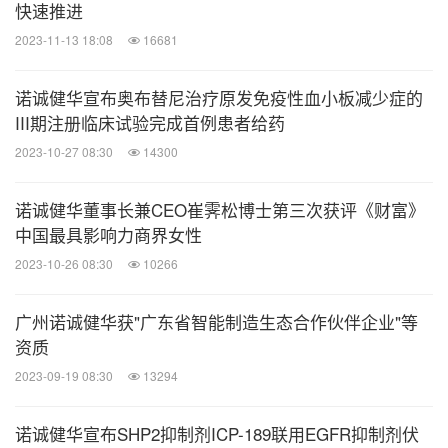
快速推进
2023-11-13 18:08
16681
诺诚健华宣布奥布替尼治疗原发免疫性血小板减少症的
III期注册临床试验完成首例患者给药
2023-10-27 08:30
14300
诺诚健华董事长兼CEO崔霁松博士第三次获评《财富》
中国最具影响力商界女性
2023-10-26 08:30
10266
广州诺诚健华获"广东省智能制造生态合作伙伴企业"等
资质
2023-09-19 08:30
13294
诺诚健华宣布SHP2抑制剂ICP-189联用EGFR抑制剂伏