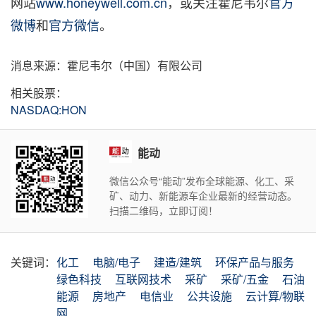
网站
www.honeywell.com.cn
，或关注霍尼韦尔
官方
微博
和
官方微信
。
消息来源：霍尼韦尔（中国）有限公司
相关股票：
NASDAQ:HON
能动
微信公众号“能动”发布全球能源、化工、采
矿、动力、新能源车企业最新的经营动态。
扫描二维码，立即订阅！
关键词：
化工
电脑/电子
建造/建筑
环保产品与服务
绿色科技
互联网技术
采矿
采矿/五金
石油
能源
房地产
电信业
公共设施
云计算/物联
网