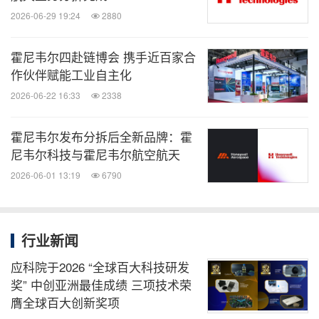
2026-06-29 19:24
2880
消息来源：霍尼韦尔（中国）有限公司
霍尼韦尔四赴链博会 携手近百家合
相关股票：
作伙伴赋能工业自主化
NASDAQ:HON
2026-06-22 16:33
2338
能动
霍尼韦尔发布分拆后全新品牌：霍
尼韦尔科技与霍尼韦尔航空航天
微信公众号“能动”发布全球能源、化工、采
矿、动力、新能源车企业最新的经营动态。
2026-06-01 13:19
6790
扫描二维码，立即订阅！
行业新闻
关键词：
财经/金融
化工
电脑软件
电脑/电子
互联
网技术
采矿
采矿/五金
石油能源
房地产
应科院于2026 “全球百大科技研发
电信业
公共设施
奖” 中创亚洲最佳成绩 三项技术荣
膺全球百大创新奖项
分享到：