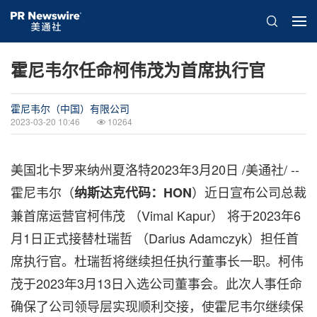
霍尼韦尔任命柯伟茂为首席执行官
霍尼韦尔（中国）有限公司
2023-03-20 10:46
10264
美国北卡罗来纳州夏洛特
2023年3月20日
/美通社/ --
霍尼韦尔（
）近日宣布公司总裁
纳斯达克代码：
HON
兼首席运营官柯伟茂 （Vimal Kapur） 将于2023年6
月1日正式接替杜瑞哲 （Darius Adamczyk）担任首
席执行官。杜瑞哲将继续担任执行董事长一职。柯伟
茂于2023年3月13日入选公司董事会。此次人事任命
确保了公司领导层实现顺利交接，使霍尼韦尔继续保