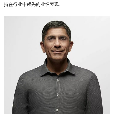
持在行业中领先的业绩表现。