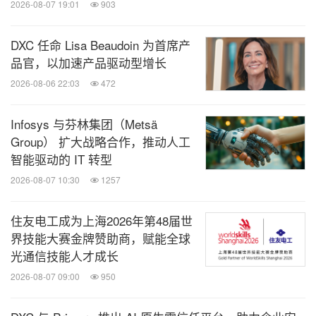
2026-08-07 19:01
903
DXC 任命 Lisa Beaudoin 为首席产
品官，以加速产品驱动型增长
2026-08-06 22:03
472
Infosys 与芬林集团（Metsä
Group） 扩大战略合作，推动人工
智能驱动的 IT 转型
2026-08-07 10:30
1257
住友电工成为上海2026年第48届世
界技能大赛金牌赞助商，赋能全球
光通信技能人才成长
2026-08-07 09:00
950