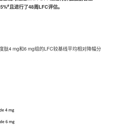
#
≥
5%
且进行了48周LFC评估。
肽4 mg和6 mg组的LFC较基线平均相对降幅分