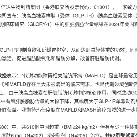
 -- 信达生物制药集团（香港联交所股票代码：01801），一
宣布：胰高血糖素样肽-1受体（GLP-1R）/胰高血糖素受体
III期临床研究（GLORY-1）中的肝脏脂肪含量结果在2024年
激动GLP-1R抑制食欲和延缓胃排空，从而达到减轻体重的功效；
的激活，促进脂肪酸氧化和脂肪分解，改善肝脏脂肪代谢。
教授
表示："代谢功能障碍相关脂肪肝病（MAFLD）是全球最
H)和MAFLD存在巨大未被满足的临床需求，也是代谢领域创新药
础上，由于胰高血糖素在肝脏脂肪代谢中的核心作用，同时激动GCG
究中看到肝脏脂肪含量的大幅下降，其幅度大于GLP-1R单激动剂
脏获益。我期待玛仕度肽在MAFLD和MASH治疗领域的进一步
CT05607680）中，共610例中国超重（BMI≥24 kg/m2）伴有至少
度肽6 mg（N=202）或安慰剂（N=205）治疗。
共
92例受试者