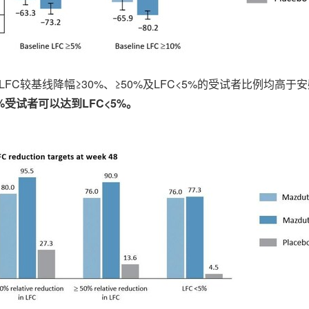
FC较基线降幅≥30%、≥50%及LFC<5%的受试者比例均高于
%受试者可以达到LFC<5%。