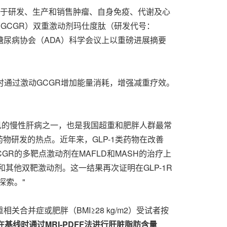
家致力于研发、生产和销售肿瘤、自身免疫、代谢及心
（GCGR）双重激动剂玛仕度肽（研发代号：
美国糖尿病协会（ADA）科学会议上以重磅进展摘要
同时通过激动GCGR增加能量消耗，增强减重疗效。
常见的慢性肝病之一，也是我国超重和肥胖人群最常
物研发的热点。近年来，GLP-1类药物在改善
R的多靶点激动剂在MAFLD和MASH的治疗上
和其他双靶激动剂。这一结果再次证明在GLP-1R
探索。"
一种体重相关合并症或肥胖（BMI≥28 kg/m2）受试者按
在基线时通过MRI-PDFF法进行肝脏脂肪含量