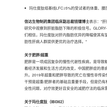
玛仕度肽组基线LFC≥5%的受试者的体重、
信达生物制药集团临床副总裁钱镭博士
表示："
研究中观察到肝脏脂肪下降的积极信号。GLOR
们相信，玛仕度肽对肝内脂肪优异的降幅使其有望
肪性肝病人群提供更优的治疗选择。"
关于肥胖
/超重
肥胖是一项成因复杂的慢性代谢性疾病，是导致
着经济发展和生活方式的改变，中国肥胖症的患
升。2019年超重和肥胖导致的死亡在慢性非传染性疾
干预是超重/肥胖者的基础且重要手段，但是仍
全性问题，对疗效更好且安全的减肥疗法的临床
关于玛仕度肽（
IBI362）