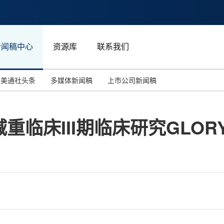
新闻稿中心
资源库
联系我们
美通社头条
多媒体新闻稿
上市公司新闻稿
国际消费电子展(CES)
汽车与交通
中国大陆
临床III期临床研究GLOR
投资并购
能源化工与环保
马来西亚
世界移动通信大会
教育与人力资源
澳大利亚
人工智能
体育
汉诺威工业博览会
广告营销传媒