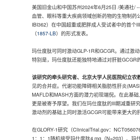
美国旧金山和中国苏州
2024年6月25日
/美通社/
血管、眼科等重大疾病领域创新药物的生物制药公司
IBI362）在中国超重或肥胖成人受试者中的首个
（
1857-LB
）的形式发表。
玛仕度肽可同时激动GLP-1R和GCGR。通过
特别是，玛仕度肽还能独特地通过对肝脏GCGR
该研究的牵头研究者、北京大学人民医院纪立农
见的合并症。代谢功能障碍相关脂肪性肝炎(MAS
MAFLD和MASH方面的潜力初现端倪。在此基
更是被寄予厚望。我们在玛仕度肽的III期减重研
激动剂的基础上同时激活GCGR可能带来更大的肝
在GLORY-1研究（ClinicalTrial.gov：N
1：1：1随机接受玛仕度肽4 mg（N=203）、玛仕