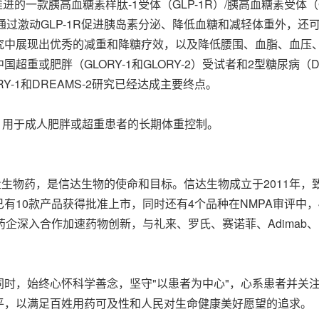
推进的一款胰高血糖素样肽-1受体（GLP-1R）/胰高血糖素受
通过激动GLP-1R促进胰岛素分泌、降低血糖和减轻体重外，还
究中展现出优秀的减重和降糖疗效，以及降低腰围、血脂、血压
肥胖（GLORY-1和GLORY-2）受试者和2型糖尿病（DREA
RY-1和DREAMS-2研究已经达成主要终点。
受理，用于成人肥胖或超重患者的长期体重控制。
量生物药，是信达生物的使命和目标。信达生物成立于2011年
10款产品获得批准上市，同时还有4个品种在NMPA审评中，4
入合作加速药物创新，与礼来、罗氏、赛诺菲、Adimab、Incy
时，始终心怀科学善念，坚守"以患者为中心"，心系患者并关
平，以满足百姓用药可及性和人民对生命健康美好愿望的追求。