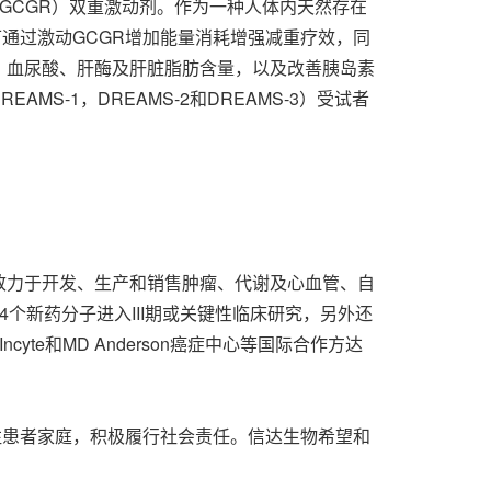
体（GCGR）双重激动剂。作为一种人体内天然存在
可通过激动GCGR增加能量消耗增强减重疗效，同
、血尿酸、肝酶及肝脏脂肪含量，以及改善胰岛素
MS-1，DREAMS-2和DREAMS-3）受试者
，致力于开发、生产和销售肿瘤、代谢及心血管、自
个新药分子进入III期或关键性临床研究，另外还
te和MD Anderson癌症中心等国际合作方达
注患者家庭，积极履行社会责任。信达生物希望和