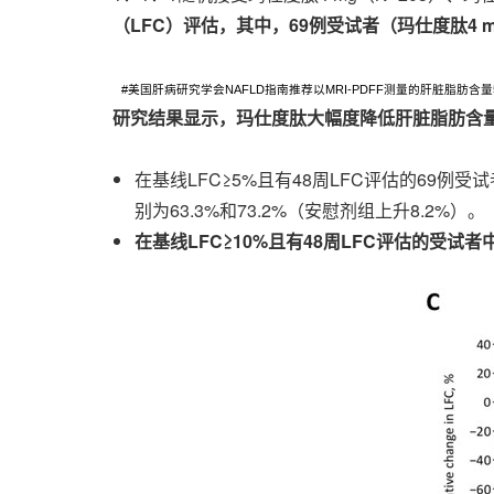
（LFC）评估，其中，69例受试者（玛仕度肽4 m
#美国肝病研究学会NAFLD指南推荐以MRI-PDFF测量的肝脏脂肪含
研究结果显示，玛仕度肽大幅度降低肝脏脂肪含
在基线LFC≥5%且有48周LFC评估的69例
别为63.3%和73.2%（安慰剂组上升8.2%）。
在基线
LFC
≥10%且有48周LFC评估的受试者