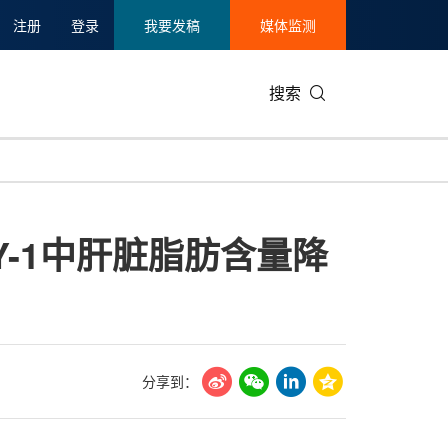
注册
登录
我要发稿
媒体监测
搜索
可持续发展
IT科技与互联网
日本
中国国际
零售业
韩国
Y-1中肝脏脂肪含量降
碳中和
娱乐时尚与艺术
新加坡
企业扩张
环境
泰国
新质生产力
健康与医疗制药
财报
农业与制
美国临床肿瘤学会(ASCO)
通信业
企业社会
旅游与酒
世界杯
会展
中国国际
房地产建
分享到：