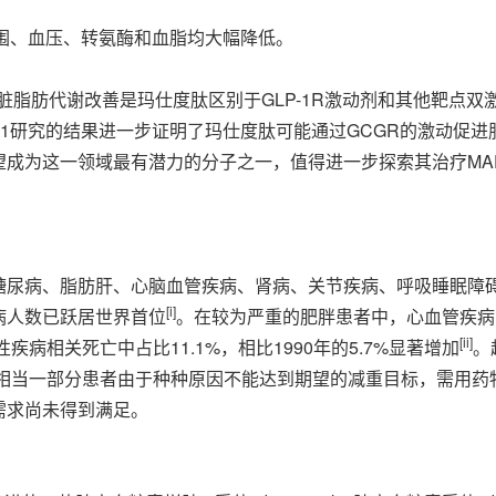
腰围、血压、转氨酶和血脂均大幅降低。
肝脏脂肪代谢改善是玛仕度肽区别于GLP-1R激动剂和其他靶点
Y-1研究的结果进一步证明了玛仕度肽可能通过GCGR的激动促
成为这一领域最有潜力的分子之一，值得进一步探索其治疗MAF
糖尿病、脂肪肝、心脑血管疾病、肾病、关节疾病、呼吸睡眠障
[i]
病人数已跃居世界首位
。在较为严重的肥胖患者中，心血管疾病
[ii]
病相关死亡中占比11.1%，相比1990年的5.7%显著增加
。
有相当一部分患者由于种种原因不能达到期望的减重目标，需用药
需求尚未得到满足。