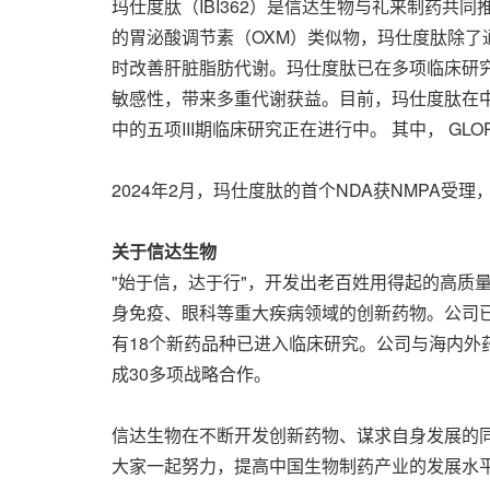
玛仕度肽（IBI362）是信达生物与礼来制药共同
的胃泌酸调节素（OXM）类似物，玛仕度肽除了
时改善肝脏脂肪代谢。玛仕度肽已在多项临床研
敏感性，带来多重代谢获益。目前，玛仕度肽在中国超重或
中的五项III期临床研究正在进行中。 其中， GLO
2024年2月，玛仕度肽的首个NDA获NMPA
关于信达生物
"始于信，达于行"，开发出老百姓用得起的高质
身免疫、眼科等重大疾病领域的创新药物。公司已有
有18个新药品种已进入临床研究。公司与海内外药企深
成30多项战略合作。
信达生物在不断开发创新药物、谋求自身发展的同
大家一起努力，提高中国生物制药产业的发展水