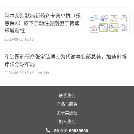
®
®
（达伯乐
）和利厄替尼片（奥壹新
）。目前，同时
还有4个品种在NMPA审评中，2个新药分子进入III期
阿尔茨海默病新药仑卡奈单抗（乐
意保®）皮下自动注射剂型于博鳌
或关键性临床研究，另外还有17个新药品种已进入临
乐城获批
床研究。
2026-08-06 18:16
公司已与礼来、罗氏、赛诺菲、Adimab、Incyte和
和铂医药任命张宝弘博士为代谢事业部总裁，加速创新
MD Anderson 癌症中心等国际合作方达成30多项战
疗法全球布局
略合作。信达生物在不断自研创新药物、谋求自身发
2026-08-06 15:46
399
展的同时，秉承经济建设以人民为中心的发展思想。
多年来，始终心怀科学善念，坚守"以患者为中心"，
联系我们
心系患者并关注患者家庭，积极履行社会责任。公司
产品与服务
陆续发起、参与了多项药品公益援助项目，让越来越
关于美通社
多的患者能够得益于生命科学的进步，买得到、用得
加入我们
起高质量的生物药。截至目前，信达生物患者援助项
+86-010-59539500