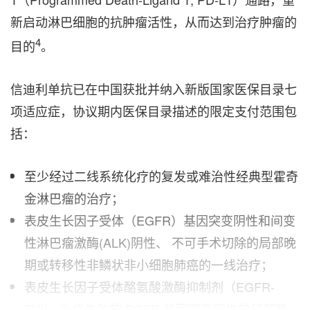
新启动淋巴细胞的抗肿瘤活性，从而达到治疗肿瘤的
4
目的
。
信迪利单抗已在中国获批并纳入新版国家医保目录七
项适应症，协议期内医保目录描述的限定支付范围包
括：
至少经过二线系统化疗的复发或难治性经典型霍奇
金淋巴瘤的治疗；
表皮生长因子受体（EGFR）基因突变阴性和间变
性淋巴瘤激酶(ALK)阴性、 不可手术切除的局部晚
期或转移性非鳞状非小细胞肺癌的一线治疗；
表皮生长因子受体酪氨酸激酶抑制剂（EGFR-
TKI） 治疗失败的 EGFR 基因突变阳性的局部晚