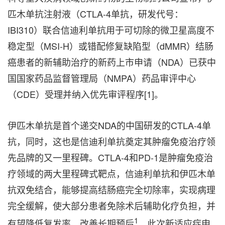
匹木单抗注射液（CTLA-4单抗，研发代号：
IBI310）联合信迪利单抗用于可切除的微卫星高度不
稳定型（MSI-H）或错配修复缺陷型（dMMR）结肠
癌患者的新辅助治疗的新药上市申请（NDA）已获中
国国家药品监督管理局（NMPA）药品审评中心
（CDE）受理并纳入优先审评程序[1]。
伊匹木单抗是首个递交NDA的中国研发的CTLA-4单
抗，同时，这也是信迪利单抗奠定其肿瘤免疫治疗领
先品牌的又一里程碑。CTLA-4和PD-1是肿瘤免疫治
疗领域的两大里程碑式靶点，信迪利单抗和伊匹木单
抗双免结合，能够提高结肠癌完全切除率，实现病理
完全缓解，使大部分患者免除术后辅助化疗负担，并
1
有望降低复发率，改善长期预后
。此次新适应症申