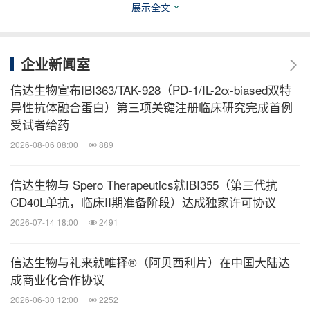
展示全文
期或转移性非鳞状非小细胞肺癌患者的治疗；
不可手术切除的局部晚期或转移性鳞状非小细胞肺
企业新闻室
癌的一线治疗；
既往未接受过系统治疗的不可切除或转移性肝细胞
信达生物宣布IBI363/TAK-928（PD-1/IL-2α-biased双特
异性抗体融合蛋白）第三项关键注册临床研究完成首例
癌的一线治疗；
受试者给药
不可切除的局部晚期、复发或转移性食管鳞癌的一
2026-08-06 08:00
889
线治疗；
不可切除的局部晚期、复发或转移性胃及胃食管交
信达生物与 Spero Therapeutics就IBI355（第三代抗
界处腺癌的一线治疗。
CD40L单抗，临床II期准备阶段）达成独家许可协议
2026-07-14 18:00
2491
此外，信迪利单抗的第八项适应症，即与呋喹替尼的
信达生物与礼来就唯择®（阿贝西利片）在中国大陆达
联合疗法用于治疗既往系统性抗肿瘤治疗后失败且不
成商业化合作协议
适合进行根治性手术治疗或根治性放疗的晚期错配修
2026-06-30 12:00
2252
复完整（pMMR）的子宫内膜癌患者的NDA已于2024