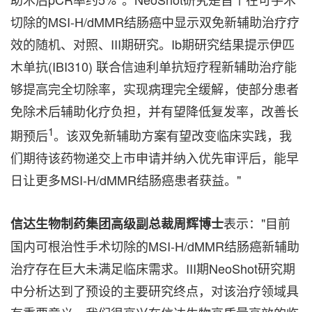
切除的MSI-H/dMMR结肠癌中显示双免新辅助治疗疗
效的随机、对照、III期研究。Ib期研究结果提示伊匹
木单抗(IBI310) 联合信迪利单抗短疗程新辅助治疗能
够提高完全切除率，实现病理完全缓解，使部分患者
免除术后辅助化疗负担，并有望降低复发率，改善长
1
期预后
。该双免新辅助方案有望改变临床实践，我
们期待该药物递交上市申请并纳入优先审评后，能早
日让更多MSI-H/dMMR结肠癌患者获益。"
表示："目前
信达生物制药集团高级副总裁周辉博士
国内可根治性手术切除的MSI-H/dMMR结肠癌新辅助
治疗存在巨大未满足临床需求。III期NeoShot研究期
中分析达到了预设的主要研究终点，对该治疗领域具