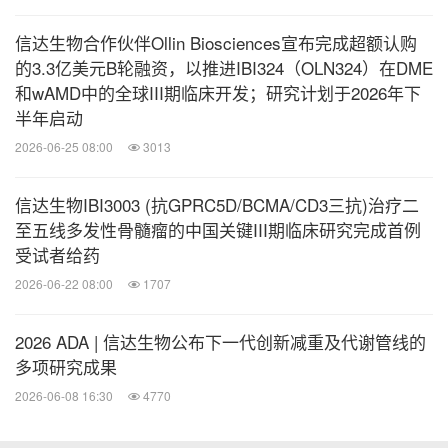
年12月取得NMPA附条件批准。信迪利单抗的第九项
信达生物合作伙伴Ollin Biosciences宣布完成超额认购
适应症，即联合伊匹木单抗用于可切除的MSI-
的3.3亿美元B轮融资，以推进IBI324（OLN324）在DME
H/dMMR结肠癌患者的新辅助治疗的NDA在NMPA优
和wAMD中的全球III期临床开发；研究计划于2026年下
半年启动
先审评中。
2026-06-25 08:00
3013
信迪利单抗另有两项临床试验达到研究终点，包括：
信达生物IBI3003 (抗GPRC5D/BCMA/CD3三抗)治疗二
至五线多发性骨髓瘤的中国关键III期临床研究完成首例
单药用于晚期/转移性食管鳞癌二线治疗的II期临床
受试者给药
研究；
2026-06-22 08:00
1707
单药用于含铂化疗失败的晚期鳞状非小细胞肺癌二
2026 ADA | 信达生物公布下一代创新减重及代谢管线的
线治疗的III期临床研究。
多项研究成果
2026-06-08 16:30
4770
关于信达生物