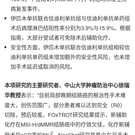
病复发事件。
伊匹木单抗联合信迪利单抗组与信迪利单抗单药组
术后病理淋巴结阳性率分别为3.9%与15.9%。根据
指南，大部分受试者可免除术后辅助化疗。
安全性方面，伊匹木单抗联合信迪利单抗组相较信
迪利单抗单药组未增加额外的安全性风险，也未增
加手术延迟或取消的风险。
本项研究的主要研究者、中山大学肿瘤防治中心徐瑞
表示："目前局部晚期结肠癌的根治性手术难
华教授
度大，创伤范围广，部分患者难以达到完全（R0）
切除，预后较差。FOxTROT研究结果提示，新辅助
化疗在MSI-H/dMMR结肠癌中的疗效欠佳，化疗新辅
2
助术后pCR率约5%
。NeoShot研究是首个在可手术