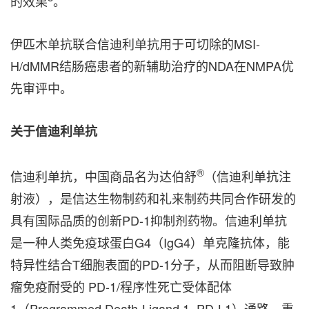
的效果
。
伊匹木单抗联合信迪利单抗用于可切除的MSI-
H/dMMR结肠癌患者的新辅助治疗的NDA在NMPA优
先审评中。
关于信迪利单抗
®
信迪利单抗，中国商品名为达伯舒
（信迪利单抗注
射液），是信达生物制药和礼来制药共同合作研发的
具有国际品质的创新PD-1抑制剂药物。信迪利单抗
是一种人类免疫球蛋白G4（IgG4）单克隆抗体，能
特异性结合T细胞表面的PD-1分子，从而阻断导致肿
瘤免疫耐受的 PD-1/程序性死亡受体配体
1（Programmed Death-Ligand 1, PD-L1）通路，重