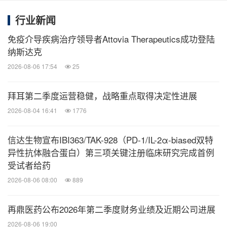
"始于信，达于行"，开发出老百姓用得起的高质量生
行业新闻
物药，是信达生物的使命和目标。信达生物成立于
免疫介导疾病治疗领导者Attovia Therapeutics成功登陆
2011年，致力于研发、生产和销售肿瘤、自身免疫、
纳斯达克
代谢、眼科等重大疾病领域的创新药物，让我们的工
2026-08-06 17:54
25
作惠及更多的生命。公司已有14个产品获得批准上
®
市，它们分别是信迪利单抗注射液（达伯舒
），贝
拜耳第二季度运营稳健，战略重点取得决定性进展
®
伐珠单抗注射液（达攸同
），阿达木单抗注射液
2026-08-04 16:41
1776
®
®
（苏立信
），利妥昔单抗注射液（达伯华
），佩米
信达生物宣布IBI363/TAK-928（PD-1/IL-2α-biased双特
®
®
替尼片（达伯坦
），奥雷巴替尼片（耐立克
），
异性抗体融合蛋白）第三项关键注册临床研究完成首例
®
雷莫西尤单抗注射液（希冉择
），塞普替尼胶囊
受试者给药
®
®
（睿妥
2026-08-06 08:00
），伊基奥仑赛注射液（福可苏
889
），托莱西
®
®
单抗注射液（信必乐
）, 氟泽雷塞片（达伯特
），
再鼎医药公布2026年第二季度财务业绩及近期公司进展
®
匹妥布替尼片（捷帕力
），己二酸他雷替尼胶囊
2026-08-06 19:00