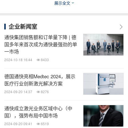
展示全文
更多信息，请访问公司网站：
www.trumpf.cn
或关注
官方微信"通快"。
企业新闻室
消息来源：通快中国
通快集团销售额和订单量下降 | 德
国多年来首次成为通快最强劲的单
一市场
全球TMT
2024-10-18 16:44
8433
微信公众号“全球TMT”发布全球互联网、科
技、媒体、通讯企业的经营动态、财报信
德国通快亮相Medtec 2024，展示
息、企业并购消息。扫描二维码，立即订
医疗行业创新激光解决方案
阅！
2024-09-20 14:37
8276
关键词：
电脑/电子
健康护理与医院
互联网技术
医疗
通快成立激光业务区域中心（中
设备
医疗药物
采矿/五金
半导体
电信业
国），强势布局中国市场
分享到：
2024-09-20 09:41
6519