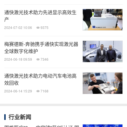
通快激光技术助力先进显示高效生
关键词：
牙科
健康护理与医院
互联网技术
金属加工,
产
金属工具与冶金
医疗设备
医疗药物
采矿/五
2024-07-02 10:06
9375
金
电信业
一般制造业
梅赛德斯-奔驰携手通快实现激光器
分享到：
全球数字化维护
2024-06-18 09:59
7346
通快激光技术助力电动汽车电池高
效回收
2024-06-14 15:29
7168
行业新闻