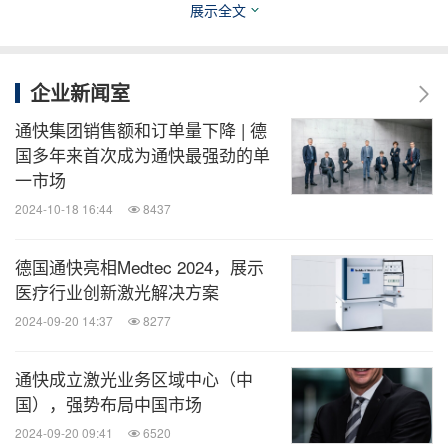
展示全文
约52亿欧元（初步数据）。通快集团拥有约90家公
司，业务几乎遍及欧洲所有国家以及北美、南美和亚
洲。公司在德国、法国、英国、意大利、奥地利、瑞
企业新闻室
士、波兰、捷克共和国、美国、墨西哥和中国都设有
通快集团销售额和订单量下降 | 德
生产基地。
国多年来首次成为通快最强劲的单
一市场
更多信息，请访问公司网站：
www.trumpf.cn
或关注
2024-10-18 16:44
8437
官方微信"通快"。
德国通快亮相Medtec 2024，展示
医疗行业创新激光解决方案
消息来源：通快中国激光技术
2024-09-20 14:37
8277
医药健闻
通快成立激光业务区域中心（中
微信公众号“医药健闻”发布全球制药、医疗、
国），强势布局中国市场
大健康企业最新的经营动态。扫描二维码，
2024-09-20 09:41
6520
立即订阅！