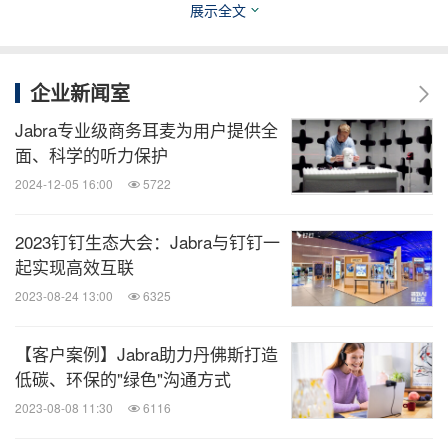
展示全文
家，持续提供提供创新、可靠性及便利性。
时至今
日，
GN
集团拥有超过
7,000
名员工，
2021
年报告的年
收入为
158
亿丹麦克朗，其中
GN Audio
占了
104
亿丹
企业新闻室
麦克朗。
GN
集团于丹麦哥本哈根的纳斯达克上市，
Jabra专业级商务耳麦为用户提供全
旨在提供大众更美好的生活。
www.jabra.com
面、科学的听力保护
2024-12-05 16:00
5722
©
2022 GN Audio A/S
。
版权所有。
Jabra®
是
GN
2023钉钉生态大会：Jabra与钉钉一
Audio A/S
的注册商标。
此处包含的所有其他商标均
起实现高效互联
为其各自所有者的财产（设计和规格如有更改，恕不
2023-08-24 13:00
6325
另行通知）。
【客户案例】Jabra助力丹佛斯打造
消息来源：Jabra
低碳、环保的"绿色"沟通方式
2023-08-08 11:30
6116
全球TMT