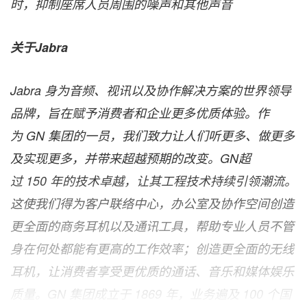
时，抑制座席人员周围的噪声和其他声音
关于
Jabra
Jabra
身为音频、视讯以及协作解决方案的世界领导
品牌，旨在赋予消费者和企业更多优质体验。作
为
GN
集团的一员，我们致力让人们听更多、做更多
及实现更多，并带来超越预期的改变。
GN
超
过
150
年的技术卓越，让其工程技术持续引领潮流。
这使我们得为客户联络中心，办公室及协作空间创造
更全面的商务耳机以及通讯工具，帮助专业人员不管
身在何处都能有更高的工作效率；创造更全面的无线
耳机，让消费者享受更优质的通话、音乐和媒体娱乐
质量。
GN
集团成立于
1869
年，业务遍及
100
个国